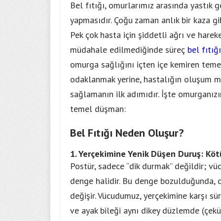
Bel fıtığı, omurlarımız arasında yastık g
yapmasıdır. Çoğu zaman anlık bir kaza gi
Pek çok hasta için şiddetli ağrı ve hare
müdahale edilmediğinde süreç
bel fıtığ
omurga sağlığını içten içe kemiren teme
odaklanmak yerine, hastalığın oluşum me
sağlamanın ilk adımıdır. İşte omurganızı
temel düşman:
Bel Fıtığı Neden Oluşur?
1. Yerçekimine Yenik Düşen Duruş: Köt
Postür, sadece “dik durmak” değildir; vüc
denge halidir. Bu denge bozulduğunda, o
değişir. Vücudumuz, yerçekimine karşı süre
ve ayak bileği aynı dikey düzlemde (çekül