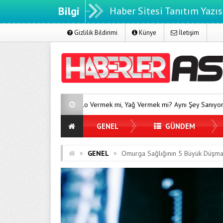
Bilgi
Haber Sitesi Tanıtım Yazıs
Gizlilik Bildirimi
Künye
İletişim
Kilo Vermek mi, Yağ Vermek mi? Aynı Şey Sanıyoruz Ama Değil!
GENEL
GÜNDEM
»
»
GENEL
Omurga Sağlığının 5 Büyük Düşman