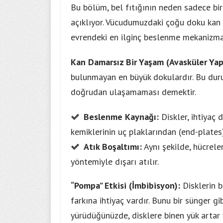
Bu bölüm, bel fıtığının neden sadece bir
açıklıyor. Vücudumuzdaki çoğu doku kan 
evrendeki en ilginç beslenme mekanizmal
Kan Damarsız Bir Yaşam (Avasküler Yap
bulunmayan en büyük dokulardır. Bu dur
doğrudan ulaşamaması demektir.
Beslenme Kaynağı:
Diskler, ihtiyaç 
kemiklerinin uç plaklarından (end-plates)
Atık Boşaltımı:
Aynı şekilde, hücreleri
yöntemiyle dışarı atılır.
“Pompa” Etkisi (İmbibisyon):
Disklerin b
farkına ihtiyaç vardır. Bunu bir sünger gi
yürüdüğünüzde, disklere binen yük artar ve