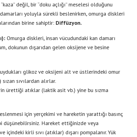
 “kaza” değil, bir “doku açlığı” meselesi olduğunu
Manevi Yolculukta Yeni
damarları yoluyla sürekli beslenirken, omurga diskleri
Dönem
arından birine sahiptir:
Diffüzyon.
ı):
Omurga diskleri, insan vücudundaki kan damarı
um, dokunun dışarıdan gelen oksijene ve besine
duydukları glikoz ve oksijeni alt ve üstlerindeki omur
 sızan sıvılardan alırlar.
n ürettiği atıklar (laktik asit vb.) yine bu sızma
eslenmesi için yerçekimi ve hareketin yarattığı basınç
bi düşünebilirsiniz. Hareket ettiğinizde veya
 içindeki kirli sıvı (atıklar) dışarı pompalanır. Yük