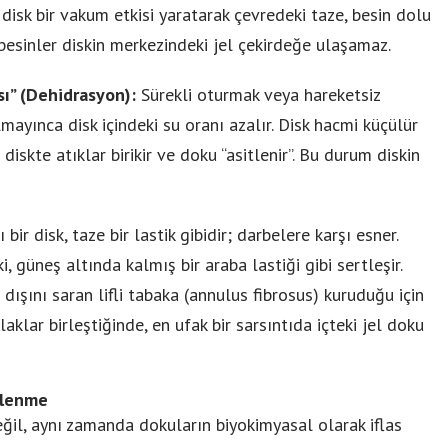
disk bir vakum etkisi yaratarak çevredeki taze, besin dolu
 besinler diskin merkezindeki jel çekirdeğe ulaşamaz.
sı” (Dehidrasyon):
Sürekli oturmak veya hareketsiz
ayınca disk içindeki su oranı azalır. Disk hacmi küçülür
diskte atıklar birikir ve doku “asitlenir”. Bu durum diskin
 bir disk, taze bir lastik gibidir; darbelere karşı esner.
, güneş altında kalmış bir araba lastiği gibi sertleşir.
dışını saran lifli tabaka (annulus fibrosus) kuruduğu için
klar birleştiğinde, en ufak bir sarsıntıda içteki jel doku
slenme
eğil, aynı zamanda dokuların biyokimyasal olarak iflas