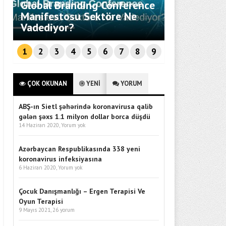
Global Branding Conference
Savunma Te
Manifestosu Sektöre Ne
Entegrasyo
Vadediyor?
Ankara’da 
1
2
3
4
5
6
7
8
9
ÇOK OKUNAN
YENİ
YORUM
ABŞ-ın Sietl şəhərində koronavirusa qalib
gələn şəxs 1.1 milyon dollar borca düşdü
14 Haziran 2020,
Yorum yok
Azərbaycan Respublikasında 338 yeni
koronavirus infeksiyasına
6 Haziran 2020,
Yorum yok
Çocuk Danışmanlığı – Ergen Terapisi Ve
Oyun Terapisi
9 Mayıs 2021,
26 yorum