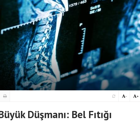
-
+
Büyük Düşmanı: Bel Fıtığı