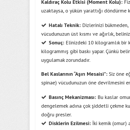
Kaldıraç Kolu Etkisi (Moment Kolu):
Fiz
uzaktaysa, o yükün yarattığı döndürme ku
Hatalı Teknik:
Dizlerinizi bükmeden, 
vücudunuzun üst kısmı ve ağırlık, belini
Sonuç:
Elinizdeki 10 kilogramlık bir 
kilogrammış gibi baskı yapar. Çünkü belin
uygulamak zorundadır.
Bel Kaslarının “Aşırı Mesaisi”:
Siz öne eğ
spinae) vücudunuzun öne devrilmesini eng
Basınç Mekanizması:
Bu kaslar omurg
dengelemek adına çok şiddetli çekme kuvv
doğru presler.
Disklerin Ezilmesi:
İki kemik (omur) 