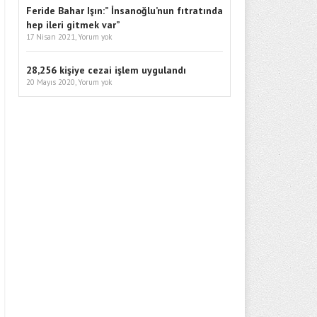
Feride Bahar Işın:” İnsanoğlu’nun fıtratında
hep ileri gitmek var”
17 Nisan 2021,
Yorum yok
28,256 kişiye cezai işlem uygulandı
20 Mayıs 2020,
Yorum yok