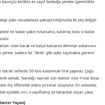
bu basınçla birlikte en zayıf bulduğu yerden (genellikle
üküp yükü vücudunuza yaklaştırdığınızda iki şey değişir:
inize ne kadar yakın tutarsanız, kaldıraç kolu o kadar
zalır.
ları olan bacak ve kalça kaslarını devreye sokarsınız.
ak yerine, sadece bir “direk” gibi yükü taşımakla görevli
tek bir seferde 50 kilo kaldırmak fıtık yapmaz. Çoğu
erek almak, “bardağı taşıran son damla” olur. Yıllar boyu
skin dış liflerinde mikro yırtıklar oluşturur. En sonunda,
sk içindeki sıvı, o zayıflamış yırtıklardan dışarı çıkar.
edanter Yaşam)