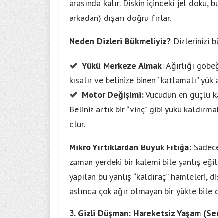
arasında kalır. Diskin içindeki jel doku, 
arkadan) dışarı doğru fırlar.
Neden Dizleri Bükmeliyiz?
Dizlerinizi b
Yükü Merkeze Almak:
Ağırlığı göbeğ
kısalır ve belinize binen “katlamalı” yük a
Motor Değişimi:
Vücudun en güçlü kas
Beliniz artık bir “vinç” gibi yükü kaldırm
olur.
Mikro Yırtıklardan Büyük Fıtığa:
Sadece 
zaman yerdeki bir kalemi bile yanlış eğil
yapılan bu yanlış “kaldıraç” hamleleri, di
aslında çok ağır olmayan bir yükte bile di
3. Gizli Düşman: Hareketsiz Yaşam (S