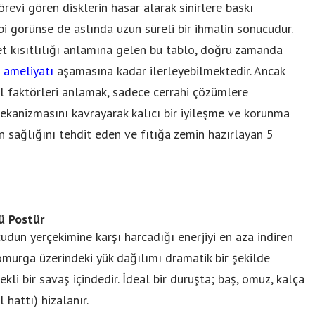
örevi gören disklerin hasar alarak sinirlere baskı
bi görünse de aslında uzun süreli bir ihmalin sonucudur.
ket kısıtlılığı anlamına gelen bu tablo, doğru zamanda
ı ameliyatı
aşamasına kadar ilerleyebilmektedir. Ancak
l faktörleri anlamak, sadece cerrahi çözümlere
kanizmasını kavrayarak kalıcı bir iyileşme ve korunma
n sağlığını tehdit eden ve fıtığa zemin hazırlayan 5
ü Postür
udun yerçekimine karşı harcadığı enerjiyi en aza indiren
murga üzerindeki yük dağılımı dramatik bir şekilde
kli bir savaş içindedir. İdeal bir duruşta; baş, omuz, kalça
 hattı) hizalanır.