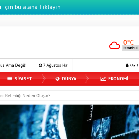
ı için bu alana Tıklayın
0
°C
7 Ağustos Haftasında Vizyona Girecek Filmler
Mürsel Ferhat Sa
KAYIT
SİYASET
DÜNYA
EKONOMİ
ı: Bel Fıtığı Neden Oluşur?