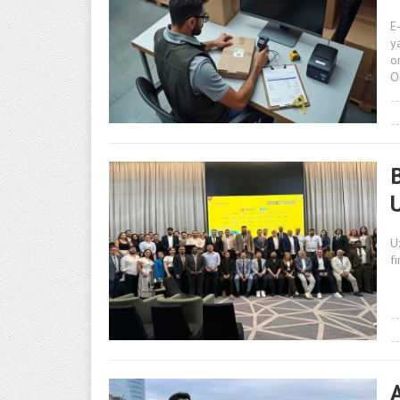
E
y
o
O
U
fı
A