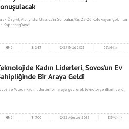
konuşulacak
urak Özçivit, Altınyıldız Classics’in Sonbahar/Kış 25-26 Koleksiyon Çekimleri
çin Kopenhag’taydı
0
243
25 Eylül 2025
DEVAMI
eknolojide Kadın Liderleri, Sovos’un Ev
ahipliğinde Bir Araya Geldi
ovos ve Wtech, kadın liderleri bir araya getirerek teknolojiye ilham verdi.
0
300
22 Ağustos 2025
DEVAMI