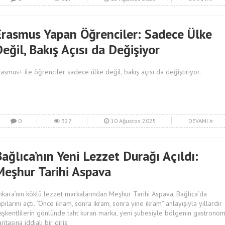
Erasmus Yapan Öğrenciler: Sadece Ülke
eğil, Bakış Açısı da Değişiyor
rasmus+ ile öğrenciler sadece ülke değil, bakış açısı da değiştiriyor.
0
327
10 Ağustos 2025
DEVAMI
ağlıca’nın Yeni Lezzet Durağı Açıldı:
Meşhur Tarihi Aspava
nkara’nın köklü lezzet markalarından Meşhur Tarihi Aspava, Bağlıca’da
apılarını açtı. “Önce ikram, sonra ikram, sonra yine ikram” anlayışıyla yıllardır
aşkentlilerin gönlünde taht kuran marka, yeni şubesiyle bölgenin gastronom
ritasına iddialı bir giriş