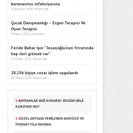
koronavirus infeksiyasına
6 Haziran 2020,
Yorum yok
Çocuk Danışmanlığı – Ergen Terapisi Ve
Oyun Terapisi
9 Mayıs 2021,
26 yorum
Feride Bahar Işın:” İnsanoğlu’nun fıtratında
hep ileri gitmek var”
17 Nisan 2021,
Yorum yok
28,256 kişiye cezai işlem uygulandı
20 Mayıs 2020,
Yorum yok
BAYRAMLAR BAĞ KURARDI: BUGÜN HÂLÂ
KURUYOR MU?
GÜZEL ANTALYA YENILENEN ARAYÜZÜ VE
FORMATIYLA YAYINDA