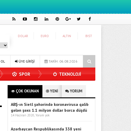
DOLAR
EURO
ALTIN
BIST
onuk Oldu
Dijitalleşme Ebelik Hizmetlerini Dönüştürüyor
İn
 OL
ÜYE GİRİŞİ
TARİH: 06.08.2026
SPOR
TEKNOLOJİ
ÇOK OKUNAN
YENİ
YORUM
ABŞ-ın Sietl şəhərində koronavirusa qalib
gələn şəxs 1.1 milyon dollar borca düşdü
14 Haziran 2020,
Yorum yok
Azərbaycan Respublikasında 338 yeni