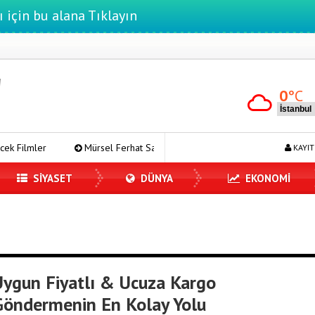
ı için bu alana Tıklayın
0
°C
Mürsel Ferhat Sağlam Tek Rumeli Tv’de Marka Atölyesi Programına K
KAYIT
SİYASET
DÜNYA
EKONOMİ
Uygun Fiyatlı & Ucuza Kargo
Göndermenin En Kolay Yolu