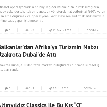
-ticaret operasyonlarının en büyük gider kalemi olan lojistik süreçlerini,
apay zeka destekli tek bir panelden yöneterek maliyetlerinizi %60’a varan
ranlarda düşürmek ve operasyonel karmaşayı sonlandırmak artık mümkün.
nline satış yapan işletmeler ve
0
142
12 Aralık 2025
DEVAMI
Balkanlar’dan Afrika’ya Turizmin Nabzı
Uzakrota Dubai’de Attı
zakrota Dubai, 400’den fazla markayı buluşturarak turizmde küresel iş
rsatları sundu.
0
248
3 Ekim 2025
DEVAMI
ltınyıldız Classics ile Bu Kış “O”