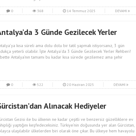
0
368
14 Temmuz 2025
DEVAMI
Antalya’da 3 Günde Gezilecek Yerler
ntalya’ya kısa süreli ama dolu dolu bir tatil yapmak istiyorsanız, 3 gün
ldukça yeterli olabilir. İşte Antalya’da 3 Günde Gezilecek Yerler Rehberi!
lbette Antalya’nın tamamı bu kadar kısa sürede gezilemez ama şehir
0
522
20 Haziran 2025
DEVAMI
Gürcistan’dan Alınacak Hediyeler
ürcistan Gezisi ile bu ülkenin ne kadar çeşitli ve benzersiz güzelliklere ev
ahipliği yaptığını keşfedeceksiniz. Türkiye’nin doğusunda yer alan Gürcistan,
olayca ulaşılabilir ülkelerden biri olarak öne çıkar. Bu ülkeye hem havayolu