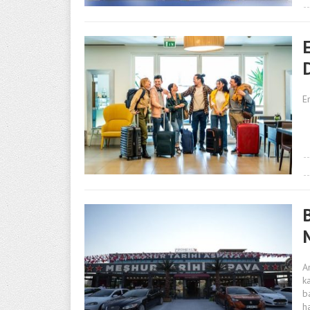
D
E
B
A
k
b
ha