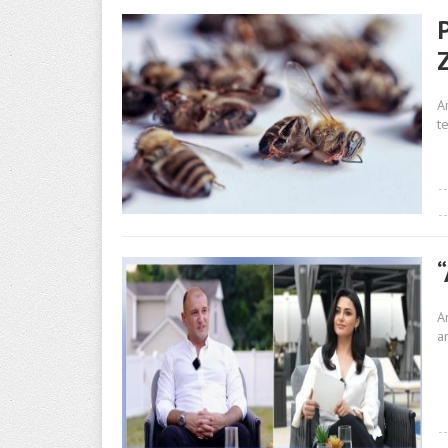
P
Z
A
t
A
an