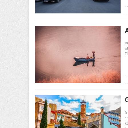
A
o
E
G
s
k