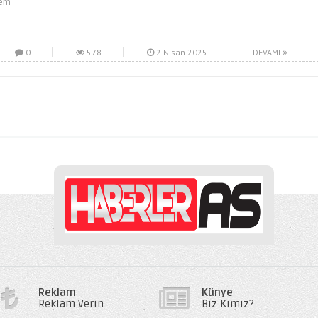
em
0
578
2 Nisan 2025
DEVAMI
Reklam
Künye
Reklam Verin
Biz Kimiz?