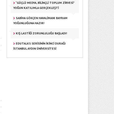
“GÜÇLÜ MEDYA, BILINÇLI TOPLUM ZIRVESI”
YOĞUN KATILIMLA GERÇEKLEŞTI
SABIHA GÖKÇEN HAVALIMANI BAYRAM
YOĞUNLUĞUNA HAZIR!
KIŞ LASTIĞI ZORUNLULUĞU BAŞLADI!
EDUTALKS SERISININ İKINCI DURAĞI
İSTANBUL AYDIN ÜNIVERSITESI