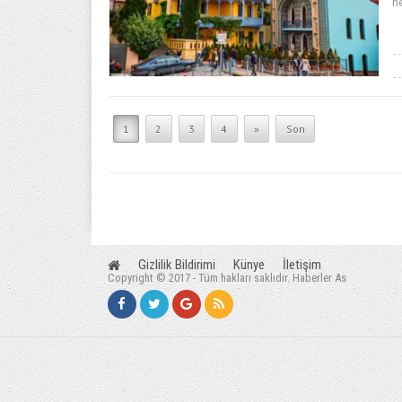
h
1
2
3
4
»
Son
Gizlilik Bildirimi
Künye
İletişim
Copyright © 2017 - Tüm hakları saklıdır. Haberler As