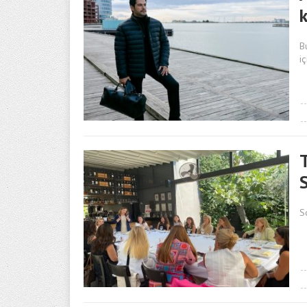
B
i
T
S
S