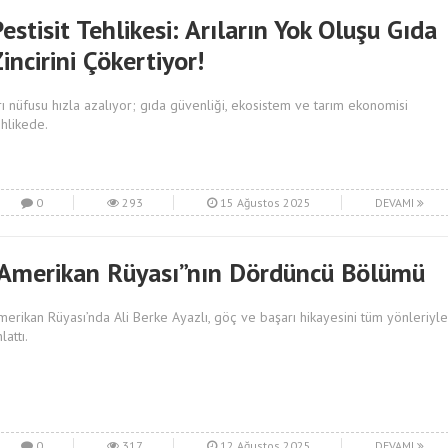
estisit Tehlikesi: Arıların Yok Oluşu Gıda
incirini Çökertiyor!
rı nüfusu hızla azalıyor; gıda güvenliği, ekosistem ve tarım ekonomisi
ehlikede.
0
293
15 Ağustos 2025
DEVAMI
“Amerikan Rüyası”nın Dördüncü Bölümü
merikan Rüyası’nda Ali Berke Ayazlı, göç ve başarı hikayesini tüm yönleriyle
lattı.
0
317
12 Ağustos 2025
DEVAMI