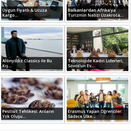
Uygun Fiyatlı & Ucuza
Balkanlar’dan Afrika’ya
Kargo...
Turizmin Nabzı Uzakrota...
Altınyıldız Classics ile Bu
Teknolojide Kadın Liderleri,
Kış...
Sovos’un Ev...
Pestisit Tehlikesi: Arıların
Erasmus Yapan Öğrenciler:
Yok Oluşu...
Sadece Ülke...