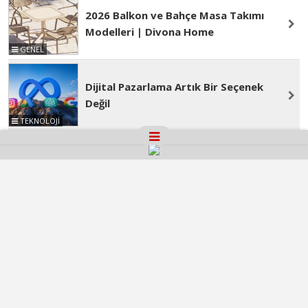
2026 Balkon ve Bahçe Masa Takımı
Modelleri | Divona Home
GENEL
Dijital Pazarlama Artık Bir Seçenek
Değil
TEKNOLOJİ
Ankara Araç Kiralama ile Başkentte
ve Çevresinde Hareket Etmek
GENEL
Kamu Bilgi ve İletişim Teknolojileri
Konferansı 2026 İçin Geri Sayım!
GENEL
İş Dünyası WORLDEF Istanbul