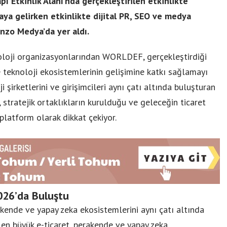
pı Etkinlik Alanı’nda gerçekleştirilen etkinlikte
aya gelirken etkinlikte dijital PR, SEO ve medya
inzo Medya’da yer aldı.
noloji organizasyonlarından WORLDEF, gerçekleştirdiği
e teknoloji ekosistemlerinin gelişimine katkı sağlamayı
i şirketlerini ve girişimcileri aynı çatı altında buluşturan
stratejik ortaklıkların kurulduğu ve geleceğin ticaret
 platform olarak dikkat çekiyor.
026’da Buluştu
ende ve yapay zeka ekosistemlerini aynı çatı altında
 en büyük e-ticaret, perakende ve yapay zeka