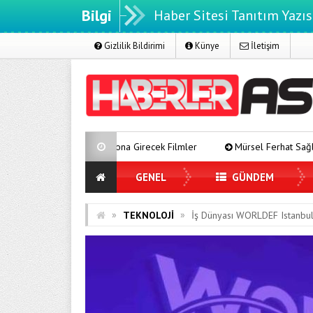
Bilgi
Haber Sitesi Tanıtım Yazıs
Gizlilik Bildirimi
Künye
İletişim
Vizyona Girecek Filmler
Mürsel Ferhat Sağlam Tek Rumeli Tv’de M
GENEL
GÜNDEM
»
»
TEKNOLOJİ
İş Dünyası WORLDEF Istanbul