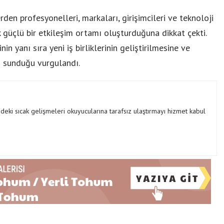
den profesyonelleri, markaları, girişimcileri ve teknoloji
k güçlü bir etkileşim ortamı oluşturduğuna dikkat çekti.
nin yanı sıra yeni iş birliklerinin geliştirilmesine ve
ı sunduğu vurgulandı.
ki sıcak gelişmeleri okuyucularına tarafsız ulaştırmayı hizmet kabul
Birikim Pilleri, 20 Yılı Aşkın
Mühendislik Birikimiyle