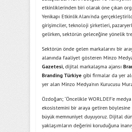
etkinliklerinden biri olarak öne çıkan o
Yenikapı Etkinlik Alanı’nda gerçekleştiri
girişimciler, teknoloji şirketleri, pazaryerl
gelirken, sektörün geleceğine yönelik tren
Sektörün önde gelen markalarını bir araya
alanında faaliyet gösteren Minzo Medya,
Gazetesi
, dijital markalaşma ajansı
Bra
Branding Türkiye
gibi firmalar da yer a
yer alan Minzo Medya’nın Kurucusu Mur
Özdoğan;
“Öncelikle WORLDEF’e medya pa
ekosistemini bir araya getiren böylesin
büyük memnuniyet duyuyoruz. Dijital düny
yaklaşımların değerini koruduğuna inanı