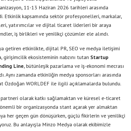
rganizasyon, 11-13 Haziran 2026 tarihleri arasında
ldi. Etkinlik kapsamında sektör profesyonelleri, markalar,
eri, yatırımcılar ve dijital ticaret liderleri bir araya
dler, iş birlikleri ve yenilikçi çözümler ele alındı.
 getiren etkinlikte, dijital PR, SEO ve medya iletişimi
 girişimcilik ekosisteminin nabzını tutan
Startup
nding Line
, bütünleşik pazarlama ve iş-ekonomi mecrası
ldı. Aynı zamanda etkinliğin medya sponsorları arasında
at Özdoğan WORLDEF ile ilgili açıklamalarda bulundu.
rtneri olarak katkı sağlamaktan ve küresel e-ticaret
e önemli bir organizasyonda stant açarak yer almaktan
a her geçen gün dönüşürken, güçlü fikirlerin ve yenilikçi
yoruz. Bu anlayışla Minzo Medya olarak ekibimizle