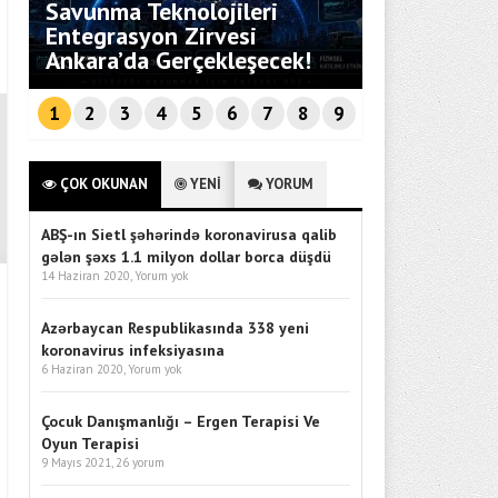
Savunma Teknolojileri
i
Entegrasyon Zirvesi
Bebekli Aile
Ankara’da Gerçekleşecek!
Rehberi
1
2
3
4
5
6
7
8
9
ÇOK OKUNAN
YENİ
YORUM
ABŞ-ın Sietl şəhərində koronavirusa qalib
gələn şəxs 1.1 milyon dollar borca düşdü
14 Haziran 2020,
Yorum yok
Azərbaycan Respublikasında 338 yeni
koronavirus infeksiyasına
6 Haziran 2020,
Yorum yok
Çocuk Danışmanlığı – Ergen Terapisi Ve
Oyun Terapisi
9 Mayıs 2021,
26 yorum