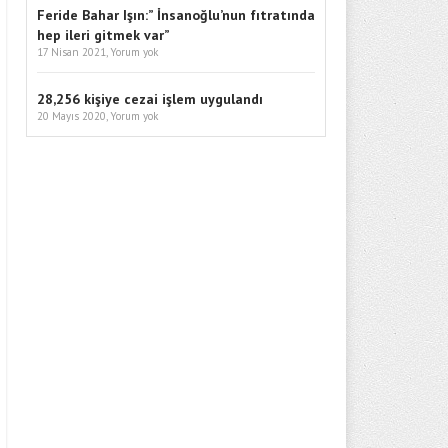
Feride Bahar Işın:” İnsanoğlu’nun fıtratında
hep ileri gitmek var”
17 Nisan 2021,
Yorum yok
28,256 kişiye cezai işlem uygulandı
20 Mayıs 2020,
Yorum yok