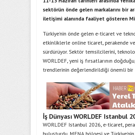
11-13 Haziran tarihleri arasında Yenika
sektörün önde gelen markalarını bir ar
iletişimi alanında faaliyet gösteren M
Türkiye’nin önde gelen e-ticaret ve tek
etkinliklerle online ticaret, perakende v
sürdürüyor. Sektör temsilcilerini, teknoloj
WORLDEF, yeni iş fırsatlarının doğduğu, 
trendlerinin değerlendirildiği önemli bir
İş Dünyası WORLDEF Istanbul 2
WORLDEF Istanbul 2026, e-ticaret, perak
buluşturdu. MENA bölgesi ve Türkiye’nin