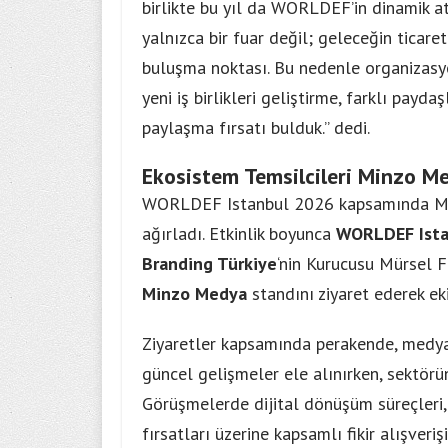
birlikte bu yıl da WORLDEF’in dinamik a
yalnızca bir fuar değil; geleceğin ticaret
buluşma noktası. Bu nedenle organizasy
yeni iş birlikleri geliştirme, farklı payd
paylaşma fırsatı bulduk.”
dedi.
Ekosistem Temsilcileri Minzo Me
WORLDEF Istanbul 2026 kapsamında Minz
ağırladı. Etkinlik boyunca
WORLDEF Ista
Branding Türkiye
‘nin Kurucusu Mürsel 
Minzo Medya
standını ziyaret ederek eki
Ziyaretler kapsamında perakende, medya,
güncel gelişmeler ele alınırken, sektörü
Görüşmelerde dijital dönüşüm süreçleri, m
fırsatları üzerine kapsamlı fikir alışverişi