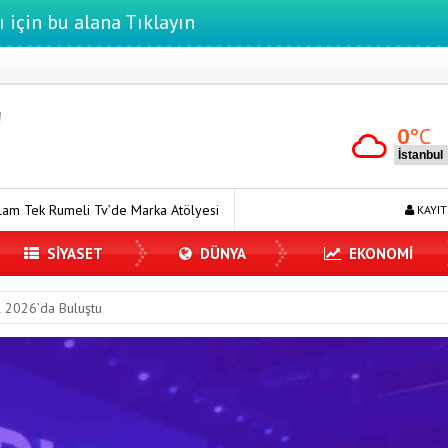
ı için bu alana Tıklayın
0
°C
arka Atölyesi Programına Konuk Oldu
Dijitalleşme Ebelik Hizmetler
KAYIT
SİYASET
DÜNYA
EKONOMİ
 2026’da Buluştu