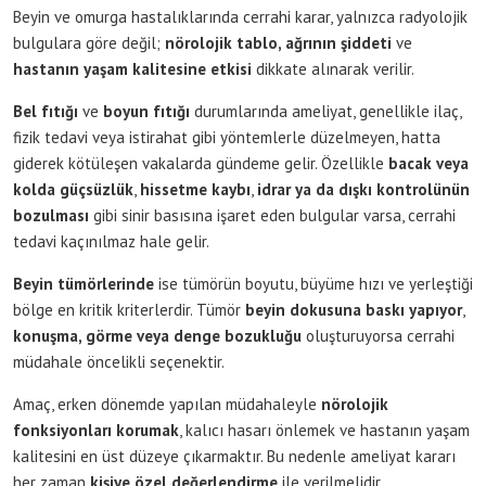
Beyin ve omurga hastalıklarında cerrahi karar, yalnızca radyolojik
bulgulara göre değil;
nörolojik tablo, ağrının şiddeti
ve
hastanın yaşam kalitesine etkisi
dikkate alınarak verilir.
Bel fıtığı
ve
boyun fıtığı
durumlarında ameliyat, genellikle ilaç,
fizik tedavi veya istirahat gibi yöntemlerle düzelmeyen, hatta
giderek kötüleşen vakalarda gündeme gelir. Özellikle
bacak veya
kolda güçsüzlük
,
hissetme kaybı
,
idrar ya da dışkı kontrolünün
bozulması
gibi sinir basısına işaret eden bulgular varsa, cerrahi
tedavi kaçınılmaz hale gelir.
Beyin tümörlerinde
ise tümörün boyutu, büyüme hızı ve yerleştiği
bölge en kritik kriterlerdir. Tümör
beyin dokusuna baskı yapıyor
,
konuşma, görme veya denge bozukluğu
oluşturuyorsa cerrahi
müdahale öncelikli seçenektir.
Amaç, erken dönemde yapılan müdahaleyle
nörolojik
fonksiyonları korumak
, kalıcı hasarı önlemek ve hastanın yaşam
kalitesini en üst düzeye çıkarmaktır. Bu nedenle ameliyat kararı
her zaman
kişiye özel değerlendirme
ile verilmelidir.