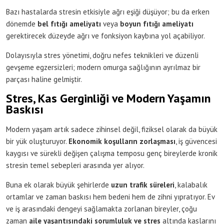
Bazı hastalarda stresin etkisiyle ağrı eşiği düşüyor; bu da erken
dönemde
bel fıtığı ameliyatı
veya
boyun fıtığı ameliyatı
gerektirecek düzeyde ağrı ve fonksiyon kaybına yol açabiliyor.
Dolayısıyla stres yönetimi, doğru nefes teknikleri ve düzenli
gevşeme egzersizleri; modern omurga sağlığının ayrılmaz bir
parçası haline gelmiştir.
Stres, Kas Gerginliği ve Modern Yaşamın
Baskısı
Modern yaşam artık sadece zihinsel değil, fiziksel olarak da büyük
bir yük oluşturuyor.
Ekonomik koşulların zorlaşması
, iş güvencesi
kaygısı ve sürekli değişen çalışma temposu genç bireylerde kronik
stresin temel sebepleri arasında yer alıyor.
Buna ek olarak büyük şehirlerde
uzun trafik süreleri
, kalabalık
ortamlar ve zaman baskısı hem bedeni hem de zihni yıpratıyor. Ev
ve iş arasındaki dengeyi sağlamakta zorlanan bireyler, çoğu
zaman
aile yaşantısındaki sorumluluk ve stres
altında kaslarını