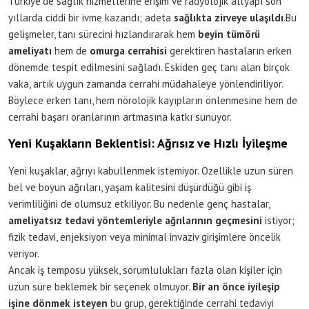
Türkiye’de sağlık hizmetlerine erişim ve radyolojik altyapı son
yıllarda ciddi bir ivme kazandı; adeta
sağlıkta zirveye ulaşıldı
.Bu
gelişmeler, tanı sürecini hızlandırarak hem
beyin tümörü
ameliyatı
hem de
omurga cerrahisi
gerektiren hastaların erken
dönemde tespit edilmesini sağladı. Eskiden geç tanı alan birçok
vaka, artık uygun zamanda cerrahi müdahaleye yönlendiriliyor.
Böylece erken tanı, hem nörolojik kayıpların önlenmesine hem de
cerrahi başarı oranlarının artmasına katkı sunuyor.
Yeni Kuşakların Beklentisi: Ağrısız ve Hızlı İyileşme
Yeni kuşaklar, ağrıyı kabullenmek istemiyor. Özellikle uzun süren
bel ve boyun ağrıları, yaşam kalitesini düşürdüğü gibi iş
verimliliğini de olumsuz etkiliyor. Bu nedenle genç hastalar,
ameliyatsız tedavi yöntemleriyle ağrılarının geçmesini
istiyor;
fizik tedavi, enjeksiyon veya minimal invaziv girişimlere öncelik
veriyor.
Ancak iş temposu yüksek, sorumlulukları fazla olan kişiler için
uzun süre beklemek bir seçenek olmuyor.
Bir an önce iyileşip
işine dönmek isteyen
bu grup, gerektiğinde cerrahi tedaviyi