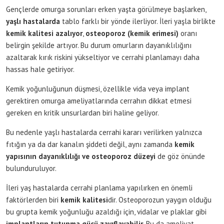
Gençlerde omurga sorunları erken yaşta görülmeye başlarken,
yaşlı hastalarda
tablo farklı bir yönde ilerliyor. İleri yaşla birlikte
kemik kalitesi azalıyor
,
osteoporoz (kemik erimesi)
oranı
belirgin şekilde artıyor. Bu durum omurların dayanıklılığını
azaltarak kırık riskini yükseltiyor ve cerrahi planlamayı daha
hassas hale getiriyor.
Kemik yoğunluğunun düşmesi, özellikle vida veya implant
gerektiren omurga ameliyatlarında cerrahın dikkat etmesi
gereken en kritik unsurlardan biri haline geliyor.
Bu nedenle yaşlı hastalarda cerrahi kararı verilirken yalnızca
fıtığın ya da dar kanalın şiddeti değil, aynı zamanda
kemik
yapısının dayanıklılığı ve osteoporoz düzeyi
de göz önünde
bulunduruluyor.
İleri yaş hastalarda cerrahi planlama yapılırken en önemli
faktörlerden biri
kemik kalitesi
dir. Osteoporozun yaygın olduğu
bu grupta kemik yoğunluğu azaldığı için, vidalar ve plaklar gibi
implantların tutunma gücü zayıflayabilir
. Bu da ameliyat