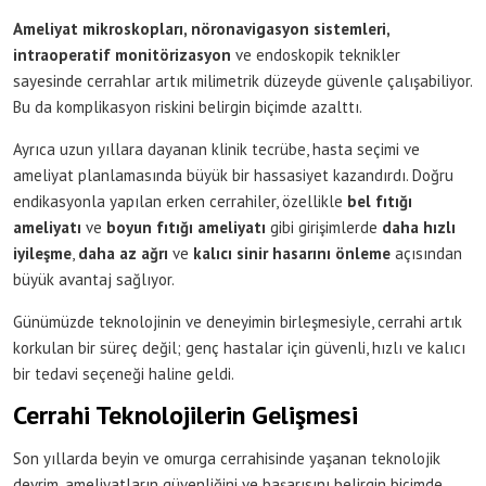
Ameliyat mikroskopları, nöronavigasyon sistemleri,
intraoperatif monitörizasyon
ve endoskopik teknikler
sayesinde cerrahlar artık milimetrik düzeyde güvenle çalışabiliyor.
Bu da komplikasyon riskini belirgin biçimde azalttı.
Ayrıca uzun yıllara dayanan klinik tecrübe, hasta seçimi ve
ameliyat planlamasında büyük bir hassasiyet kazandırdı. Doğru
endikasyonla yapılan erken cerrahiler, özellikle
bel fıtığı
ameliyatı
ve
boyun fıtığı ameliyatı
gibi girişimlerde
daha hızlı
iyileşme
,
daha az ağrı
ve
kalıcı sinir hasarını önleme
açısından
büyük avantaj sağlıyor.
Günümüzde teknolojinin ve deneyimin birleşmesiyle, cerrahi artık
korkulan bir süreç değil; genç hastalar için güvenli, hızlı ve kalıcı
bir tedavi seçeneği haline geldi.
Cerrahi Teknolojilerin Gelişmesi
Son yıllarda beyin ve omurga cerrahisinde yaşanan teknolojik
devrim, ameliyatların güvenliğini ve başarısını belirgin biçimde