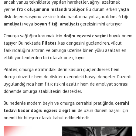
ancak yanlış tekniklerle yapılan hareketler, ağrıyı azaltmak
yerine
fıtık oluşumunu hızlandırabiliyor
. Bu durum, erken yaşta
disk dejenerasyonu ve sinir kökü basılarına yol açarak
bel fıtığı
ameliyatı
veya
boyun fıtığı ameliyatı
gereksinimini artırıyor.
Omurga sağlığını korumak için
doğru egzersiz seçimi
büyük önem
taşıyor. Bu noktada
Pilates
, kas dengesini güçlendiren, vücut
farkındalığını artıran ve omurga üzerine binen yükü azaltan en
etkili yöntemlerden biri olarak öne çıkıyor.
Pilates, omurga etrafındaki derin kasları güçlendirerek hem
duruşu düzeltir hem de diskler üzerindeki basıyı dengeler. Düzenli
uygulandığında hem fıtık riskini azaltır hem de ameliyat sonrası
dönemde omurga stabilitesini destekler.
Bu nedenle modern beyin ve omurga cerrahisi pratiğinde,
cerrahi
tedavi kadar doğru egzersiz eğitimi
de uzun dönem başarı için
önemli bir bileşen olarak kabul edilmektedir.