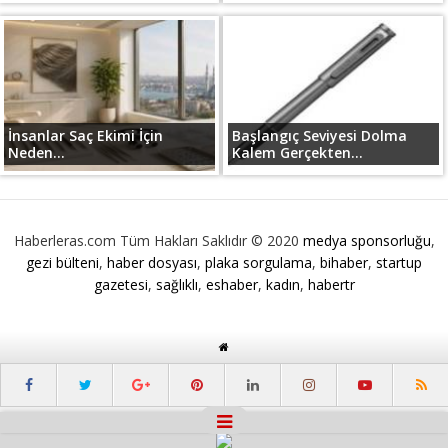
İnsanlar Saç Ekimi İçin
Başlangıç Seviyesi Dolma
Neden...
Kalem Gerçekten...
Haberleras.com Tüm Hakları Saklıdır © 2020
medya sponsorluğu
,
gezi bülteni
,
haber dosyası
,
plaka sorgulama
,
bihaber
,
startup
gazetesi
,
sağlıklı
,
eshaber
,
kadın
,
habertr
Masaüstü Görünümüne Geç