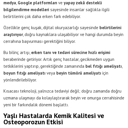
medya
,
Google platformları
ve
yapay zekâ destekli
bilgilendirme modelleri
sayesinde insanlar sağlıkla ilgili
belirtilerini çok daha erken fark edebiliyor.
Özellikle genç kuşak, dijital okuryazarlığı sayesinde
belirtilerini
araştırıyor
, doğru kaynaklara ulaşabiliyor ve hangi durumda beyin
cerrahına başvurması gerektiğini biliyor.
Bu bilinç artışı,
erken tanı ve tedavi sürecine hızlı erişimi
beraberinde getiriyor. Artık genç hastalar, gecikmeden uygun
tetkiklerini yaptırıp, gerektiğinde zamanında
bel fıtığı ameliyatı
,
boyun fıtığı ameliyatı
veya
beyin tümörü ameliyatı
için
yönlendirilebiliyor.
Kısacası teknoloji, yalnızca tedaviyi değil; doğru zamanda doğru
uzmana ulaşmayı da kolaylaştırarak beyin ve omurga cerrahisinde
yeni bir farkındalık dönemi başlattı.
Yaşlı Hastalarda Kemik Kalitesi ve
Osteoporozun Etkisi