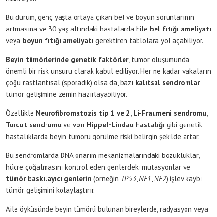
Bu durum, genç yaşta ortaya çıkan bel ve boyun sorunlarının
artmasına ve 30 yaş altındaki hastalarda bile
bel fıtığı ameliyatı
veya
boyun fıtığı ameliyatı
gerektiren tablolara yol açabiliyor.
Beyin tümörlerinde genetik faktörler
, tümör oluşumunda
önemli bir risk unsuru olarak kabul ediliyor. Her ne kadar vakaların
çoğu rastlantısal (sporadik) olsa da, bazı
kalıtsal sendromlar
tümör gelişimine zemin hazırlayabiliyor.
Özellikle
Neurofibromatozis tip 1 ve 2
,
Li-Fraumeni sendromu
,
Turcot sendromu
ve
von Hippel-Lindau hastalığı
gibi genetik
hastalıklarda beyin tümörü görülme riski belirgin şekilde artar.
Bu sendromlarda DNA onarım mekanizmalarındaki bozukluklar,
hücre çoğalmasını kontrol eden genlerdeki mutasyonlar ve
tümör baskılayıcı genlerin
(örneğin
TP53
,
NF1
,
NF2
) işlev kaybı
tümör gelişimini kolaylaştırır.
Aile öyküsünde beyin tümörü bulunan bireylerde, radyasyon veya