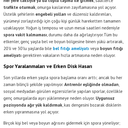
her yere taksiyle ya da toplu taşıma ile gitmek
, saatlerce
trafikte oturmak
, omurga kaslarının zayıflamasına yol açıyor.
Üstelik şehirlerin
engebeli yolları
ve düzensiz kaldırımları,
yürümeyi zorlaştırdığı için çoğu kişi günlük hareketten tamamen
uzaklaşıyor. Yoğun iş temposu ve uzun mesai saatleri nedeniyle
spora vakit kalmaması
, durumu daha da ağırlaştırıyor.Tüm bu
etkenler, genç yaşta bel ve boyun bölgesine binen yükü artırarak,
20’li ve 30’lu yaşlarda bile
bel fıtığı ameliyatı
veya
boyun fıtığı
ameliyatı
gerektiren vakaların hızla artmasına neden oluyor.
Spor Yaralanmaları ve Erken Disk Hasarı
Son yıllarda erken yaşta spora başlama oranı arttı; ancak bu her
zaman bilinçli şekilde yapılmıyor.
Antrenör eşliğinde olmadan
,
sosyal medyadan görülen egzersizlerle yapılan sporlar, özellikle
genç omurgalarda aşırı yüklenmeye neden oluyor.
Uygunsuz
pozisyonda ağır yük kaldırmak
, kas dengesini bozarak disklerin
erken yıpranmasına yol açıyor.
Birçok kişi bel veya boyun ağrısını gidermek için spora yöneliyor;