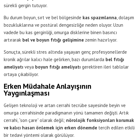
sürekli gergin tutuyor.
Bu durum boyun, sırt ve bel bölgesinde
kas spazmlarına
, dolaşım
bozukluklarına ve postüral dengesizliğe neden oluyor. Uzun
vadede bu kas gerginliği, omurga disklerine binen basıncı
artırarak
bel ve boyun fıtığı gelişimine
zemin hazırlıyor.
Sonuçta, sürekli stres altında yaşayan genç profesyonellerde
kronik ağrılar kalıcı hale gelirken, bazı durumlarda
bel fıtığı
ameliyatı
veya
boyun fıtığı ameliyatı
gerektiren ileri tablolar
ortaya çıkabiliyor.
Erken Müdahale Anlayışının
Yaygınlaşması
Gelişen teknoloji ve artan cerrahi tecrübe sayesinde beyin ve
omurga cerrahisinde paradigmanın yönü tamamen değişti. Artık
cerrahi, “son çare” olarak değil;
nörolojik fonksiyonları korumak
ve kalıcı hasarı önlemek için erken dönemde
tercih edilen etkili
bir tedavi yöntemi olarak görülüyor.