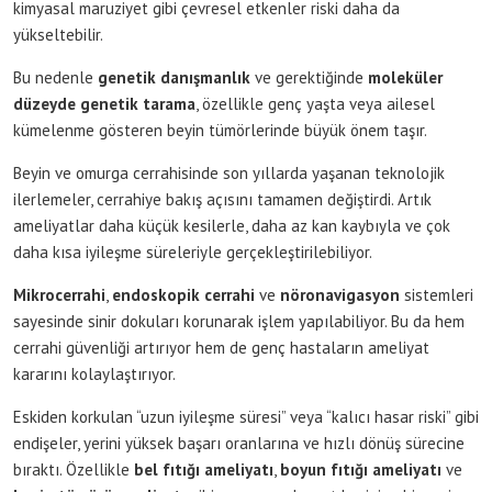
kimyasal maruziyet gibi çevresel etkenler riski daha da
yükseltebilir.
Bu nedenle
genetik danışmanlık
ve gerektiğinde
moleküler
düzeyde genetik tarama
, özellikle genç yaşta veya ailesel
kümelenme gösteren beyin tümörlerinde büyük önem taşır.
Beyin ve omurga cerrahisinde son yıllarda yaşanan teknolojik
ilerlemeler, cerrahiye bakış açısını tamamen değiştirdi. Artık
ameliyatlar daha küçük kesilerle, daha az kan kaybıyla ve çok
daha kısa iyileşme süreleriyle gerçekleştirilebiliyor.
Mikrocerrahi
,
endoskopik cerrahi
ve
nöronavigasyon
sistemleri
sayesinde sinir dokuları korunarak işlem yapılabiliyor. Bu da hem
cerrahi güvenliği artırıyor hem de genç hastaların ameliyat
kararını kolaylaştırıyor.
Eskiden korkulan “uzun iyileşme süresi” veya “kalıcı hasar riski” gibi
endişeler, yerini yüksek başarı oranlarına ve hızlı dönüş sürecine
bıraktı. Özellikle
bel fıtığı ameliyatı
,
boyun fıtığı ameliyatı
ve