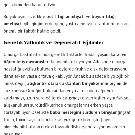
geciktirmeden kabul ediyor.
Bu yaklaşım, özellikle
bel fıtığı ameliyatı
ve
boyun fıtığı
ameliyatı
gibi girişimlerde genç yaşta ameliyat oranlarını artıran
önemli bir faktör haline geldi.
Genetik Yatkınlık ve Dejeneratif Eğilimler
Omurga hastalıklarında genetik faktörler kadar
yaşam tarzı ve
öğrenilmiş davranışlar
da önemli rol oynuyor. Ailesinde omurga
hastalığı öyküsü bulunan bireylerde fıtık ve disk dejenerasyonu
daha erken yaşta ortaya çıkabiliyor. Ancak bu sadece biyolojik bir
miras değil;
alışkanlık olarak aktarılan bir yüklenme biçimi
de
söz konusu.Örneğin, babasından veya ailesinden ağır yük
kaldırmayı, uzun süre eğilerek çalışmayı gören kişiler, aynı fiziksel
alışkanlıkları sürdürdüklerinde omurgalarını erken yaşta
zorlayabiliyor. Özellikle
baba mesleğini sürdüren bireyler
(inşaat,
tarım, tamir, taşıma gibi fiziksel yük gerektiren işler) aynı
biomekanik hataları tekrarlayarak disk dejenerasyonuna zemin
hazırlıyor.