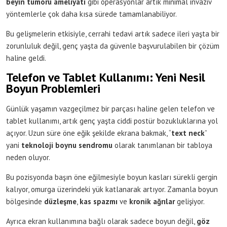
beyin tümörü ameliyatı
gibi operasyonlar artık minimal invaziv
yöntemlerle çok daha kısa sürede tamamlanabiliyor.
Bu gelişmelerin etkisiyle, cerrahi tedavi artık sadece ileri yaşta bir
zorunluluk değil, genç yaşta da güvenle başvurulabilen bir çözüm
haline geldi.
Telefon ve Tablet Kullanımı: Yeni Nesil
Boyun Problemleri
Günlük yaşamın vazgeçilmez bir parçası haline gelen telefon ve
tablet kullanımı, artık genç yaşta ciddi postür bozukluklarına yol
açıyor. Uzun süre öne eğik şekilde ekrana bakmak, “
text neck
”
yani
teknoloji boynu sendromu
olarak tanımlanan bir tabloya
neden oluyor.
Bu pozisyonda başın öne eğilmesiyle boyun kasları sürekli gergin
kalıyor, omurga üzerindeki yük katlanarak artıyor. Zamanla boyun
bölgesinde
düzleşme
,
kas spazmı
ve
kronik ağrılar
gelişiyor.
Ayrıca ekran kullanımına bağlı olarak sadece boyun değil,
göz