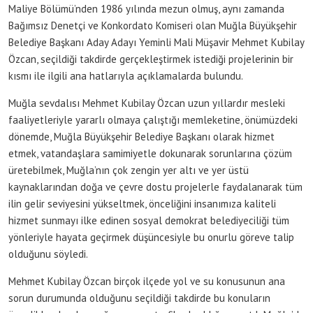
Maliye Bölümü’nden 1986 yılında mezun olmuş, aynı zamanda
Bağımsız Denetçi ve Konkordato Komiseri olan Muğla Büyükşehir
Belediye Başkanı Aday Adayı Yeminli Mali Müşavir Mehmet Kubilay
Özcan, seçildiği takdirde gerçekleştirmek istediği projelerinin bir
kısmı ile ilgili ana hatlarıyla açıklamalarda bulundu.
Muğla sevdalısı Mehmet Kubilay Özcan uzun yıllardır mesleki
faaliyetleriyle yararlı olmaya çalıştığı memleketine, önümüzdeki
dönemde, Muğla Büyükşehir Belediye Başkanı olarak hizmet
etmek, vatandaşlara samimiyetle dokunarak sorunlarına çözüm
üretebilmek, Muğla’nın çok zengin yer altı ve yer üstü
kaynaklarından doğa ve çevre dostu projelerle faydalanarak tüm
ilin gelir seviyesini yükseltmek, önceliğini insanımıza kaliteli
hizmet sunmayı ilke edinen sosyal demokrat belediyeciliği tüm
yönleriyle hayata geçirmek düşüncesiyle bu onurlu göreve talip
olduğunu söyledi.
Mehmet Kubilay Özcan birçok ilçede yol ve su konusunun ana
sorun durumunda olduğunu seçildiği takdirde bu konuların