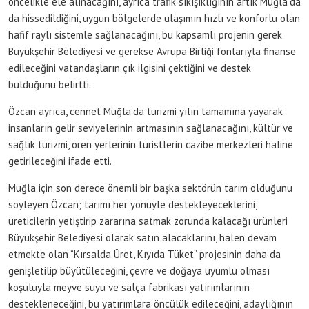
öncelikle ele alınacağını, ayrıca trafik sıkışıklığının artık Muğla’da
da hissedildiğini, uygun bölgelerde ulaşımın hızlı ve konforlu olan
hafif raylı sistemle sağlanacağını, bu kapsamlı projenin gerek
Büyükşehir Belediyesi ve gerekse Avrupa Birliği fonlarıyla finanse
edileceğini vatandaşların çık ilgisini çektiğini ve destek
bulduğunu belirtti.
Özcan ayrıca, cennet Muğla’da turizmi yılın tamamına yayarak
insanların gelir seviyelerinin artmasının sağlanacağını, kültür ve
sağlık turizmi, ören yerlerinin turistlerin cazibe merkezleri haline
getirileceğini ifade etti.
Muğla için son derece önemli bir başka sektörün tarım olduğunu
söyleyen Özcan; tarımı her yönüyle destekleyeceklerini,
üreticilerin yetiştirip zararına satmak zorunda kalacağı ürünleri
Büyükşehir Belediyesi olarak satın alacaklarını, halen devam
etmekte olan “Kırsalda Üret, Kıyıda Tüket” projesinin daha da
genişletilip büyütüleceğini, çevre ve doğaya uyumlu olması
koşuluyla meyve suyu ve salça fabrikası yatırımlarının
destekleneceğini, bu yatırımlara öncülük edileceğini, adaylığının