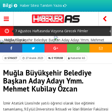
Bilgi
Haber Sitesi Tanıtım Yazısı
7 Ağustos Haftasında Vizyona Girecek Filmler
SOSYAL MEDYADA PAYLAŞ
Mürsel Ferhat Sağlam Tek Rumeli Tv’de Marka Atölyesi
Programına Konuk Oldu
Dijitalleşme Ebelik Hizmetlerini Dönüştürüyor
SİYASET
27 Aralık 2023
0 YORUM
Haberler AS
İnsanlar Saç Ekimi İçin Neden Türkiye’ye Geliyor?
Muğla Büyükşehir Belediye
Kilo Vermek mi, Yağ Vermek mi? Aynı Şey Sanıyoruz Ama
Başkan Aday Adayı Ymm.
Değil!
Mehmet Kubilay Özcan
İzmir Atatürk Lisesi’nde yatılı öğrenci olarak lise eğitimini
tamamlamış, 9.Eylül.Üniversitesi İktisadi ve İdari Bilimler Fakültesi