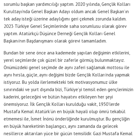
sorumlu başkan yardımcılığı yaptım. 2020 yılında, Gençlik Kolları
Kurultayı’nda Genel Başkan Adayı oldum ancak Genel Başkan’ın
tek aday isteği üzerine adaylığımı geri çekmek zorunda kaldım.
2023 Türkiye Genel Seçimlerinde saha sorumlusu olarak görev
yaptım. Atatürkçü Düşünce Derneği Gençlik Kolları Genel
Başkanı’nın Başdanışmanı olarak görevi tamamladım.
Bundan bir sene önce ana kademede yapılan değişimin etkilerini,
yerel seçimlerde çok güzel bir zaferle görmüş bulunmaktayız.
Önümüzdeki genel seçimde de aynı zaferi sağlamak mottosu ile
aynı hırsla, güçle, aynı değişimi bizde Gençlik Kolları’nda yapmak
istiyoruz. Bu yolda ilerlemekteki tek motivasyonumuz ülke
sınırındaki ve yurt dışında bizi, Türkiye’yi temsil eden gençlerimizin
kaderini, geleceğini ve bütün hayatını etkileyen her şeyi
önemsiyoruz. İlk Gençlik Kolları kurulduğu vakit, 1950’lerde
Mustafa Kemal Atatürk’ün en büyük hayali olup ömrü tekabül
etmemesi ile, İsmet İnönü önderliğinde kurulmuştur. Bu gençliğin
en büyük hareketinin başlangıcı, aynı zamanda da gelecek
nesillerce aktarılan yüce bir gücün temsilidir. Gazi Mustafa Kemal