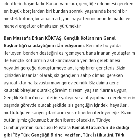
ideallerin başındadır. Bunun yanı sıra, gençliğe ödenmesi gereken
en büyük borçlardan biri bundan sonraki yaşamında kendini bir
meslek koluna, bir amaca ait, yani hayallerinin önünde maddi ve
manevi engeller olmaksızın yürümektir.
Ben Mustafa Erkan KÖKTAŞ, Gençlik Kolları’nın Genel
Başkanlığı’na adaylığımı ilân ediyorum.
Benimle bu yolda
ilerleyen, benden desteğini esirgemeyen, bana inanan yoldaşlarım
ile Gençlik Kolları’nın asil karizmasına yeniden gelebilmesi
hayalini gerçeğe dönüştürmeye ant içmiş birer gençleriz. Sizin
içinizden insanlar olarak, siz gençlerin sahip olması gereken
ayrıcalıklarına kavuşturmayı görev edindik. Biz daima genç
kalacak bireyler olarak; görevimizi resmi yaş sınırlarına uygun,
Gençlik Kolları’nın asaletine yakışır ve asıl yapılması gerekenlerin
başında görevde olacak şekilde, siz gençliğin içindeki hayalleri,
mutluluğu ve kariyer planlarını yok etmeden ilerleyeceğiz. Bizim
bütün işimiz gücümüz bundan ibaret olacaktır. Türkiye
Cumhuriyeti’nin kurucusu Mustafa
Kemal Atatürk’ün de dediği
gibi ‘’Ey Türk Gençliği! Birinci vazifen, Türk İstiklalini, Türk