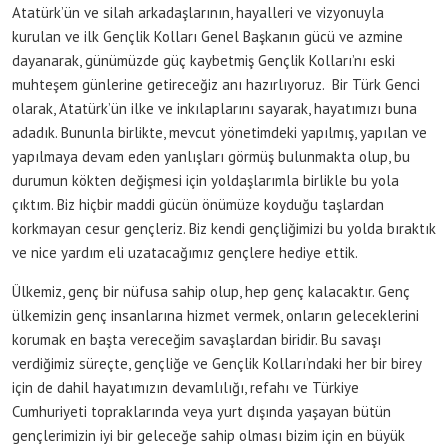
Atatürk’ün ve silah arkadaşlarının, hayalleri ve vizyonuyla
kurulan ve ilk Gençlik Kolları Genel Başkanın gücü ve azmine
dayanarak, günümüzde güç kaybetmiş Gençlik Kolları’nı eski
muhteşem günlerine getireceğiz anı hazırlıyoruz. Bir Türk Genci
olarak, Atatürk’ün ilke ve inkılaplarını sayarak, hayatımızı buna
adadık. Bununla birlikte, mevcut yönetimdeki yapılmış, yapılan ve
yapılmaya devam eden yanlışları görmüş bulunmakta olup, bu
durumun kökten değişmesi için yoldaşlarımla birlikle bu yola
çıktım. Biz hiçbir maddi gücün önümüze koyduğu taşlardan
korkmayan cesur gençleriz. Biz kendi gençliğimizi bu yolda bıraktık
ve nice yardım eli uzatacağımız gençlere hediye ettik.
Ülkemiz, genç bir nüfusa sahip olup, hep genç kalacaktır. Genç
ülkemizin genç insanlarına hizmet vermek, onların geleceklerini
korumak en başta vereceğim savaşlardan biridir. Bu savaşı
verdiğimiz süreçte, gençliğe ve Gençlik Kolları’ndaki her bir birey
için de dahil hayatımızın devamlılığı, refahı ve Türkiye
Cumhuriyeti topraklarında veya yurt dışında yaşayan bütün
gençlerimizin iyi bir geleceğe sahip olması bizim için en büyük