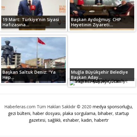
19 Mart: Türkiye’nin Siyasi
Başkan Aydoğmuş: CHP
Hafızasına...
Heyetinin Ziyareti...
Başkan Saltuk Deniz: “Ya
Muğla Büyükşehir Belediye
Hep...
Başkan Aday...
Haberleras.com Tüm Hakları Saklıdır © 2020
medya sponsorluğu
,
gezi bülteni
,
haber dosyası
,
plaka sorgulama
,
bihaber
,
startup
gazetesi
,
sağlıklı
,
eshaber
,
kadın
,
habertr