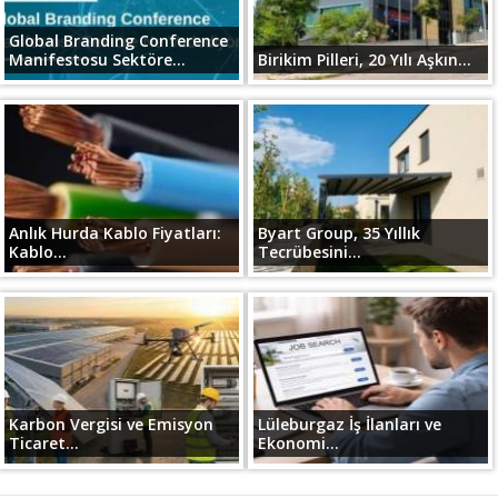
Global Branding Conference
Manifestosu Sektöre...
Birikim Pilleri, 20 Yılı Aşkın...
Anlık Hurda Kablo Fiyatları:
Byart Group, 35 Yıllık
Kablo...
Tecrübesini...
Karbon Vergisi ve Emisyon
Lüleburgaz İş İlanları ve
Ticaret...
Ekonomi...