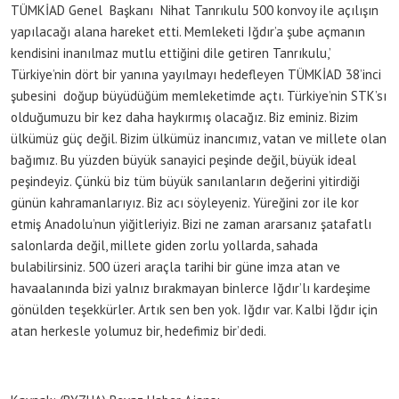
TÜMKİAD Genel Başkanı Nihat Tanrıkulu 500 konvoy ile açılışın
yapılacağı alana hareket etti. Memleketi Iğdır’a şube açmanın
kendisini inanılmaz mutlu ettiğini dile getiren Tanrıkulu,’
Türkiye’nin dört bir yanına yayılmayı hedefleyen TÜMKİAD 38’inci
şubesini doğup büyüdüğüm memleketimde açtı. Türkiye’nin STK’sı
olduğumuzu bir kez daha haykırmış olacağız. Biz eminiz. Bizim
ülkümüz güç değil. Bizim ülkümüz inancımız, vatan ve millete olan
bağımız. Bu yüzden büyük sanayici peşinde değil, büyük ideal
peşindeyiz. Çünkü biz tüm büyük sanılanların değerini yitirdiği
günün kahramanlarıyız. Biz acı söyleyeniz. Yüreğini zor ile kor
etmiş Anadolu’nun yiğitleriyiz. Bizi ne zaman ararsanız şatafatlı
salonlarda değil, millete giden zorlu yollarda, sahada
bulabilirsiniz. 500 üzeri araçla tarihi bir güne imza atan ve
havaalanında bizi yalnız bırakmayan binlerce Iğdır’lı kardeşime
gönülden teşekkürler. Artık sen ben yok. Iğdır var. Kalbi Iğdır için
atan herkesle yolumuz bir, hedefimiz bir’dedi.