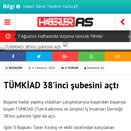
Bilgi
Haber Sitesi Tanıtım Yazısı
7 Ağustos Haftasında Vizyona Girecek Filmler
SOSYAL MEDYADA PAYLAŞ
Mürsel Ferhat Sağlam Tek Rumeli Tv’de Marka Atölyesi
Programına Konuk Oldu
Dijitalleşme Ebelik Hizmetlerini Dönüştürüyor
EKONOMİ
4 Temmuz 2023
0 YORUM
Haberler AS
İnsanlar Saç Ekimi İçin Neden Türkiye’ye Geliyor?
TÜMKİAD 38'inci şubesini açtı
Kilo Vermek mi, Yağ Vermek mi? Aynı Şey Sanıyoruz Ama
Değil!
Bugüne kadar yapmış oldukları çalışmalarıyla başarıdan başarıya
koşan TÜMKİAD (Tüm Kalkınma ve Girişimci İş İnsanları Derneği)
38’inci şubesini Iğdır’da açtı.
Iğdır İl Başkanı Taner Kırang ve ekibi tarafından karşılanan