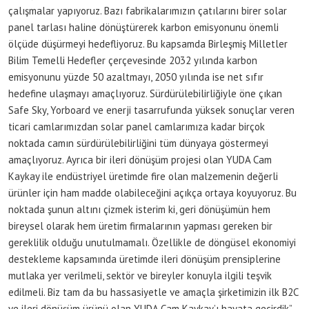
çalışmalar yapıyoruz. Bazı fabrikalarımızın çatılarını birer solar
panel tarlası haline dönüştürerek karbon emisyonunu önemli
ölçüde düşürmeyi hedefliyoruz. Bu kapsamda Birleşmiş Milletler
Bilim Temelli Hedefler çerçevesinde 2032 yılında karbon
emisyonunu yüzde 50 azaltmayı, 2050 yılında ise net sıfır
hedefine ulaşmayı amaçlıyoruz. Sürdürülebilirliğiyle öne çıkan
Safe Sky, Yorboard ve enerji tasarrufunda yüksek sonuçlar veren
ticari camlarımızdan solar panel camlarımıza kadar birçok
noktada camın sürdürülebilirliğini tüm dünyaya göstermeyi
amaçlıyoruz. Ayrıca bir ileri dönüşüm projesi olan YUDA Cam
Kaykay ile endüstriyel üretimde fire olan malzemenin değerli
ürünler için ham madde olabileceğini açıkça ortaya koyuyoruz. Bu
noktada şunun altını çizmek isterim ki, geri dönüşümün hem
bireysel olarak hem üretim firmalarının yapması gereken bir
gereklilik olduğu unutulmamalı. Özellikle de döngüsel ekonomiyi
destekleme kapsamında üretimde ileri dönüşüm prensiplerine
mutlaka yer verilmeli, sektör ve bireyler konuyla ilgili teşvik
edilmeli. Biz tam da bu hassasiyetle ve amaçla şirketimizin ilk B2C
ve ileri dönüşüm ürünü olan YUDA Cam Kaykay’ı hayata geçirdik”