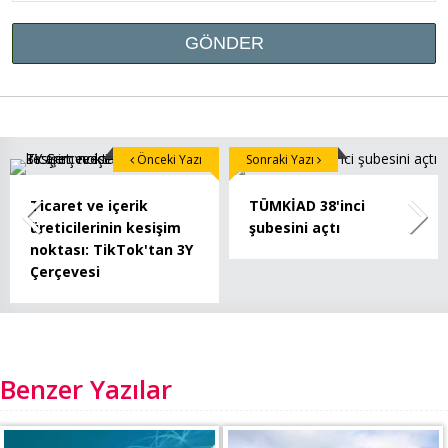
Önceki Yazı
Sonraki Yazı
Ticaret ve içerik
TÜMKİAD 38'inci
üreticilerinin kesişim
şubesini açtı
noktası: TikTok'tan 3Y
Çerçevesi
Benzer Yazılar