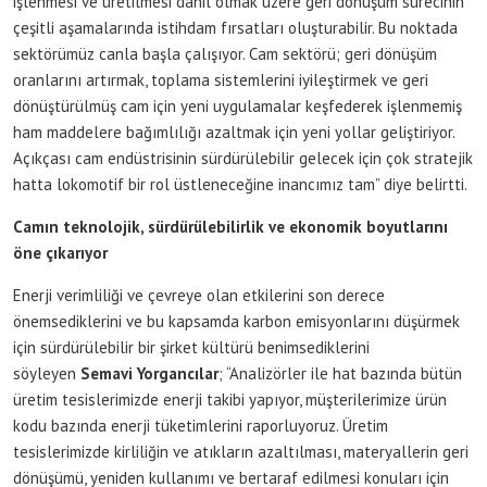
işlenmesi ve üretilmesi dahil olmak üzere geri dönüşüm sürecinin
çeşitli aşamalarında istihdam fırsatları oluşturabilir. Bu noktada
sektörümüz canla başla çalışıyor. Cam sektörü; geri dönüşüm
oranlarını artırmak, toplama sistemlerini iyileştirmek ve geri
dönüştürülmüş cam için yeni uygulamalar keşfederek işlenmemiş
ham maddelere bağımlılığı azaltmak için yeni yollar geliştiriyor.
Açıkçası cam endüstrisinin sürdürülebilir gelecek için çok stratejik
hatta lokomotif bir rol üstleneceğine inancımız tam” diye belirtti.
Camın teknolojik, sürdürülebilirlik ve ekonomik boyutlarını
öne çıkarıyor
Enerji verimliliği ve çevreye olan etkilerini son derece
önemsediklerini ve bu kapsamda karbon emisyonlarını düşürmek
için sürdürülebilir bir şirket kültürü benimsediklerini
söyleyen
Semavi Yorgancılar
; “Analizörler ile hat bazında bütün
üretim tesislerimizde enerji takibi yapıyor, müşterilerimize ürün
kodu bazında enerji tüketimlerini raporluyoruz. Üretim
tesislerimizde kirliliğin ve atıkların azaltılması, materyallerin geri
dönüşümü, yeniden kullanımı ve bertaraf edilmesi konuları için