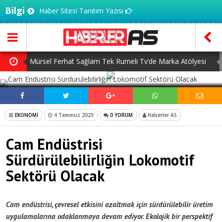
Bilgi
Haber Sitesi Tanıtım Yazısı
Mürsel Ferhat Sağlam Tek Rumeli Tv’de Marka Atölyesi
SOSYAL MEDYADA PAYLAŞ
Programına Konuk Oldu
Dijitalleşme Ebelik Hizmetlerini Dönüştürüyor
İnsanlar Saç Ekimi İçin Neden Türkiye’ye Geliyor?
EKONOMİ
4 Temmuz 2023
0 YORUM
Haberler AS
Başlangıç Seviyesi Dolma Kalem Gerçekten Fark Yaratır
Cam Endüstrisi
mı?
7 Ağustos Haftasında Vizyona Girecek Filmler
Sürdürülebilirliğin Lokomotif
Sektörü Olacak
Cam endüstrisi, çevresel etkisini azaltmak için sürdürülebilir üretim
uygulamalarına odaklanmaya devam ediyor. Ekolojik bir perspektif