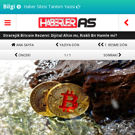
Bilgi
Haber Sitesi Tanıtım Yazısı
Stratejik Bitcoin Rezervi: Dijital Altın mı, Riskli Bir Hamle mi?
ANA SAYFA
YAZIYA DÖN
1. RESME DÖN
ÖNCEKİ
1 / 1
SONRAKİ