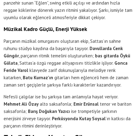
panzehir sunan “Eğlen”, swing etkili açılışı ve ardından hızla
reggae köklerine dönerek yazın ritmini yakalıyor. Şarkı, ismiyle tam
uyumlu olarak eğlenceli atmosferiyle dikkat çekiyor.
Müzikal Kadro Güçlü, Enerji Yüksek
Parçanın müzikal omurgasını oluşturan ekip, Sattas’ın sahne
ruhunu stüdyo kaydına da başarıyla taşıyor.
Davullarda Cenk
Güngör
, parçanın ritmik temelini oluştururken;
bas gitarda Öykü
Gülata
, Sattas’a özgü reggae altyapısını titizlikle işliyor.
Gonca
Feride Varol
klavyede zarif dokunuşlarıyla melodiye renk
katarken,
Batu Kurnaz’ın
gitarları hem eğlenceli hem de zaman
zaman sert geçişlerle şarkıya farklı karakterler kazandırıyor.
Nefesli çalgılar ise bu şarkıya tam anlamıyla hayat veriyor.
Mehmet Ali Özay
alto saksafonla;
Emir Erünsal
tenor ve bariton
saksafonla;
Barış Doğukan Yazıcı
ise trompetiyle şarkının
enerjisini zirveye taşıyor.
Perküsyonda Kutay Soysal
’ın katkısı da
parçanın ritmini derinleştiriyor.