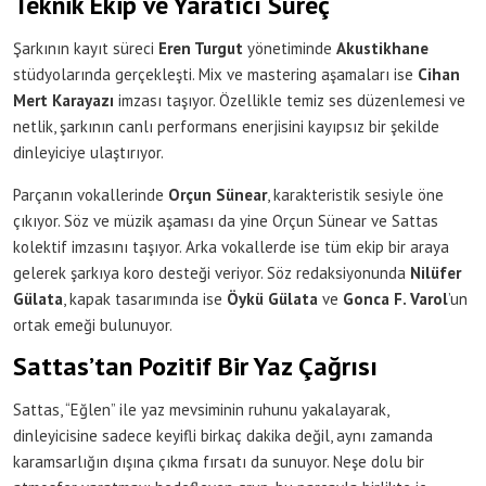
Teknik Ekip ve Yaratıcı Süreç
Şarkının kayıt süreci
Eren Turgut
yönetiminde
Akustikhane
stüdyolarında gerçekleşti. Mix ve mastering aşamaları ise
Cihan
Mert Karayazı
imzası taşıyor. Özellikle temiz ses düzenlemesi ve
netlik, şarkının canlı performans enerjisini kayıpsız bir şekilde
dinleyiciye ulaştırıyor.
Parçanın vokallerinde
Orçun Sünear
, karakteristik sesiyle öne
çıkıyor. Söz ve müzik aşaması da yine Orçun Sünear ve Sattas
kolektif imzasını taşıyor. Arka vokallerde ise tüm ekip bir araya
gelerek şarkıya koro desteği veriyor. Söz redaksiyonunda
Nilüfer
Gülata
, kapak tasarımında ise
Öykü Gülata
ve
Gonca F. Varol
’un
ortak emeği bulunuyor.
Sattas’tan Pozitif Bir Yaz Çağrısı
Sattas, “Eğlen” ile yaz mevsiminin ruhunu yakalayarak,
dinleyicisine sadece keyifli birkaç dakika değil, aynı zamanda
karamsarlığın dışına çıkma fırsatı da sunuyor. Neşe dolu bir