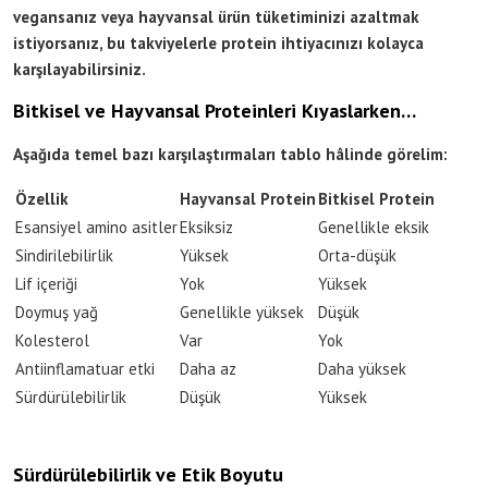
vegansanız veya hayvansal ürün tüketiminizi azaltmak
istiyorsanız, bu takviyelerle protein ihtiyacınızı kolayca
karşılayabilirsiniz.
Bitkisel ve Hayvansal Proteinleri Kıyaslarken…
Aşağıda temel bazı karşılaştırmaları tablo hâlinde görelim:
Özellik
Hayvansal Protein
Bitkisel Protein
Esansiyel amino asitler
Eksiksiz
Genellikle eksik
Sindirilebilirlik
Yüksek
Orta-düşük
Lif içeriği
Yok
Yüksek
Doymuş yağ
Genellikle yüksek
Düşük
Kolesterol
Var
Yok
Antiinflamatuar etki
Daha az
Daha yüksek
Sürdürülebilirlik
Düşük
Yüksek
Sürdürülebilirlik ve Etik Boyutu