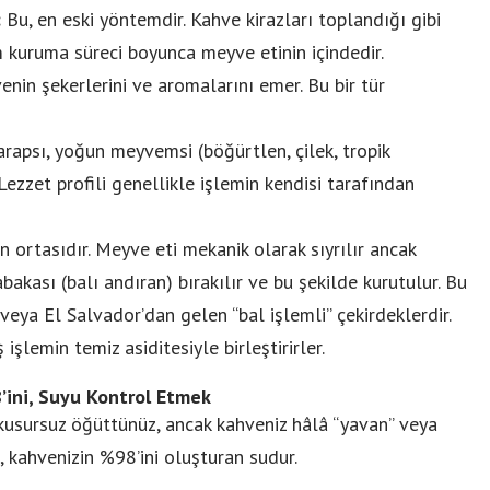
:
Bu, en eski yöntemdir. Kahve kirazları toplandığı gibi
m kuruma süreci boyunca meyve etinin içindedir.
nin şekerlerini ve aromalarını emer. Bu bir tür
arapsı, yoğun meyvemsi (böğürtlen, çilek, tropik
ezzet profili genellikle işlemin kendisi tarafından
in ortasıdır. Meyve eti mekanik olarak sıyrılır ancak
bakası (balı andıran) bırakılır ve bu şekilde kurutulur. Bu
veya El Salvador’dan gelen “bal işlemli” çekirdeklerdir.
işlemin temiz asiditesiyle birleştirirler.
’ini, Suyu Kontrol Etmek
 kusursuz öğüttünüz, ancak kahveniz hâlâ “yavan” veya
, kahvenizin %98’ini oluşturan sudur.