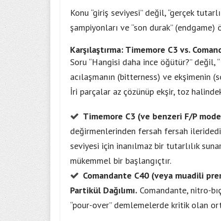
Konu “giriş seviyesi” değil, “gerçek tutar
şampiyonları ve “son durak” (endgame) ö
Karşılaştırma: Timemore C3 vs. Coman
Soru “Hangisi daha ince öğütür?” değil,
acılaşmanın (bitterness) ve ekşimenin (s
İri parçalar az çözünüp ekşir, toz halindek
Timemore C3 (ve benzeri F/P model
değirmenlerinden fersah fersah ileridedir
seviyesi için inanılmaz bir tutarlılık suna
mükemmel bir başlangıçtır.
Comandante C40 (veya muadili pre
Partikül Dağılımı.
Comandante, nitro-bıça
“pour-over” demlemelerde kritik olan orta-