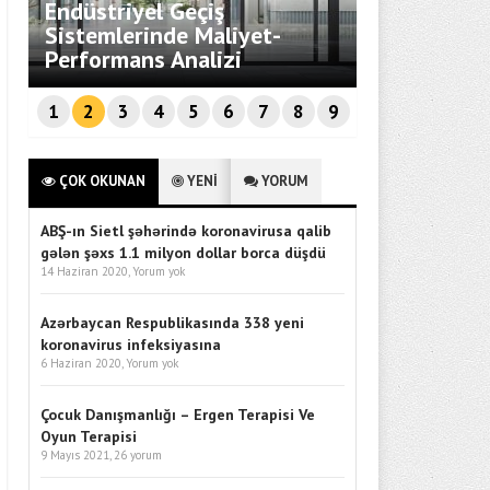
Endüstriyel Geçiş
Prodüksiyo
Sistemlerinde Maliyet-
Belirleyen 
Performans Analizi
ve Dinamik
1
2
3
4
5
6
7
8
9
ÇOK OKUNAN
YENİ
YORUM
ABŞ-ın Sietl şəhərində koronavirusa qalib
gələn şəxs 1.1 milyon dollar borca düşdü
14 Haziran 2020,
Yorum yok
Azərbaycan Respublikasında 338 yeni
koronavirus infeksiyasına
6 Haziran 2020,
Yorum yok
Çocuk Danışmanlığı – Ergen Terapisi Ve
Oyun Terapisi
9 Mayıs 2021,
26 yorum