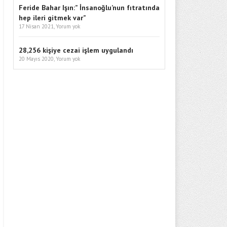
Feride Bahar Işın:” İnsanoğlu’nun fıtratında
hep ileri gitmek var”
17 Nisan 2021,
Yorum yok
28,256 kişiye cezai işlem uygulandı
20 Mayıs 2020,
Yorum yok