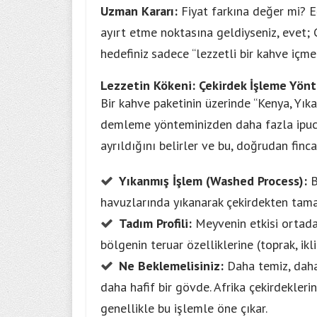
Uzman Kararı:
Fiyat farkına değer mi? Eğe
ayırt etme noktasına geldiyseniz, evet; C
hedefiniz sadece “lezzetli bir kahve içme
Lezzetin Kökeni: Çekirdek İşleme Yönt
Bir kahve paketinin üzerinde “Kenya, Yık
demleme yönteminizden daha fazla ipucu 
ayrıldığını belirler ve bu, doğrudan finca
Yıkanmış İşlem (Washed Process):
B
havuzlarında yıkanarak çekirdekten tama
Tadım Profili:
Meyvenin etkisi ortadan
bölgenin
teruar
özelliklerine (toprak, ikl
Ne Beklemelisiniz:
Daha temiz, daha 
daha hafif bir gövde. Afrika çekirdekleri
genellikle bu işlemle öne çıkar.