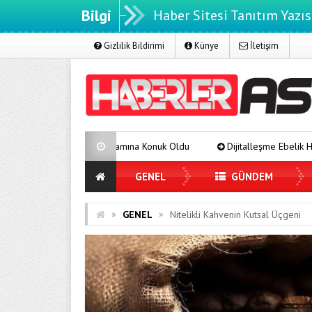
Bilgi
Haber Sitesi Tanıtım Yazıs
Gizlilik Bildirimi
Künye
İletişim
Programına Konuk Oldu
Dijitalleşme Ebelik Hizmetlerini Dönüştürüy
GENEL
GÜNDEM
»
»
GENEL
Nitelikli Kahvenin Kutsal Üçgeni