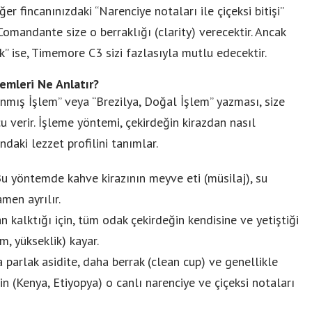
r fincanınızdaki “Narenciye notaları ile çiçeksi bitişi”
omandante size o berraklığı (clarity) verecektir. Ancak
k” ise, Timemore C3 sizi fazlasıyla mutlu edecektir.
emleri Ne Anlatır?
anmış İşlem” veya “Brezilya, Doğal İşlem” yazması, size
verir. İşleme yöntemi, çekirdeğin kirazdan nasıl
ndaki lezzet profilini tanımlar.
u yöntemde kahve kirazının meyve eti (müsilaj), su
men ayrılır.
 kalktığı için, tüm odak çekirdeğin kendisine ve yetiştiği
im, yükseklik) kayar.
parlak asidite, daha berrak (clean cup) ve genellikle
nin (Kenya, Etiyopya) o canlı narenciye ve çiçeksi notaları