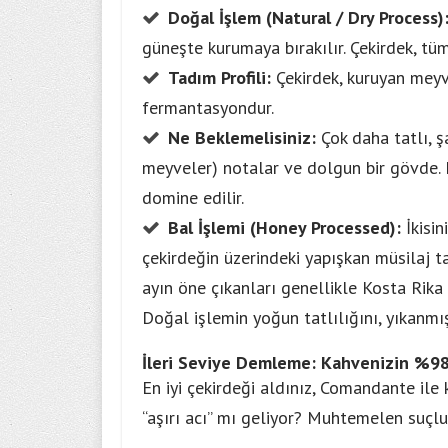
Doğal İşlem (Natural / Dry Process)
güneşte kurumaya bırakılır. Çekirdek, tü
Tadım Profili:
Çekirdek, kuruyan meyve
fermantasyondur.
Ne Beklemelisiniz:
Çok daha tatlı, ş
meyveler) notalar ve dolgun bir gövde. L
domine edilir.
Bal İşlemi (Honey Processed):
İkisin
çekirdeğin üzerindeki yapışkan müsilaj ta
ayın öne çıkanları genellikle Kosta Rika 
Doğal işlemin yoğun tatlılığını, yıkanmış 
İleri Seviye Demleme: Kahvenizin %98
En iyi çekirdeği aldınız, Comandante ile
“aşırı acı” mı geliyor? Muhtemelen suçlu