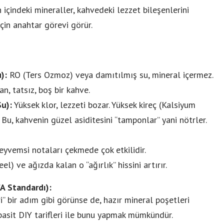
 içindeki mineraller, kahvedeki lezzet bileşenlerini
Bebekli Aileler İçin Tatil
için anahtar görevi görür.
luğun Yeni Yüzü
Rehberi
):
RO (Ters Ozmoz) veya damıtılmış su, mineral içermez.
n, tatsız, boş bir kahve.
u):
Yüksek klor, lezzeti bozar. Yüksek kireç (Kalsiyum
 Bu, kahvenin güzel asiditesini “tamponlar” yani nötrler.
eyvemsi notaları çekmede çok etkilidir.
) ve ağızda kalan o “ağırlık” hissini artırır.
CA Standardı):
” bir adım gibi görünse de, hazır mineral poşetleri
asit DIY tarifleri ile bunu yapmak mümkündür.