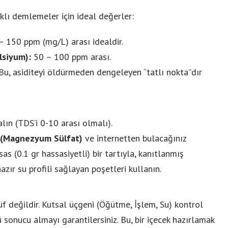
daklı demlemeler için ideal değerler:
 150 ppm (mg/L) arası idealdir.
lsiyum):
50 – 100 ppm arası.
u, asiditeyi öldürmeden dengeleyen “tatlı nokta”dır
alın (TDS’i 0-10 arası olmalı).
(Magnezyum Sülfat)
ve internetten bulacağınız
sas
(0.1 gr hassasiyetli) bir tartıyla, kanıtlanmış
azır su profili sağlayan poşetleri kullanın.
 değildir. Kutsal üçgeni (Öğütme, İşlem, Su) kontrol
 sonucu almayı garantilersiniz. Bu, bir içecek hazırlamak