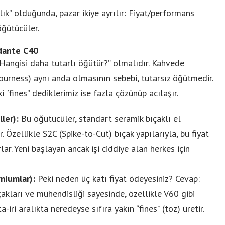
lılık” olduğunda, pazar ikiye ayrılır: Fiyat/performans
ğütücüler.
dante C40
 “Hangisi daha
tutarlı
öğütür?” olmalıdır. Kahvede
ourness) aynı anda olmasının sebebi, tutarsız öğütmedir.
i “fines” dediklerimiz ise fazla çözünüp acılaşır.
ler):
Bu öğütücüler, standart seramik bıçaklı el
. Özellikle S2C (Spike-to-Cut) bıçak yapılarıyla, bu fiyat
rlar. Yeni başlayan ancak işi ciddiye alan herkes için
miumlar):
Peki neden üç katı fiyat ödeyesiniz? Cevap:
kları ve mühendisliği sayesinde, özellikle V60 gibi
iri aralıkta neredeyse sıfıra yakın “fines” (toz) üretir.