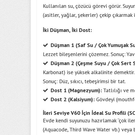
Kullanılan su, çözücü görevi görür. Suyun
(asitler, yağlar, şekerler) çekip çıkarmak 
Siber Casus
İki Düşman, İki Dost:
Düşman 1 (Saf Su / Çok Yumuşak Su
Lezzet bileşenlerini çözemez. Sonuç: Yava
Düşman 2 (Çeşme Suyu / Çok Sert S
Karbonat) ise yüksek alkalinite demektir.
Sonuç: Düz, sıkıcı, tebeşirimsi bir tat.
Dost 1 (Magnezyum):
Tatlılığı ve m
Dost 2 (Kalsiyum):
Gövdeyi (mouthfeel
İleri Seviye V60 İçin İdeal Su Profili (S
Evde kendi suyunuzu hazırlamak “çok ileri
(Aquacode, Third Wave Water vb.) veya b