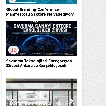
Global Branding Conference
Manifestosu Sektöre Ne Vadediyor?
10
Savunma Teknolojileri Entegrasyon
Zirvesi Ankara’da Gerçekleşecek!
Kurumsal İ
Döner Kapı Fiyatları ve
Yönetimi: 