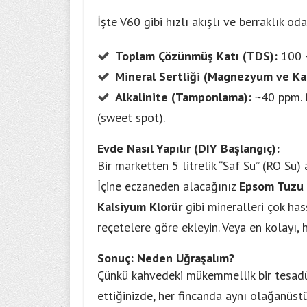
İşte V60 gibi hızlı akışlı ve berraklık o
Toplam Çözünmüş Katı (TDS):
100 –
Mineral Sertliği (Magnezyum ve Ka
Alkalinite (Tamponlama):
~40 ppm. B
(sweet spot).
Evde Nasıl Yapılır (DIY Başlangıç):
Bir marketten 5 litrelik “Saf Su” (RO Su) 
İçine eczaneden alacağınız
Epsom Tuzu 
Kalsiyum Klorür
gibi mineralleri
çok has
reçetelere göre ekleyin. Veya en kolayı, h
Sonuç: Neden Uğraşalım?
Çünkü kahvedeki mükemmellik bir tesadüf
ettiğinizde, her fincanda aynı olağanüstü