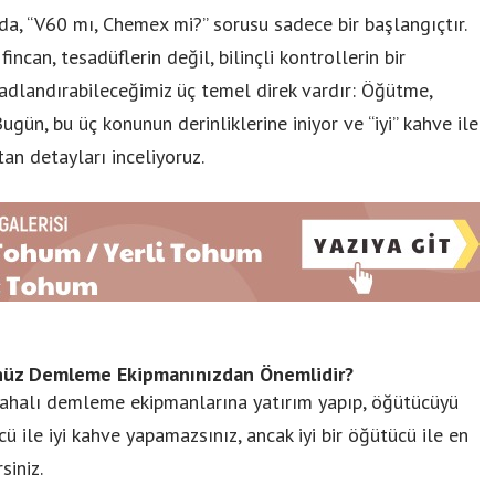
da, “V60 mı, Chemex mi?” sorusu sadece bir başlangıçtır.
incan, tesadüflerin değil, bilinçli kontrollerin bir
 adlandırabileceğimiz üç temel direk vardır: Öğütme,
gün, bu üç konunun derinliklerine iniyor ve “iyi” kahve ile
an detayları inceliyoruz.
nüz Demleme Ekipmanınızdan Önemlidir?
ahalı demleme ekipmanlarına yatırım yapıp, öğütücüyü
 ile iyi kahve yapamazsınız, ancak iyi bir öğütücü ile en
siniz.