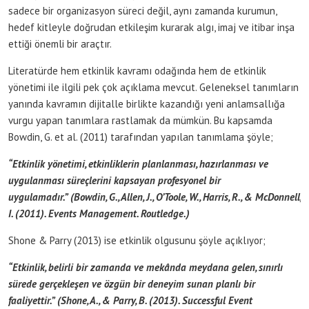
sadece bir organizasyon süreci değil, aynı zamanda kurumun,
hedef kitleyle doğrudan etkileşim kurarak algı, imaj ve itibar inşa
ettiği önemli bir araçtır.
Literatürde hem etkinlik kavramı odağında hem de etkinlik
yönetimi ile ilgili pek çok açıklama mevcut. Geleneksel tanımların
yanında kavramın dijitalle birlikte kazandığı yeni anlamsallığa
vurgu yapan tanımlara rastlamak da mümkün. Bu kapsamda
Bowdin, G. et al. (2011) tarafından yapılan tanımlama şöyle;
“Etkinlik yönetimi, etkinliklerin planlanması, hazırlanması ve
uygulanması süreçlerini kapsayan profesyonel bir
uygulamadır.” (Bowdin, G., Allen, J., O’Toole, W., Harris, R., & McDonnell,
I. (2011). Events Management. Routledge.)
Shone & Parry (2013) ise etkinlik olgusunu şöyle açıklıyor;
“Etkinlik, belirli bir zamanda ve mekânda meydana gelen, sınırlı
sürede gerçekleşen ve özgün bir deneyim sunan planlı bir
faaliyettir.” (Shone, A., & Parry, B. (2013). Successful Event