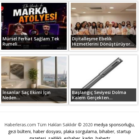
Mürsel Ferhat Sağlam Tek
Dijitalleşme Ebelik
Rumeli...
Hizmetlerini Dönüştürüyor...
İnsanlar Saç Ekimi İçin
Başlangıç Seviyesi Dolma
Neden...
Kalem Gerçekten...
Haberleras.com Tüm Hakları Saklıdır © 2020
medya sponsorluğu
,
gezi bülteni
,
haber dosyası
,
plaka sorgulama
,
bihaber
,
startup
gazetesi
,
sağlıklı
,
eshaber
,
kadın
,
habertr