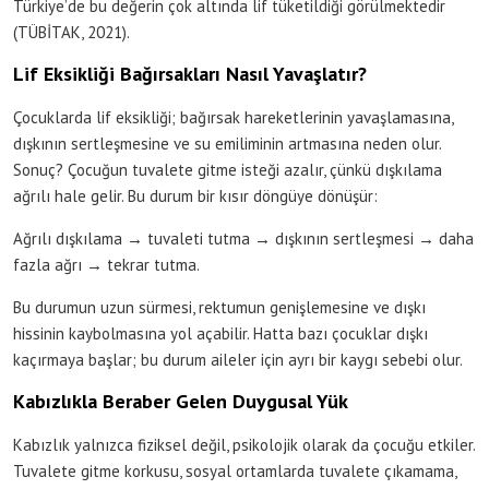
Türkiye’de bu değerin çok altında lif tüketildiği görülmektedir
(TÜBİTAK, 2021).
Lif Eksikliği Bağırsakları Nasıl Yavaşlatır?
Çocuklarda lif eksikliği; bağırsak hareketlerinin yavaşlamasına,
dışkının sertleşmesine ve su emiliminin artmasına neden olur.
Sonuç? Çocuğun tuvalete gitme isteği azalır, çünkü dışkılama
ağrılı hale gelir. Bu durum bir kısır döngüye dönüşür:
Ağrılı dışkılama → tuvaleti tutma → dışkının sertleşmesi → daha
fazla ağrı → tekrar tutma.
Bu durumun uzun sürmesi, rektumun genişlemesine ve dışkı
hissinin kaybolmasına yol açabilir. Hatta bazı çocuklar dışkı
kaçırmaya başlar; bu durum aileler için ayrı bir kaygı sebebi olur.
Kabızlıkla Beraber Gelen Duygusal Yük
Kabızlık yalnızca fiziksel değil, psikolojik olarak da çocuğu etkiler.
Tuvalete gitme korkusu, sosyal ortamlarda tuvalete çıkamama,