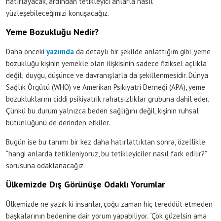
hatırlayacak, ardından tetikleyici anlarla nasıl
yüzleşebileceğimizi konuşacağız.
Yeme Bozukluğu Nedir?
Daha önceki
yazımda
da detaylı bir şekilde anlattığım gibi, yeme
bozukluğu kişinin yemekle olan ilişkisinin sadece fiziksel açlıkla
değil; duygu, düşünce ve davranışlarla da şekillenmesidir. Dünya
Sağlık Örgütü (WHO) ve Amerikan Psikiyatri Derneği (APA), yeme
bozukluklarını ciddi psikiyatrik rahatsızlıklar grubuna dahil eder.
Çünkü bu durum yalnızca beden sağlığını değil, kişinin ruhsal
bütünlüğünü de derinden etkiler.
Bugün ise bu tanımı bir kez daha hatırlattıktan sonra, özellikle
“hangi anlarda tetikleniyoruz, bu tetikleyiciler nasıl fark edilir?”
sorusuna odaklanacağız.
Ülkemizde Dış Görünüşe Odaklı Yorumlar
Ülkemizde ne yazık ki insanlar, çoğu zaman hiç tereddüt etmeden
başkalarının bedenine dair yorum yapabiliyor. “Çok güzelsin ama