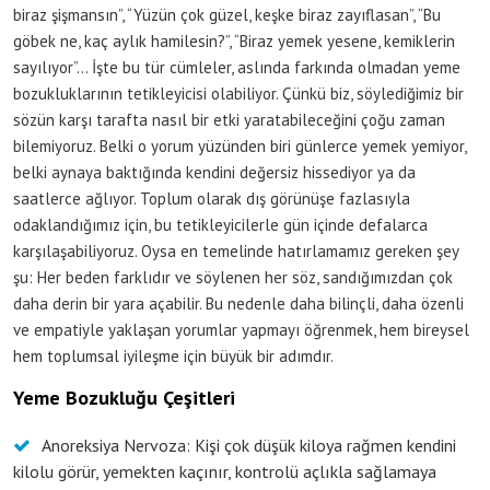
biraz şişmansın”, “Yüzün çok güzel, keşke biraz zayıflasan”, “Bu
göbek ne, kaç aylık hamilesin?”, “Biraz yemek yesene, kemiklerin
sayılıyor”… İşte bu tür cümleler, aslında farkında olmadan yeme
bozukluklarının tetikleyicisi olabiliyor. Çünkü biz, söylediğimiz bir
sözün karşı tarafta nasıl bir etki yaratabileceğini çoğu zaman
bilemiyoruz. Belki o yorum yüzünden biri günlerce yemek yemiyor,
belki aynaya baktığında kendini değersiz hissediyor ya da
saatlerce ağlıyor. Toplum olarak dış görünüşe fazlasıyla
odaklandığımız için, bu tetikleyicilerle gün içinde defalarca
karşılaşabiliyoruz. Oysa en temelinde hatırlamamız gereken şey
şu: Her beden farklıdır ve söylenen her söz, sandığımızdan çok
daha derin bir yara açabilir. Bu nedenle daha bilinçli, daha özenli
ve empatiyle yaklaşan yorumlar yapmayı öğrenmek, hem bireysel
hem toplumsal iyileşme için büyük bir adımdır.
Yeme Bozukluğu Çeşitleri
Anoreksiya Nervoza: Kişi çok düşük kiloya rağmen kendini
kilolu görür, yemekten kaçınır, kontrolü açlıkla sağlamaya