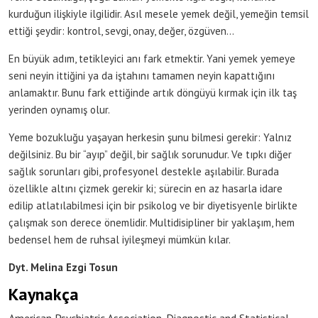
kurduğun ilişkiyle ilgilidir. Asıl mesele yemek değil, yemeğin temsil
ettiği şeydir: kontrol, sevgi, onay, değer, özgüven…
En büyük adım, tetikleyici anı fark etmektir. Yani yemek yemeye
seni neyin ittiğini ya da iştahını tamamen neyin kapattığını
anlamaktır. Bunu fark ettiğinde artık döngüyü kırmak için ilk taş
yerinden oynamış olur.
Yeme bozukluğu yaşayan herkesin şunu bilmesi gerekir: Yalnız
değilsiniz. Bu bir “ayıp” değil, bir sağlık sorunudur. Ve tıpkı diğer
sağlık sorunları gibi, profesyonel destekle aşılabilir. Burada
özellikle altını çizmek gerekir ki; sürecin en az hasarla idare
edilip atlatılabilmesi için bir psikolog ve bir diyetisyenle birlikte
çalışmak son derece önemlidir. Multidisipliner bir yaklaşım, hem
bedensel hem de ruhsal iyileşmeyi mümkün kılar.
Dyt. Melina Ezgi Tosun
Kaynakça
American Psychiatric Association. Diagnostic and Statistical