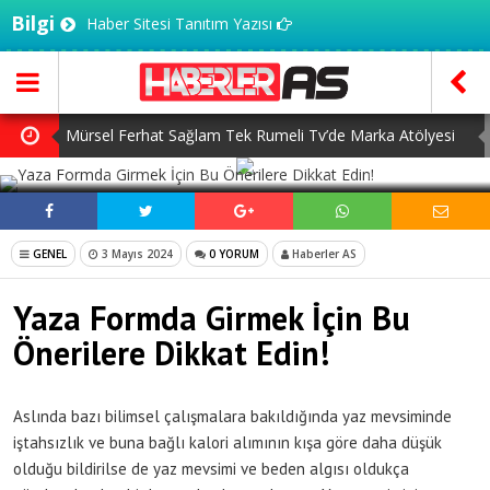
Bilgi
Haber Sitesi Tanıtım Yazısı
Mürsel Ferhat Sağlam Tek Rumeli Tv’de Marka Atölyesi
SOSYAL MEDYADA PAYLAŞ
Programına Konuk Oldu
Dijitalleşme Ebelik Hizmetlerini Dönüştürüyor
İnsanlar Saç Ekimi İçin Neden Türkiye’ye Geliyor?
GENEL
3 Mayıs 2024
0 YORUM
Haberler AS
Başlangıç Seviyesi Dolma Kalem Gerçekten Fark Yaratır
Yaza Formda Girmek İçin Bu
mı?
7 Ağustos Haftasında Vizyona Girecek Filmler
Önerilere Dikkat Edin!
Aslında bazı bilimsel çalışmalara bakıldığında yaz mevsiminde
iştahsızlık ve buna bağlı kalori alımının kışa göre daha düşük
olduğu bildirilse de yaz mevsimi ve beden algısı oldukça