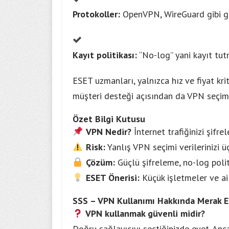
Protokoller:
OpenVPN, WireGuard gibi güv
Kayıt politikası:
“No-log” yani kayıt tutm
ESET uzmanları, yalnızca hız ve fiyat kri
müşteri desteği açısından da VPN seçimin
Özet Bilgi Kutusu
VPN Nedir?
İnternet trafiğinizi şifre
Risk:
Yanlış VPN seçimi verilerinizi üç
Çözüm:
Güçlü şifreleme, no-log politi
ESET Önerisi:
Küçük işletmeler ve ail
SSS – VPN Kullanımı Hakkında Merak E
VPN kullanmak güvenli midir?
Doğru sağlayıcıyı seçtiğinizde evet. Anca