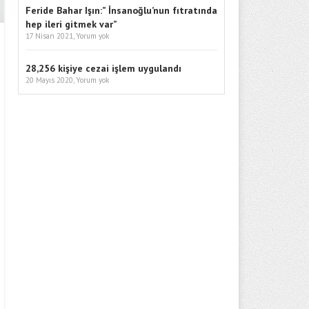
Feride Bahar Işın:” İnsanoğlu’nun fıtratında
hep ileri gitmek var”
17 Nisan 2021,
Yorum yok
28,256 kişiye cezai işlem uygulandı
20 Mayıs 2020,
Yorum yok