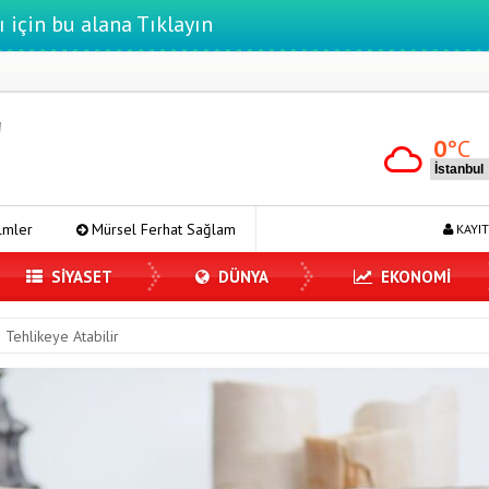
ı için bu alana Tıklayın
0
°C
rhat Sağlam Tek Rumeli Tv’de Marka Atölyesi Programına Konuk Oldu
KAYIT
SİYASET
DÜNYA
EKONOMİ
i Tehlikeye Atabilir