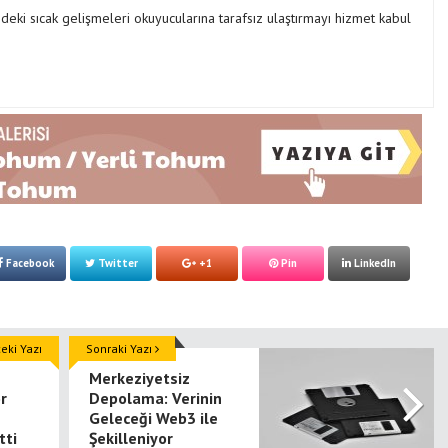
ki sıcak gelişmeleri okuyucularına tarafsız ulaştırmayı hizmet kabul
Manevi Yolculukta Yeni
Dönem
Facebook
Twitter
+1
Pin
LinkedIn
ki Yazı
Sonraki Yazı
Merkeziyetsiz
r
Depolama: Verinin
Geleceği Web3 ile
tti
Şekilleniyor