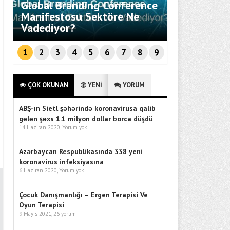
Global Branding Conference
Savunma Te
Manifestosu Sektöre Ne
Entegrasyo
Vadediyor?
Ankara’da 
1
2
3
4
5
6
7
8
9
ÇOK OKUNAN
YENİ
YORUM
ABŞ-ın Sietl şəhərində koronavirusa qalib
gələn şəxs 1.1 milyon dollar borca düşdü
14 Haziran 2020,
Yorum yok
Azərbaycan Respublikasında 338 yeni
koronavirus infeksiyasına
6 Haziran 2020,
Yorum yok
Çocuk Danışmanlığı – Ergen Terapisi Ve
Oyun Terapisi
9 Mayıs 2021,
26 yorum