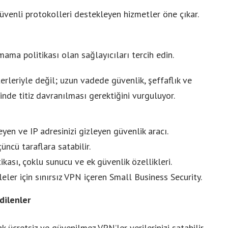
enli protokolleri destekleyen hizmetler öne çıkar.
ama politikası olan sağlayıcıları tercih edin.
terleriyle değil; uzun vadede güvenlik, şeffaflık ve
de titiz davranılması gerektiğini vurguluyor.
leyen ve IP adresinizi gizleyen güvenlik aracı.
üncü taraflara satabilir.
kası, çoklu sunucu ve ek güvenlik özellikleri.
eler için sınırsız VPN içeren Small Business Security.
dilenler
k ücretsiz ve güvenilmez VPN’ler verilerinizi satabilir.