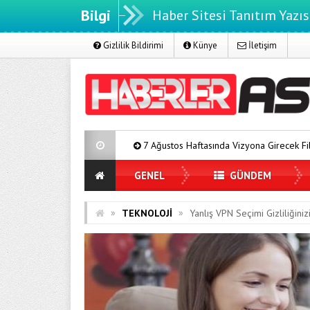
Bilgi
Haber Sitesi Tanıtım Yazıs
Gizlilik Bildirimi
Künye
İletişim
7 Ağustos Haftasında Vizyona Girecek Filmler
Mürsel Fe
GENEL
GÜNDEM
»
»
TEKNOLOJİ
Yanlış VPN Seçimi Gizliliğiniz