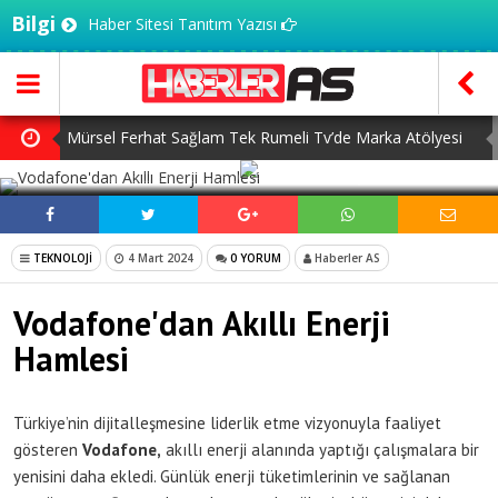
Bilgi
Haber Sitesi Tanıtım Yazısı
Mürsel Ferhat Sağlam Tek Rumeli Tv’de Marka Atölyesi
SOSYAL MEDYADA PAYLAŞ
Programına Konuk Oldu
Dijitalleşme Ebelik Hizmetlerini Dönüştürüyor
İnsanlar Saç Ekimi İçin Neden Türkiye’ye Geliyor?
TEKNOLOJİ
4 Mart 2024
0 YORUM
Haberler AS
Başlangıç Seviyesi Dolma Kalem Gerçekten Fark Yaratır
Vodafone'dan Akıllı Enerji
mı?
7 Ağustos Haftasında Vizyona Girecek Filmler
Hamlesi
Türkiye’nin dijitalleşmesine liderlik etme vizyonuyla faaliyet
gösteren
Vodafone,
akıllı enerji alanında yaptığı çalışmalara bir
yenisini daha ekledi. Günlük enerji tüketimlerinin ve sağlanan