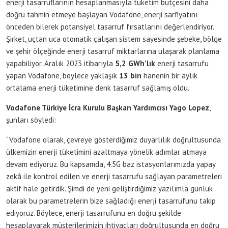
enerji tasarruflarının hesaplanmasıyla tüketim bütçesini daha
doğru tahmin etmeye başlayan Vodafone, enerji sarfiyatını
önceden bilerek potansiyel tasarruf fırsatlarını değerlendiriyor.
Şirket, uçtan uca otomatik çalışan sistem sayesinde şebeke, bölge
ve şehir ölçeğinde enerji tasarruf miktarlarına ulaşarak planlama
yapabiliyor. Aralık 2023 itibarıyla
5,2 GWh’lık
enerji tasarrufu
yapan Vodafone, böylece yaklaşık
13 bin
hanenin bir aylık
ortalama enerji tüketimine denk tasarruf sağlamış oldu.
Vodafone Türkiye İcra Kurulu Başkan Yardımcısı Yago Lopez
,
şunları söyledi:
“Vodafone olarak, çevreye gösterdiğimiz duyarlılık doğrultusunda
ülkemizin enerji tüketimini azaltmaya yönelik adımlar atmaya
devam ediyoruz. Bu kapsamda, 4.5G baz istasyonlarımızda yapay
zekâ ile kontrol edilen ve enerji tasarrufu sağlayan parametreleri
aktif hale getirdik. Şimdi de yeni geliştirdiğimiz yazılımla günlük
olarak bu parametrelerin bize sağladığı enerji tasarrufunu takip
ediyoruz. Böylece, enerji tasarrufunu en doğru şekilde
hesaplayarak müşterilerimizin ihtiyaçları doğrultusunda en doğru