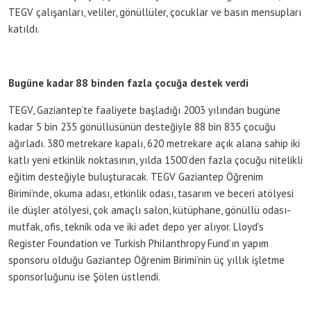
TEGV çalışanları, veliler, gönüllüler, çocuklar ve basın mensupları
katıldı.
Bugüne kadar 88 binden fazla çocuğa destek verdi
TEGV, Gaziantep’te faaliyete başladığı 2003 yılından bugüne
kadar 5 bin 235 gönüllüsünün desteğiyle 88 bin 835 çocuğu
ağırladı. 380 metrekare kapalı, 620 metrekare açık alana sahip iki
katlı yeni etkinlik noktasının, yılda 1500’den fazla çocuğu nitelikli
eğitim desteğiyle buluşturacak. TEGV Gaziantep Öğrenim
Birimi’nde, okuma adası, etkinlik odası, tasarım ve beceri atölyesi
ile düşler atölyesi, çok amaçlı salon, kütüphane, gönüllü odası-
mutfak, ofis, teknik oda ve iki adet depo yer alıyor. Lloyd’s
Register Foundation ve Turkish Philanthropy Fund’ın yapım
sponsoru olduğu Gaziantep Öğrenim Birimi’nin üç yıllık işletme
sponsorluğunu ise Şölen üstlendi.