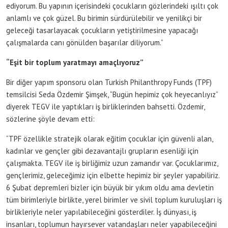
ediyorum. Bu yapının içerisindeki çocukların gözlerindeki ışıltı çok
anlamlı ve çok güzel. Bu birimin sürdürülebilir ve yenilikçi bir
geleceği tasarlayacak çocukların yetiştirilmesine yapacağı
çalışmalarda canı gönülden başarılar diliyorum.”
“Eşit bir toplum yaratmayı amaçlıyoruz”
Bir diğer yapım sponsoru olan
Turkish Philanthropy Funds (TPF)
temsilcisi Seda Özdemir Şimşek, “Bugün hepimiz çok heyecanlıyız”
diyerek TEGV ile yaptıkları iş birliklerinden bahsetti. Özdemir,
sözlerine şöyle devam etti:
“TPF özellikle stratejik olarak eğitim çocuklar için güvenli alan,
kadınlar ve gençler gibi dezavantajlı grupların esenliği için
çalışmakta. TEGV ile iş birliğimiz uzun zamandır var. Çocuklarımız,
gençlerimiz, geleceğimiz için elbette hepimiz bir şeyler yapabiliriz.
6 Şubat depremleri bizler için büyük bir yıkım oldu ama devletin
tüm birimleriyle birlikte, yerel birimler ve sivil toplum kuruluşları iş
birlikleriyle neler yapılabileceğini gösterdiler. İş dünyası, iş
insanları, toplumun hayırsever vatandaşları neler yapabileceğini