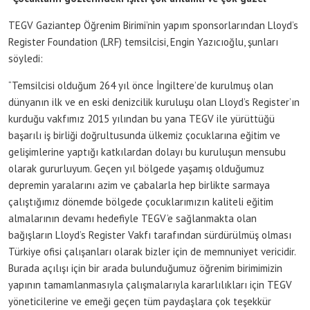
TEGV Gaziantep Öğrenim Birimi’nin yapım sponsorlarından
Lloyd’s
Register Foundation (LRF) temsilcisi, Engin Yazıcıoğlu, şunları
söyledi:
“Temsilcisi olduğum 264 yıl önce İngiltere’de kurulmuş olan
dünyanın ilk ve en eski denizcilik kuruluşu olan Lloyd’s Register’ın
kurduğu vakfımız 2015 yılından bu yana TEGV ile yürüttüğü
başarılı iş birliği doğrultusunda ülkemiz çocuklarına eğitim ve
gelişimlerine yaptığı katkılardan dolayı bu kuruluşun mensubu
olarak gururluyum. Geçen yıl bölgede yaşamış olduğumuz
depremin yaralarını azim ve çabalarla hep birlikte sarmaya
çalıştığımız dönemde bölgede çocuklarımızın kaliteli eğitim
almalarının devamı hedefiyle TEGV’e sağlanmakta olan
bağışların Lloyd’s Register Vakfı tarafından sürdürülmüş olması
Türkiye ofisi çalışanları olarak bizler için de memnuniyet vericidir.
Burada açılışı için bir arada bulunduğumuz öğrenim birimimizin
yapının tamamlanmasıyla çalışmalarıyla kararlılıkları için TEGV
yöneticilerine ve emeği geçen tüm paydaşlara çok teşekkür