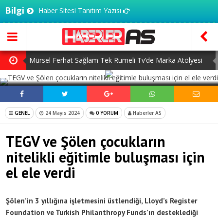
Bilgi
Haber Sitesi Tanıtım Yazısı
Mürsel Ferhat Sağlam Tek Rumeli Tv’de Marka Atölyesi
SOSYAL MEDYADA PAYLAŞ
Programına Konuk Oldu
Dijitalleşme Ebelik Hizmetlerini Dönüştürüyor
İnsanlar Saç Ekimi İçin Neden Türkiye’ye Geliyor?
GENEL
24 Mayıs 2024
0 YORUM
Haberler AS
Başlangıç Seviyesi Dolma Kalem Gerçekten Fark Yaratır
TEGV ve Şölen çocukların
mı?
7 Ağustos Haftasında Vizyona Girecek Filmler
nitelikli eğitimle buluşması için
el ele verdi
Şölen’in 3 yıllığına işletmesini üstlendiği, Lloyd’s Register
Foundation ve Turkish Philanthropy Funds’ın desteklediği