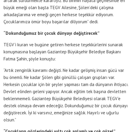
artarak sürdürmekte kararlıyız. Bu birimin hayata geçmesinde en
büyük emeği olan başta TEGV Ailesine, Şölen’deki çalışma
arkadaşlarıma ve emeği geçen herkese teşekkür ediyorum.
Çocuklarımıza ömür boyu başarılar diliyorum” dedi.
“Dokunduğumuz bir çocuk dünyayı değiştirecek”
TEGV’i kuran ve bugüne getiren herkese teşekkürlerini sunarak
konuşmasına başlayan Gaziantep Büyükşehir Belediye Başkanı
Fatma Şahin, şöyle konuştu:
“Artık zenginlik kavramı değişti. Ne kadar gelişmiş insan gücü var
bu önemli. Ne kadar Şölen gibi gönüllü çalışan grupları var.
Herkesin çocuklar için bir şeyler yapması tam da dünyanın ihtiyacı.
Devlet elinden geleni yapıyor. Ancak eğitim tek başına devletten
beklenmemeli. Gaziantep Büyükşehir Belediyesi olarak TEGV’e
destek olmaya devam edeceğiz. Dokunduğumuz bir çocuk dünyayı
değiştirecek. İyi ki varsınız, emeğinize sağlık. Hayırlı ve uğurlu
olsun.”
“Çocukların gözlerindeki ışıltı çok anlamlı ve çok güzel”