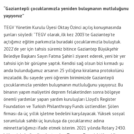
“Gaziantepli çocuklarımızla yeniden buluşmanın mutluluğunu
yaşıyoruz”
TEGV Yönetim Kurulu Üyesi Oktay Özinci açılış konuşmasında
şunları söyledi: “TEGV olarak, ilk kez 2003’te Gaziantep’te
açtığımız eğitim parkımızla buradaki çocuklarımızla buluştuk.
2022’de yer için tahsis süremiz bitince Gaziantep Büyükşehir
Belediye Başkanı Sayın Fatma Şahin’i ziyaret ederek, yeni bir yer
tahsisi için bir görüşme yaptık. Kendisi sağ olsun bizi kırmadı şu
anda bulunduğumuz arsanın 25 yıllığına kiralama protokolünü
imzaladık. Bu sayede yeni öğrenim birimimizde Gaziantepli
çocuklarımızla yeniden buluşmanın mutluluğunu yaşıyoruz. Bu
binanın yapım maliyetini deprem felaketinden sonra bölgeye
önemli yardımlar yapan yardım kuruluşları Lloyd’s Register
Foundation ve Turkish Philanthropy Funds üstlendiler. Şölen
firması da üç yıllık işletme bedelini karşılayacak. Yüksek sosyal
sorumluluk sahibi üç kuruluşa da çocuklarımız adına
minnettarlığımızı ifade etmek isterim. 2021 yılında Rotary 2430.