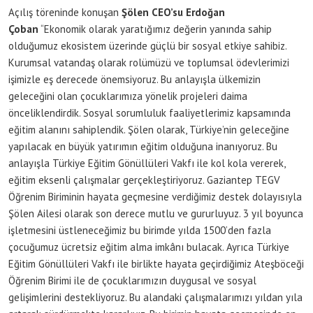
Açılış töreninde konuşan
Şölen CEO’su Erdoğan
Çoban
“Ekonomik olarak yaratığımız değerin yanında sahip
olduğumuz ekosistem üzerinde güçlü bir sosyal etkiye sahibiz.
Kurumsal vatandaş olarak rolümüzü ve toplumsal ödevlerimizi
işimizle eş derecede önemsiyoruz. Bu anlayışla ülkemizin
geleceğini olan çocuklarımıza yönelik projeleri daima
önceliklendirdik. Sosyal sorumluluk faaliyetlerimiz kapsamında
eğitim alanını sahiplendik. Şölen olarak, Türkiye’nin geleceğine
yapılacak en büyük yatırımın eğitim olduğuna inanıyoruz. Bu
anlayışla Türkiye Eğitim Gönüllüleri Vakfı ile kol kola vererek,
eğitim eksenli çalışmalar gerçekleştiriyoruz. Gaziantep TEGV
Öğrenim Biriminin hayata geçmesine verdiğimiz destek dolayısıyla
Şölen Ailesi olarak son derece mutlu ve gururluyuz. 3 yıl boyunca
işletmesini üstleneceğimiz bu birimde yılda 1500’den fazla
çocuğumuz ücretsiz eğitim alma imkânı bulacak. Ayrıca Türkiye
Eğitim Gönüllüleri Vakfı ile birlikte hayata geçirdiğimiz Ateşböceği
Öğrenim Birimi ile de çocuklarımızın duygusal ve sosyal
gelişimlerini destekliyoruz. Bu alandaki çalışmalarımızı yıldan yıla