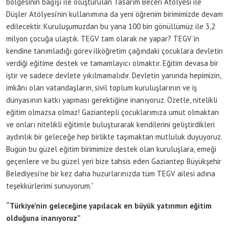
bölgesinin bağışı ile oluşturulan Tasarım Beceri Atölyesi ile
Düşler Atölyesi’nin kullanımına da yeni öğrenim birimimizde devam
edilecektir. Kuruluşumuzdan bu yana 100 bin gönüllümüz ile 3,2
milyon çocuğa ulaştık. TEGV tam olarak ne yapar? TEGV’in
kendine tanımladığı görev ilköğretim çağındaki çocuklara devletin
verdiği eğitime destek ve tamamlayıcı olmaktır. Eğitim devasa bir
iştir ve sadece devlete yıkılmamalıdır. Devletin yanında hepimizin,
imkânı olan vatandaşların, sivil toplum kuruluşlarının ve iş
dünyasının katkı yapması gerektiğine inanıyoruz. Özetle, nitelikli
eğitim olmazsa olmaz! Gaziantepli çocuklarımıza umut olmaktan
ve onları nitelikli eğitimle buluşturarak kendilerini geliştirdikleri
aydınlık bir geleceğe hep birlikte taşımaktan mutluluk duyuyoruz.
Bugün bu güzel eğitim birimimize destek olan kuruluşlara, emeği
geçenlere ve bu güzel yeri bize tahsis eden Gaziantep Büyükşehir
Belediyesi’ne bir kez daha huzurlarınızda tüm TEGV ailesi adına
teşekkürlerimi sunuyorum.”
“Türkiye’nin geleceğine yapılacak en büyük yatırımın eğitim
olduğuna inanıyoruz”