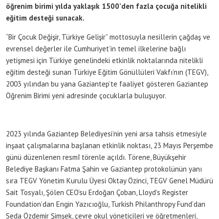
öğrenim birimi yılda yaklaşık 1500’den fazla çocuğa nitelikli
eğitim desteği sunacak.
“Bir Çocuk Değişir, Türkiye Gelişir” mottosuyla nesillerin çağdaş ve
evrensel değerler ile Cumhuriyet’in temel ilkelerine bağlı
yetişmesi için Türkiye genelindeki etkinlik noktalarında nitelikli
eğitim desteği sunan Türkiye Eğitim Gönüllüleri Vakfı’nın (TEGV),
2003 yılından bu yana Gaziantep’te faaliyet gösteren Gaziantep
Öğrenim Birimi yeni adresinde çocuklarla buluşuyor.
2023 yılında Gaziantep Belediyesi’nin yeni arsa tahsis etmesiyle
inşaat çalışmalarına başlanan etkinlik noktası, 23 Mayıs Perşembe
günü düzenlenen resmî törenle açıldı. Törene, Büyükşehir
Belediye Başkanı Fatma Şahin ve Gaziantep protokolünün yanı
sıra TEGV Yönetim Kurulu Üyesi Oktay Özinci, TEGV Genel Müdürü
Sait Tosyalı, Şölen CEO’su Erdoğan Çoban, Lloyd’s Register
Foundation’dan Engin Yazıcıoğlu, Turkish Philanthropy Fund’dan
Seda Özdemir Şimşek, çevre okul yöneticileri ve öğretmenleri,