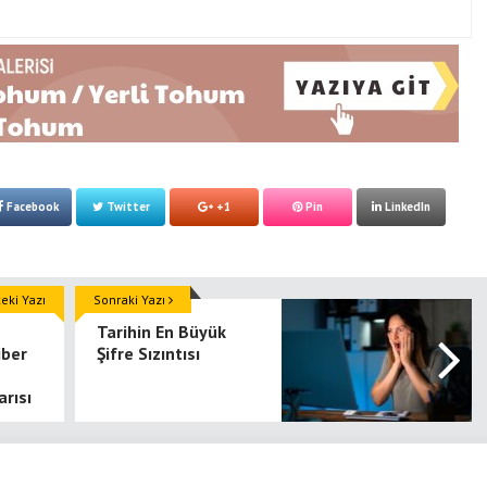
Facebook
Twitter
+1
Pin
LinkedIn
ki Yazı
Sonraki Yazı
Tarihin En Büyük
iber
Şifre Sızıntısı
rısı