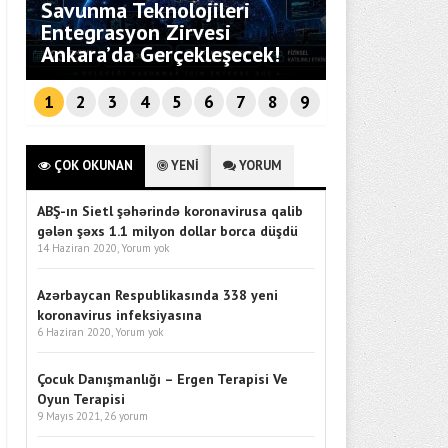
Savunma Teknolojileri
i
Entegrasyon Zirvesi
Bebekli Aile
Ankara’da Gerçekleşecek!
Rehberi
1
2
3
4
5
6
7
8
9
ÇOK OKUNAN
YENİ
YORUM
ABŞ-ın Sietl şəhərində koronavirusa qalib
gələn şəxs 1.1 milyon dollar borca düşdü
14 Haziran 2020,
Yorum yok
Azərbaycan Respublikasında 338 yeni
koronavirus infeksiyasına
6 Haziran 2020,
Yorum yok
Çocuk Danışmanlığı – Ergen Terapisi Ve
Oyun Terapisi
9 Mayıs 2021,
26 yorum