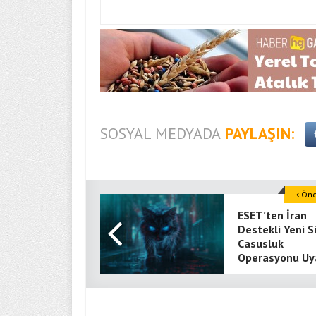
SOSYAL MEDYADA
PAYLAŞIN:
Önce
ESET’ten İran
Destekli Yeni S
Casusluk
Operasyonu Uya