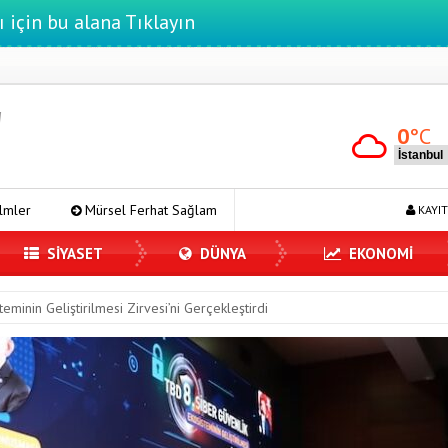
ı için bu alana Tıklayın
0
°C
erhat Sağlam Tek Rumeli Tv’de Marka Atölyesi Programına Konuk Oldu
KAYIT
SİYASET
DÜNYA
EKONOMİ
eminin Geliştirilmesi Zirvesi’ni Gerçekleştirdi