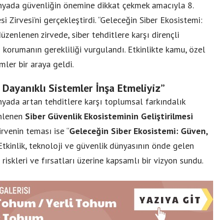
dünyada güvenliğin önemine dikkat çekmek amacıyla 8.
i Zirvesi’ni gerçekleştirdi. “Geleceğin Siber Ekosistemi:
zenlenen zirvede, siber tehditlere karşı dirençli
 korumanın gerekliliği vurgulandı. Etkinlikte kamu, özel
mler bir araya geldi.
n Dayanıklı Sistemler İnşa Etmeliyiz”
ünyada artan tehditlere karşı toplumsal farkındalık
enlenen
Siber Güvenlik Ekosisteminin Geliştirilmesi
irvenin teması ise “
Geleceğin Siber Ekosistemi: Güven,
. Etkinlik, teknoloji ve güvenlik dünyasının önde gelen
n riskleri ve fırsatları üzerine kapsamlı bir vizyon sundu.