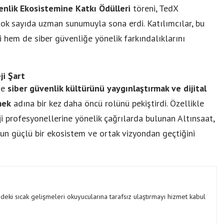
Türkiye’nin Batarya
enlik Ekosistemine Katkı Ödülleri
töreni, TedX
Teknolojisinde Yerli Üretim
ok sayıda uzman sunumuyla sona erdi. Katılımcılar, bu
Güçlendiriyor
di hem de siber güvenliğe yönelik farkındalıklarını
ji Şart
de
siber güvenlik kültürünü yaygınlaştırmak ve dijital
mek
adına bir kez daha öncü rolünü pekiştirdi. Özellikle
oji profesyonellerine yönelik çağrılarda bulunan Altınsaat,
nun güçlü bir ekosistem ve ortak vizyondan geçtiğini
ki sıcak gelişmeleri okuyucularına tarafsız ulaştırmayı hizmet kabul