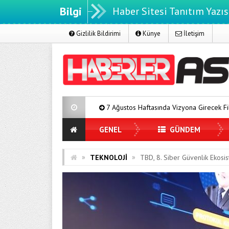
Bilgi
Haber Sitesi Tanıtım Yazıs
Gizlilik Bildirimi
Künye
İletişim
7 Ağustos Haftasında Vizyona Girecek Filmler
Mürsel F
GENEL
GÜNDEM
»
»
TEKNOLOJİ
TBD, 8. Siber Güvenlik Ekosist