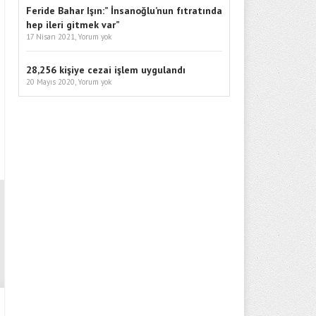
Feride Bahar Işın:” İnsanoğlu’nun fıtratında
hep ileri gitmek var”
17 Nisan 2021,
Yorum yok
28,256 kişiye cezai işlem uygulandı
20 Mayıs 2020,
Yorum yok