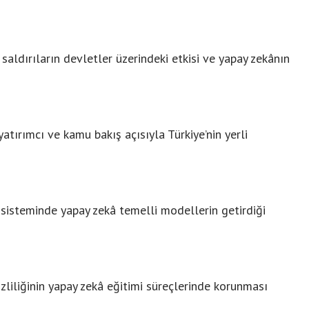
 saldırıların devletler üzerindeki etkisi ve yapay zekânın
yatırımcı ve kamu bakış açısıyla Türkiye’nin yerli
sisteminde yapay zekâ temelli modellerin getirdiği
Birikim Pilleri, 20 Yılı Aşkın
izliliğinin yapay zekâ eğitimi süreçlerinde korunması
Mühendislik Birikimiyle