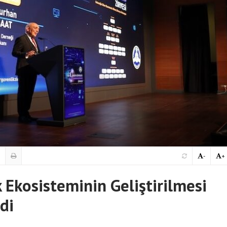
-
+
k Ekosisteminin Geliştirilmesi
rdi