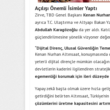
Açılışı Önemli İsimler Yaptı
Zirve, TBD Genel Başkanı
Kenan Nurhan
ayrıca T.C. Ulaştırma ve Altyapı Bakan 
Abdullah Karagözoğlu
da yer aldı. Katıl
güçlendirilmesine yönelik vizyoner değe
“Dijital Direnç, Ulusal Güvenliğin Teme
Kenan Nurhan Altınsaat, konuşmasında di
yeterli dijital dirençle mümkün olacağını 
devletlerin kaderini ilgilendiren stratej
egemenliği korumak için ileri düzeyde 
Yapay zekâ başta olmak üzere hızla geliş
getirdiğini belirten Altınsaat, Türkiye’ni
çözümlerini üretme kapasitesini artır