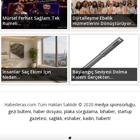
Mürsel Ferhat Sağlam Tek
Dijitalleşme Ebelik
Rumeli...
Hizmetlerini Dönüştürüyor...
İnsanlar Saç Ekimi İçin
Başlangıç Seviyesi Dolma
Neden...
Kalem Gerçekten...
Haberleras.com Tüm Hakları Saklıdır © 2020
medya sponsorluğu
,
gezi bülteni
,
haber dosyası
,
plaka sorgulama
,
bihaber
,
startup
gazetesi
,
sağlıklı
,
eshaber
,
kadın
,
habertr