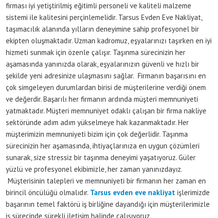
firması iyi yetiştirilmiş eğitimli personeli ve kaliteli malzeme
sistemi ile kalitesini perçinlemelidir. Tarsus Evden Eve Nakliyat,
taşımacılık alanında yılların deneyimine sahip profesyonel bir
ekipten oluşmaktadır. Uzman kadromuz, eşyalarınızı taşırken en iyi
hizmeti sunmak için özenle çalışır. Taşınma sürecinizin her
aşamasında yanınızda olarak, eşyalarınızın güvenli ve hızlı bir
şekilde yeni adresinize ulaşmasını sağlar. Firmanın başarısını en
çok simgeleyen durumlardan birisi de müşterilerine verdiği önem
ve değerdir. Başarılı her firmanın ardında müşteri memnuniyeti
yatmaktadır. Müşteri memnuniyet odaklı çalışan bir firma nakliye
sektöründe adım adım yükselmeye hak kazanmaktadır. Her
müşterimizin memnuniyeti bizim için çok değerlidir. Taşınma
sürecinizin her aşamasında, ihtiyaçlarınıza en uygun çözümleri
sunarak, size stressiz bir taşınma deneyimi yaşatıyoruz. Güler
yüzlü ve profesyonel ekibimizle, her zaman yanınızdayız.
Müşterisinin talepleri ve memnuniyeti bir firmanın her zaman en
birincil öncülüğü olmalıdır.
Tarsus evden eve nakliyat
işlerimizde
başarının temel faktörü iş birliğine dayandığı için müşterilerimizle
iş sürecinde sürekli iletişim halinde çalışıyoruz.