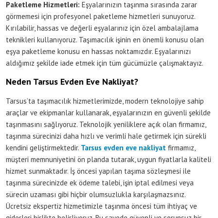
Paketleme Hizmetleri:
Eşyalarınızın taşınma sırasında zarar
görmemesi için profesyonel paketleme hizmetleri sunuyoruz.
Kırılabilir, hassas ve değerli eşyalarınız için özel ambalajlama
teknikleri kullanıyoruz. Taşımacılık işinin en önemli konusu olan
eşya paketleme konusu en hassas noktamızdır. Eşyalarınızı
aldığımız şekilde iade etmek için tüm gücümüzle çalışmaktayız.
Neden Tarsus Evden Eve Nakliyat?
Tarsus’ta taşımacılık hizmetlerimizde, modern teknolojiye sahip
araçlar ve ekipmanlar kullanarak, eşyalarınızın en güvenli şekilde
taşınmasını sağlıyoruz. Teknolojik yeniliklere açık olan firmamız,
taşınma sürecinizi daha hızlı ve verimli hale getirmek için sürekli
kendini geliştirmektedir.
Tarsus evden eve nakliyat
firmamız,
müşteri memnuniyetini ön planda tutarak, uygun fiyatlarla kaliteli
hizmet sunmaktadır. İş öncesi yapılan taşıma sözleşmesi ile
taşınma sürecinizde ek ödeme talebi, işin iptal edilmesi veya
sürecin uzaması gibi hiçbir olumsuzlukla karşılaşmazsınız.
Ücretsiz ekspertiz hizmetimizle taşınma öncesi tüm ihtiyaç ve
giderleri birlikte belirliyoruz. Bu sayede güvenli ve sorunsuz bir