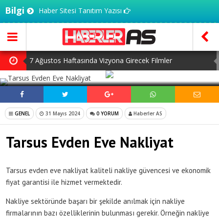
Bilgi
Haber Sitesi Tanıtım Yazısı
7 Ağustos Haftasında Vizyona Girecek Filmler
SOSYAL MEDYADA PAYLAŞ
Mürsel Ferhat Sağlam Tek Rumeli Tv’de Marka Atölyesi
Programına Konuk Oldu
Dijitalleşme Ebelik Hizmetlerini Dönüştürüyor
GENEL
31 Mayıs 2024
0 YORUM
Haberler AS
İnsanlar Saç Ekimi İçin Neden Türkiye’ye Geliyor?
Tarsus Evden Eve Nakliyat
Kilo Vermek mi, Yağ Vermek mi? Aynı Şey Sanıyoruz Ama
Değil!
Tarsus evden eve nakliyat kaliteli nakliye güvencesi ve ekonomik
fiyat garantisi ile hizmet vermektedir.
Nakliye sektöründe başarı bir şekilde anılmak için nakliye
firmalarının bazı özelliklerinin bulunması gerekir. Örneğin nakliye