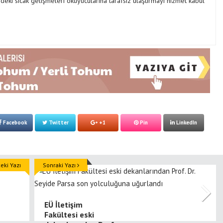
ki sıcak gelişmeleri okuyucularına tarafsız ulaştırmayı hizmet kabul
Facebook
Twitter
+1
Pin
LinkedIn
ki Yazı
Sonraki Yazı
EÜ İletişim
Fakültesi eski