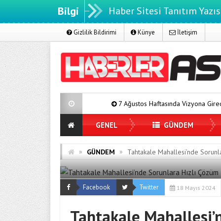
Bilgi
Haber Sitesi Tanıtım Yazıs
Gizlilik Bildirimi
Künye
İletişim
7 Ağustos Haftasında Vizyona Girecek Filmler
GENEL
GÜNDEM
»
»
GÜNDEM
Tahtakale Mahallesi’nde Sorunl
Facebook
Twitter
18 Mayıs 2024
Tahtakale Mahallesi’