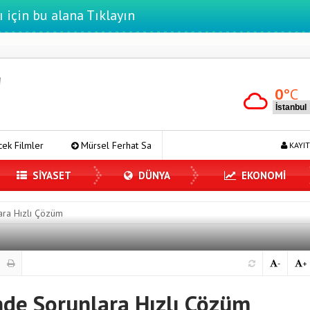
ı için bu alana Tıklayın
0
°C
Mürsel Ferhat Sağlam Tek Rumeli Tv’de Marka Atölyesi Programına Konuk 
KAYIT
SİYASET
DÜNYA
EKONOMİ
ara Hızlı Çözüm
-
+
nde Sorunlara Hızlı Çözüm