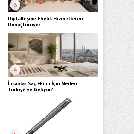
3
Dijitalleşme Ebelik Hizmetlerini
Dönüştürüyor
4
İnsanlar Saç Ekimi İçin Neden
Türkiye’ye Geliyor?