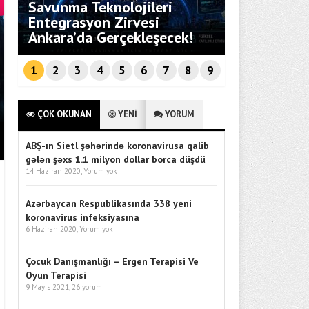
Savunma Teknolojileri
i
Entegrasyon Zirvesi
Bebekli Aile
Ankara’da Gerçekleşecek!
Rehberi
MÜRSEL FERHAT SAĞLAM TEK R
1
2
3
4
5
6
7
8
9
ATÖLYESI PROGRAMINA KONUK
ÇOK OKUNAN
YENİ
YORUM
ABŞ-ın Sietl şəhərində koronavirusa qalib
gələn şəxs 1.1 milyon dollar borca düşdü
14 Haziran 2020,
Yorum yok
Azərbaycan Respublikasında 338 yeni
koronavirus infeksiyasına
6 Haziran 2020,
Yorum yok
Çocuk Danışmanlığı – Ergen Terapisi Ve
Oyun Terapisi
9 Mayıs 2021,
26 yorum