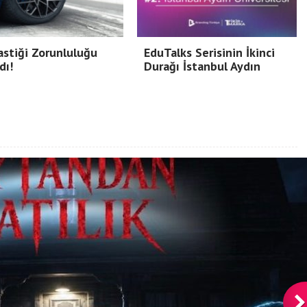
astiği Zorunluluğu
EduTalks Serisinin İkinci
dı!
Durağı İstanbul Aydın
Birikim Pilleri, 20 Yılı Aşkın
Mühendislik Birikimiyle