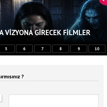
Türkiye’nin Batarya
Teknolojisinde Yerli Üretim
Güçlendiriyor
A VIZYONA GIRECEK FILMLER
5
6
7
8
9
10
ırmısınız ?