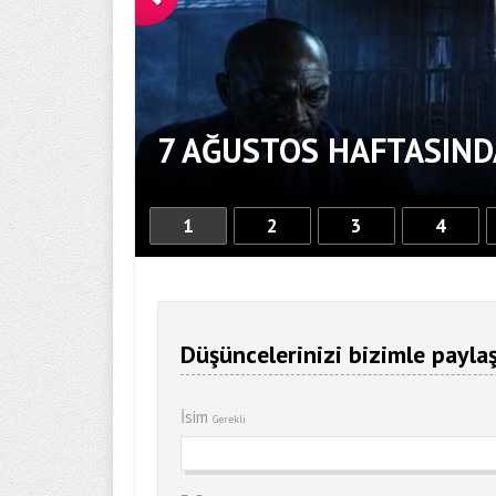
7 AĞUSTOS HAFTASIND
1
2
3
4
Düşüncelerinizi bizimle paylaş
İsim
Gerekli