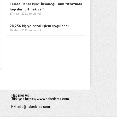
Feride Bahar Işın:” İnsanoğlu’nun fıtratında
hep ileri gitmek var”
17 Nisan 2021,
Yorum yok
28,256 kişiye cezai işlem uygulandı
20 Mayıs 2020,
Yorum yok
Haberler As
Türkiye / https://www.haberleras.com
info
@
haberleras.com