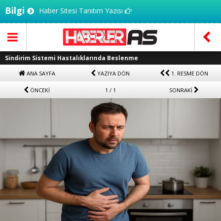
Bilgi
Haber Sitesi Tanıtım Yazısı
Sindirim Sistemi Hastalıklarında Beslenme
ANA SAYFA
YAZIYA DÖN
1. RESME DÖN
ÖNCEKİ
1 / 1
SONRAKİ