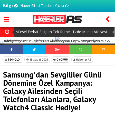
Bilgi
Haber Sitesi Tanıtım Yazısı
Mürsel Ferhat Sağlam Tek Rumeli Tv’de Marka Atölyesi
SOSYAL MEDYADA PAYLAŞ
Programına Konuk Oldu
Dijitalleşme Ebelik Hizmetlerini Dönüştürüyor
İnsanlar Saç Ekimi İçin Neden Türkiye’ye Geliyor?
TEKNOLOJİ
15 Şubat 2024
0 YORUM
Haberler AS
Başlangıç Seviyesi Dolma Kalem Gerçekten Fark Yaratır
Samsung'dan Sevgililer Günü
mı?
7 Ağustos Haftasında Vizyona Girecek Filmler
Dönemine Özel Kampanya:
Galaxy Ailesinden Seçili
Telefonları Alanlara, Galaxy
Watch4 Classic Hediye!