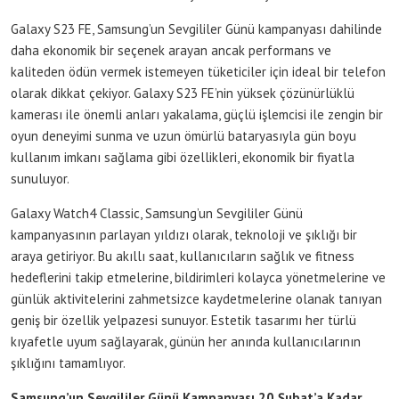
Galaxy S23 FE, Samsung’un Sevgililer Günü kampanyası dahilinde
daha ekonomik bir seçenek arayan ancak performans ve
kaliteden ödün vermek istemeyen tüketiciler için ideal bir telefon
olarak dikkat çekiyor. Galaxy S23 FE’nin yüksek çözünürlüklü
kamerası ile önemli anları yakalama, güçlü işlemcisi ile zengin bir
oyun deneyimi sunma ve uzun ömürlü bataryasıyla gün boyu
kullanım imkanı sağlama gibi özellikleri, ekonomik bir fiyatla
sunuluyor.
Galaxy Watch4 Classic, Samsung’un Sevgililer Günü
kampanyasının parlayan yıldızı olarak, teknoloji ve şıklığı bir
araya getiriyor. Bu akıllı saat, kullanıcıların sağlık ve fitness
hedeflerini takip etmelerine, bildirimleri kolayca yönetmelerine ve
günlük aktivitelerini zahmetsizce kaydetmelerine olanak tanıyan
geniş bir özellik yelpazesi sunuyor. Estetik tasarımı her türlü
kıyafetle uyum sağlayarak, günün her anında kullanıcılarının
şıklığını tamamlıyor.
Samsung’un Sevgililer Günü Kampanyası 20 Şubat’a Kadar