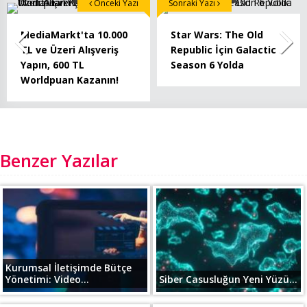
Önceki Yazı
Sonraki Yazı
MediaMarkt'ta 10.000
Star Wars: The Old
TL ve Üzeri Alışveriş
Republic İçin Galactic
Yapın, 600 TL
Season 6 Yolda
Worldpuan Kazanın!
Benzer Yazılar
Kurumsal İletişimde Bütçe
Yönetimi: Video...
Siber Casusluğun Yeni Yüzü...