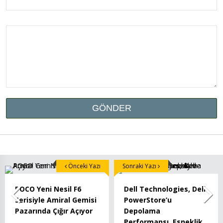
Önceki Yazı
Sonraki Yazı
POCO Yeni Nesil F6
Dell Technologies, Dell
Serisiyle Amiral Gemisi
PowerStore’u
Pazarında Çığır Açıyor
Depolama
Performansı, Esneklik