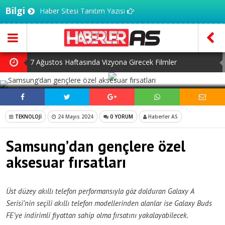
Bilgi
Haber Sitesi Tanıtım Yazısı
7 Ağustos Haftasında Vizyona Girecek Filmler
SOSYAL MEDYADA PAYLAŞ
Mürsel Ferhat Sağlam Tek Rumeli Tv’de Marka Atölyesi
Programına Konuk Oldu
Dijitalleşme Ebelik Hizmetlerini Dönüştürüyor
TEKNOLOJİ
24 Mayıs 2024
0 YORUM
Haberler AS
İnsanlar Saç Ekimi İçin Neden Türkiye’ye Geliyor?
Samsung’dan gençlere özel
Kilo Vermek mi, Yağ Vermek mi? Aynı Şey Sanıyoruz Ama
aksesuar fırsatları
Değil!
Üst düzey akıllı telefon performansıyla göz dolduran Galaxy A
Serisi’nin seçili akıllı telefon modellerinden alanlar ise Galaxy Buds
FE’ye indirimli fiyattan sahip olma fırsatını yakalayabilecek.