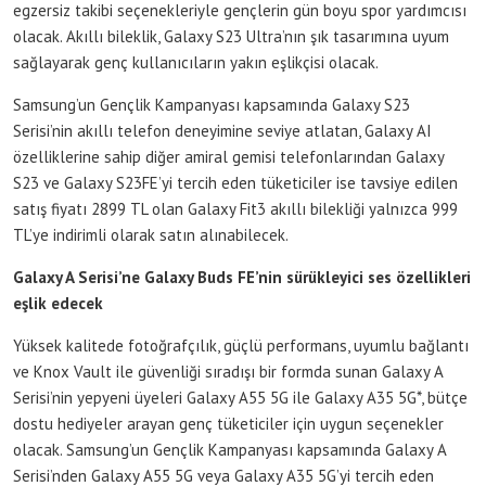
egzersiz takibi seçenekleriyle gençlerin gün boyu spor yardımcısı
olacak. Akıllı bileklik, Galaxy S23 Ultra’nın şık tasarımına uyum
sağlayarak genç kullanıcıların yakın eşlikçisi olacak.
Samsung’un Gençlik Kampanyası kapsamında Galaxy S23
Serisi’nin akıllı telefon deneyimine seviye atlatan, Galaxy AI
özelliklerine sahip diğer amiral gemisi telefonlarından Galaxy
S23 ve Galaxy S23FE’yi tercih eden tüketiciler ise tavsiye edilen
satış fiyatı 2899 TL olan Galaxy Fit3 akıllı bilekliği yalnızca 999
TL’ye indirimli olarak satın alınabilecek.
Galaxy A Serisi’ne Galaxy Buds FE’nin sürükleyici ses özellikleri
eşlik edecek
Yüksek kalitede fotoğrafçılık, güçlü performans, uyumlu bağlantı
ve Knox Vault ile güvenliği sıradışı bir formda sunan Galaxy A
Serisi’nin yepyeni üyeleri Galaxy A55 5G ile Galaxy A35 5G*, bütçe
dostu hediyeler arayan genç tüketiciler için uygun seçenekler
olacak. Samsung’un Gençlik Kampanyası kapsamında Galaxy A
Serisi’nden Galaxy A55 5G veya Galaxy A35 5G’yi tercih eden