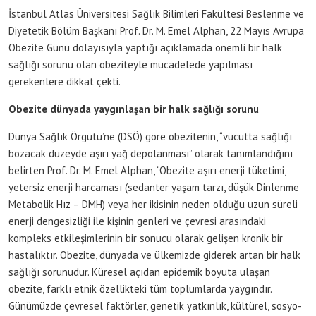
İstanbul Atlas Üniversitesi Sağlık Bilimleri Fakültesi Beslenme ve
Diyetetik Bölüm Başkanı Prof. Dr. M. Emel Alphan, 22 Mayıs Avrupa
Obezite Günü dolayısıyla yaptığı açıklamada önemli bir halk
sağlığı sorunu olan obeziteyle mücadelede yapılması
gerekenlere dikkat çekti.
Obezite dünyada yaygınlaşan bir halk sağlığı sorunu
Dünya Sağlık Örgütü’ne (DSÖ) göre obezitenin, “vücutta sağlığı
bozacak düzeyde aşırı yağ depolanması” olarak tanımlandığını
belirten Prof. Dr. M. Emel Alphan, “Obezite aşırı enerji tüketimi,
yetersiz enerji harcaması (sedanter yaşam tarzı, düşük Dinlenme
Metabolik Hız – DMH) veya her ikisinin neden olduğu uzun süreli
enerji dengesizliği ile kişinin genleri ve çevresi arasındaki
kompleks etkileşimlerinin bir sonucu olarak gelişen kronik bir
hastalıktır. Obezite, dünyada ve ülkemizde giderek artan bir halk
sağlığı sorunudur. Küresel açıdan epidemik boyuta ulaşan
obezite, farklı etnik özellikteki tüm toplumlarda yaygındır.
Günümüzde çevresel faktörler, genetik yatkınlık, kültürel, sosyo-