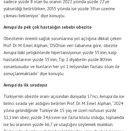
sadece yüzde 8 olan bu oranın 2022 yılında yüzde 22’ye
yükseldiği belirtilirken, 2035 yılında ise yüzde 39’un üzerine
çıkması bekleniyor” diye konuştu.
Avrupa’da pek çok hastalığın sebebi obezite
Obezitenin önemli sağlık sorunlarına yol açtığına dikkat çeken
Prof. Dr. M. Emel Alphan, “DSÖ’nün veri tabanına göre; obezite
Avrupa’daki yetişkinlerde hipertansiyonun yüzde 55’inin, kalp
hastalıklarının yüzde 35’inin, Tip 2 diyabetin yüzde 80’inin
sorumlusudur ve bunların her yıl 1 milyondan fazlası ölüm ile
sonuçlanmaktadır” diye konuştu.
Avrupa’da ilk sıradayız
Türkiye’nin obezite oranı açısından dünyada 17’nci, Avrupa’da ise
birinci sırada yer aldığını belirten Prof. Dr. M. Emel Alphan, “2024
yılına gelindiğinde Türkiye’de 15 yaş ve üzeri nüfusun yüzde
32,1’inin obez, yüzde 34,6’sının ise fazla kilolu olduğu, toplamda
ise bu oranının yüzde 66,7 ye ulaştığını söylemek mümkün.