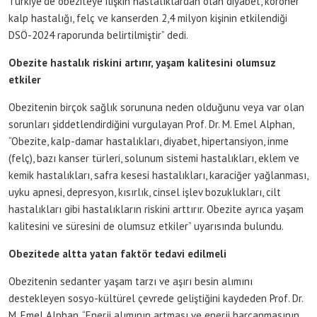
Türkiye’de obeziteye ilişkin hastalıklardan olan diyabet, koroner
kalp hastalığı, felç ve kanserden 2,4 milyon kişinin etkilendiği
DSÖ-2024 raporunda belirtilmiştir” dedi.
Obezite hastalık riskini artırır, yaşam kalitesini olumsuz
etkiler
Obezitenin birçok sağlık sorununa neden olduğunu veya var olan
sorunları şiddetlendirdiğini vurgulayan Prof. Dr. M. Emel Alphan,
“Obezite, kalp-damar hastalıkları, diyabet, hipertansiyon, inme
(felç), bazı kanser türleri, solunum sistemi hastalıkları, eklem ve
kemik hastalıkları, safra kesesi hastalıkları, karaciğer yağlanması,
uyku apnesi, depresyon, kısırlık, cinsel işlev bozuklukları, cilt
hastalıkları gibi hastalıkların riskini arttırır. Obezite ayrıca yaşam
kalitesini ve süresini de olumsuz etkiler” uyarısında bulundu.
Obezitede altta yatan faktör tedavi edilmeli
Obezitenin sedanter yaşam tarzı ve aşırı besin alımını
destekleyen sosyo-kültürel çevrede geliştiğini kaydeden Prof. Dr.
M. Emel Alphan, “Enerji alımının artması ve enerji harcanmasının