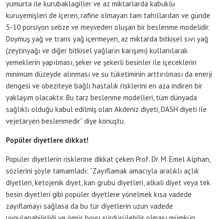
yumurta ile kurubaklagiller ve az miktarlarda kabuklu
kuruyemişleri de içeren, rafine olmayan tam tahıllardan ve günde
5-10 porsiyon sebze ve meyveden oluşan bir beslenme modelidir.
Doymuş yağ ve trans yağ içermeyen, az miktarda bitkisel sıvı yağ
(zeytinyağı ve diğer bitkisel yağların karışımı) kullanılarak
yemeklerin yapılması, şeker ve şekerli besinler ile içeceklerin
minimum düzeyde alınması ve su tüketiminin arttırılması da enerji
dengesi ve obeziteye bağlı hastalık risklerini en aza indiren bir
yaklaşım olacaktır. Bu tarz beslenme modelleri, tüm dünyada
sağlıklı olduğu kabul edilmiş olan Akdeniz diyeti, DASH diyeti ile
vejetaryen beslenmedir” diye konuştu.
Popüler diyetlere dikkat!
Popüler diyetlerin risklerine dikkat çeken Prof. Dr. M. Emel Alphan,
sözlerini şöyle tamamladı: “Zayıflamak amacıyla aralıklı açlık
diyetleri, ketojenik diyet, kan grubu diyetleri, alkali diyet veya tek
besin diyetleri gibi popüler diyetlere yönelmek kısa vadede
zayıflamayı sağlasa da bu tür diyetlerin uzun vadede
uygulanabilirliği ve ömür boyu sürdürülebilir olması mümkün