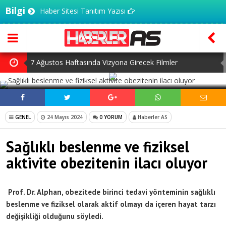
Bilgi
Haber Sitesi Tanıtım Yazısı
7 Ağustos Haftasında Vizyona Girecek Filmler
SOSYAL MEDYADA PAYLAŞ
Mürsel Ferhat Sağlam Tek Rumeli Tv’de Marka Atölyesi
Programına Konuk Oldu
Dijitalleşme Ebelik Hizmetlerini Dönüştürüyor
GENEL
24 Mayıs 2024
0 YORUM
Haberler AS
İnsanlar Saç Ekimi İçin Neden Türkiye’ye Geliyor?
Sağlıklı beslenme ve fiziksel
Kilo Vermek mi, Yağ Vermek mi? Aynı Şey Sanıyoruz Ama
aktivite obezitenin ilacı oluyor
Değil!
Prof. Dr. Alphan, obezitede birinci tedavi yönteminin sağlıklı
beslenme ve fiziksel olarak aktif olmayı da içeren hayat tarzı
değişikliği olduğunu söyledi.