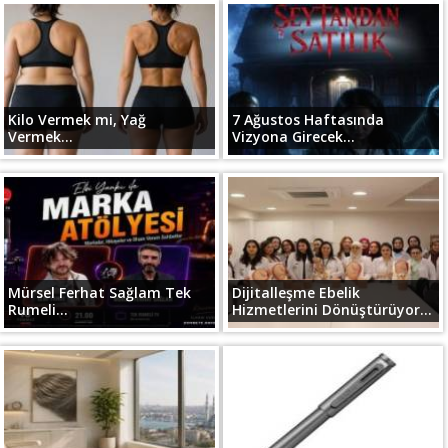
Kilo Vermek mi, Yağ
7 Ağustos Haftasında
Vermek...
Vizyona Girecek...
Mürsel Ferhat Sağlam Tek
Dijitalleşme Ebelik
Rumeli...
Hizmetlerini Dönüştürüyor...