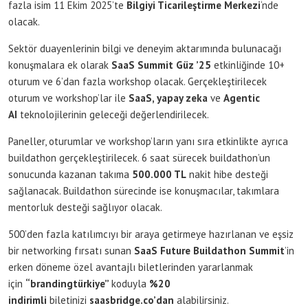
fazla isim 11 Ekim 2025’te
Bilgiyi Ticarileştirme Merkezi
‘nde
olacak.
Sektör duayenlerinin bilgi ve deneyim aktarımında bulunacağı
konuşmalara ek olarak
SaaS Summit Güz ’25
etkinliğinde 10+
oturum ve 6’dan fazla workshop olacak. Gerçekleştirilecek
oturum ve workshop’lar ile
SaaS, yapay zeka
ve
Agentic
AI
teknolojilerinin geleceği değerlendirilecek.
Paneller, oturumlar ve workshop’ların yanı sıra etkinlikte ayrıca
buildathon gerçekleştirilecek. 6 saat sürecek buildathon’un
sonucunda kazanan takıma
500.000 TL
nakit hibe desteği
sağlanacak. Buildathon sürecinde ise konuşmacılar, takımlara
mentorluk desteği sağlıyor olacak.
500’den fazla katılımcıyı bir araya getirmeye hazırlanan ve eşsiz
bir networking fırsatı sunan
SaaS Future Buildathon Summit
’in
erken döneme özel avantajlı biletlerinden yararlanmak
için
“brandingtürkiye”
koduyla
%20
indirimli
biletinizi
saasbridge.co’dan
alabilirsiniz.