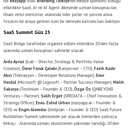
ise
easyapp
oldu.
Branding Türkiye
‘nin medya sponsoru olduğu
etkinlikte SaaS, AI ve AI Agent dikeyinde uzman konuşmacılar,
ilham verici mentörler, alanında lider jüriler ve yatırım alma
fırsatını bir araya getiren özel bir deneyim katılımcıları bekliyor.
SaaS Summit Güz 25
SaaS Bridge tarafından organize edilen etkinlikte 20’den fazla
alanında uzman konuşmacı sahnede olacak.
Arda Ayvaz
(iLab – Director, Strategy & Portfolio Value
Creation),
Ömer Faruk Çelebi
(Kariyer.net – CTO),
Fatih Kadir
Akın
(Teknasyon – Developer Relations Manager),
Emir
Hardal
(Microsoft @ Logosoft – Partner Success Manager),
Melih
Sakarya
(Testinium – Founder & CEO),
Özge Öz
(QNBEYOND
Ventures – Partner),
Salih Ergüt
(OREDATA – Chief Innovation &
Strategy Officer),
Enes Zahid Urhan
(easyapp.ai – Founder &
CEO) ve
Engin Alemdar
(Unitplan – Founder & CEO) SaaS Future
Buildathon Summit sahnesinde yer alacak isimlerden yalnızca
birkaçı… Alanında uzman, ekosistemin yakından tanıdığı 20’den