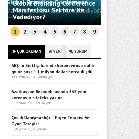
Global Branding Conference
Savunma Te
Manifestosu Sektöre Ne
Entegrasyo
Vadediyor?
Ankara’da 
1
2
3
4
5
6
7
8
9
ÇOK OKUNAN
YENİ
YORUM
ABŞ-ın Sietl şəhərində koronavirusa qalib
gələn şəxs 1.1 milyon dollar borca düşdü
14 Haziran 2020,
Yorum yok
Azərbaycan Respublikasında 338 yeni
koronavirus infeksiyasına
6 Haziran 2020,
Yorum yok
Çocuk Danışmanlığı – Ergen Terapisi Ve
Oyun Terapisi
9 Mayıs 2021,
26 yorum