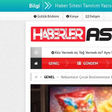
Bilgi
Haber Sitesi Tanıtım Yazıs
Gizlilik Bildirimi
Künye
İletişim
Kilo Vermek mi, Yağ Vermek mi? Aynı Şey Sanıyoruz Ama D
GENEL
GÜNDEM
»
»
GENEL
Reklamların Çocuk Beslenmesine E