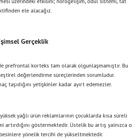
esi üzerindeki etkisini; nörogelişim, ödül sistemi, tat
ktifinden ele alacağız.
şimsel Gerçeklik
de prefrontal korteks tam olarak olgunlaşmamıştır. Bu
leştirel değerlendirme süreçlerinden sorumludur.
amaç taşıdığını yetişkinler kadar ayırt edemezler.
 yüksek yağlı ürün reklamlarının çocuklarda kısa süreli
i artırdığını göstermektedir. Üstelik bu artış yalnızca o
besinlere yönelik tercihi de yükseltmektedir.