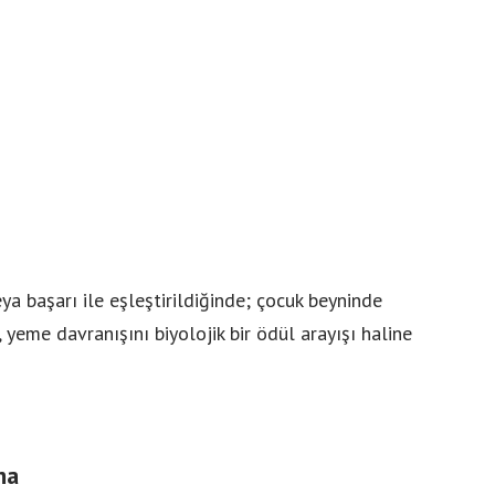
Manevi Yolculukta Yeni
Dönem
ya başarı ile eşleştirildiğinde; çocuk beyninde
, yeme davranışını biyolojik bir ödül arayışı haline
ma