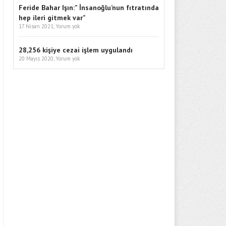
Feride Bahar Işın:” İnsanoğlu’nun fıtratında
hep ileri gitmek var”
17 Nisan 2021,
Yorum yok
28,256 kişiye cezai işlem uygulandı
20 Mayıs 2020,
Yorum yok