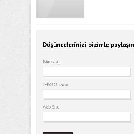
Düşüncelerinizi bizimle paylaşır
İsim
Gerekli
E-Posta
Gerekli
Web Site