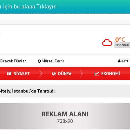
ı için bu alana Tıklayın
0
°C
ler
Mürsel Ferhat Sağlam Tek Rumeli Tv’de Marka Atölyesi Progra
KAYIT
SİYASET
DÜNYA
EKONOMİ
tely, İstanbul’da Tanıtıldı