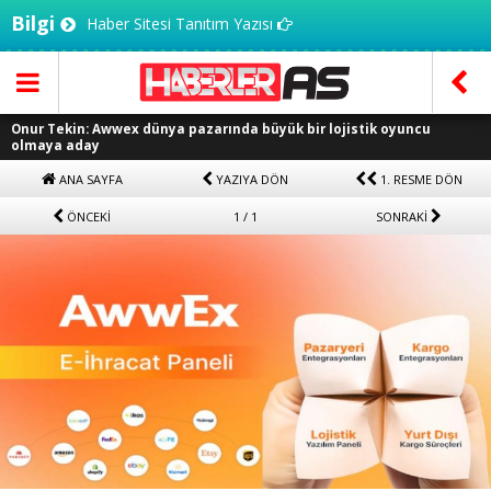
Bilgi
Haber Sitesi Tanıtım Yazısı
Onur Tekin: Awwex dünya pazarında büyük bir lojistik oyuncu
olmaya aday
ANA SAYFA
YAZIYA DÖN
1. RESME DÖN
ÖNCEKİ
1 / 1
SONRAKİ