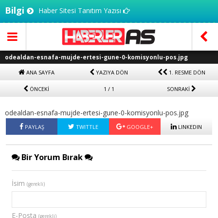
Bilgi
Haber Sitesi Tanıtım Yazısı
odealdan-esnafa-mujde-ertesi-gune-0-komisyonlu-pos.jpg
ANA SAYFA
YAZIYA DÖN
1. RESME DÖN
ÖNCEKİ
1 / 1
SONRAKİ
odealdan-esnafa-mujde-ertesi-gune-0-komisyonlu-pos.jpg
PAYLAŞ
TWITTLE
GOOGLE+
LINKEDIN
Bir Yorum Bırak
İsim
(gerekli)
E-Posta
(gerekli)