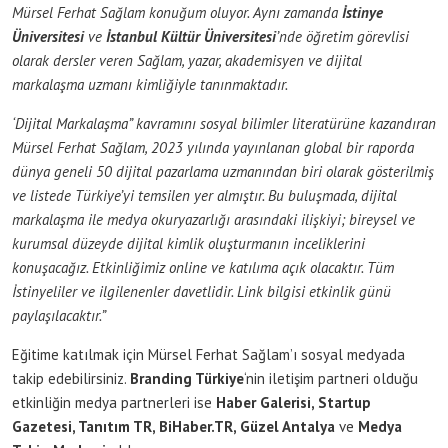
Mürsel Ferhat Sağlam konuğum oluyor. Aynı zamanda
İstinye
Üniversitesi
ve
İstanbul Kültür Üniversitesi
’nde öğretim görevlisi
olarak dersler veren Sağlam, yazar, akademisyen ve dijital
markalaşma uzmanı kimliğiyle tanınmaktadır.
‘Dijital Markalaşma” kavramını sosyal bilimler literatürüne kazandıran
Mürsel Ferhat Sağlam, 2023 yılında yayınlanan global bir raporda
dünya geneli 50 dijital pazarlama uzmanından biri olarak gösterilmiş
ve listede Türkiye’yi temsilen yer almıştır. Bu buluşmada, dijital
markalaşma ile medya okuryazarlığı arasındaki ilişkiyi; bireysel ve
kurumsal düzeyde dijital kimlik oluşturmanın inceliklerini
konuşacağız. Etkinliğimiz online ve katılıma açık olacaktır. Tüm
İstinyeliler ve ilgilenenler davetlidir. Link bilgisi etkinlik günü
paylaşılacaktır.”
Eğitime katılmak için Mürsel Ferhat Sağlam’ı sosyal medyada
takip edebilirsiniz.
Branding Türkiye
‘nin iletişim partneri olduğu
etkinliğin medya partnerleri ise
Haber Galerisi, Startup
Gazetesi, Tanıtım TR, BiHaber.TR, Güzel Antalya
ve
Medya