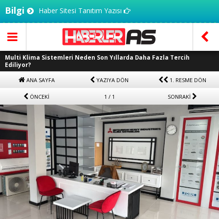
Bilgi
Haber Sitesi Tanıtım Yazısı
Multi Klima Sistemleri Neden Son Yıllarda Daha Fazla Tercih
Ediliyor?
ANA SAYFA
YAZIYA DÖN
1. RESME DÖN
ÖNCEKİ
1 / 1
SONRAKİ