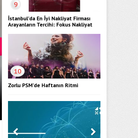
9
İstanbul’da En İyi Nakliyat Firması
Arayanların Tercihi: Fokus Nakliyat
10
Zorlu PSM’de Haftanın Ritmi
7 AĞUSTOS HAFTASINDA VIZYON