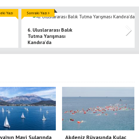
ki Yazı
Sonraki Yazı
6. Uluslararası Balık
Tutma Yarışması
Kandıra'da
ya’nın Mavi Sularında
Akdeniz Rüyasında Kulaç