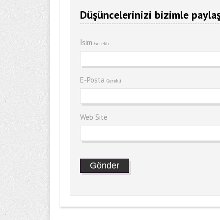
Düşüncelerinizi bizimle paylaş
İsim
Gerekli
E-Posta
Gerekli
Web Site