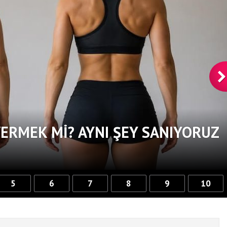
VERMEK MI? AYNI ŞEY SANIYORUZ
5
6
7
8
9
10