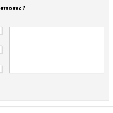
ırmısınız ?
Manevi Yolculukta Yeni
Dönem