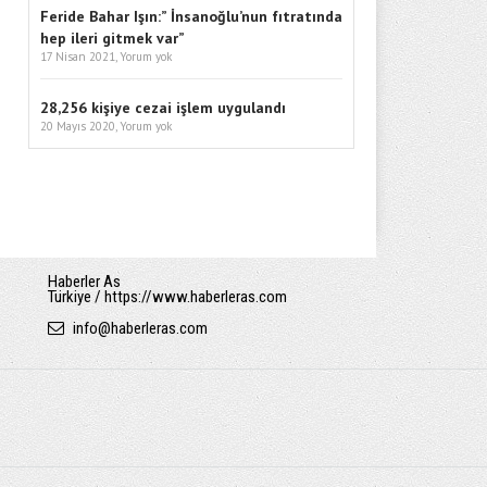
Feride Bahar Işın:” İnsanoğlu’nun fıtratında
hep ileri gitmek var”
17 Nisan 2021,
Yorum yok
28,256 kişiye cezai işlem uygulandı
20 Mayıs 2020,
Yorum yok
Haberler As
Türkiye / https://www.haberleras.com
info
@
haberleras.com