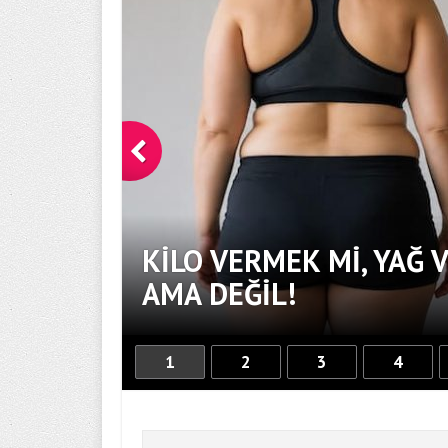
KILO VERMEK MI, YAĞ 
AMA DEĞIL!
1
2
3
4