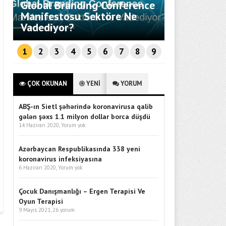
Global Branding Conference
Savunma Te
Manifestosu Sektöre Ne
Entegrasyo
Vadediyor?
Ankara’da 
1
2
3
4
5
6
7
8
9
ÇOK OKUNAN
YENİ
YORUM
ABŞ-ın Sietl şəhərində koronavirusa qalib
gələn şəxs 1.1 milyon dollar borca düşdü
14 Haziran 2020,
Yorum yok
Azərbaycan Respublikasında 338 yeni
koronavirus infeksiyasına
6 Haziran 2020,
Yorum yok
Çocuk Danışmanlığı – Ergen Terapisi Ve
Oyun Terapisi
9 Mayıs 2021,
26 yorum