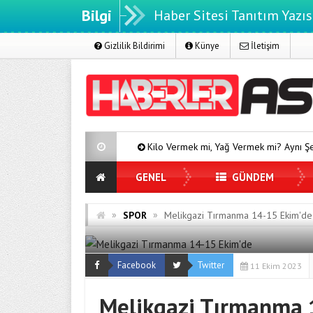
Bilgi
Haber Sitesi Tanıtım Yazıs
Gizlilik Bildirimi
Künye
İletişim
Kilo Vermek mi, Yağ Vermek mi? Aynı Şey Sanıyoruz Ama D
GENEL
GÜNDEM
»
»
SPOR
Melikgazi Tırmanma 14-15 Ekim'de
Facebook
Twitter
11 Ekim 2023
Melikgazi Tırmanma 