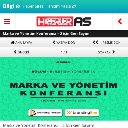
Bilgi
Haber Sitesi Tanıtım Yazısı
Marka ve Yönetim Konferansı – 2 İçin Geri Sayım!
ANA SAYFA
YAZIYA DÖN
1. RESME DÖN
ÖNCEKİ
1 / 1
SONRAKİ
Marka ve Yönetim Konferansı – 2 İçin Geri Sayım!