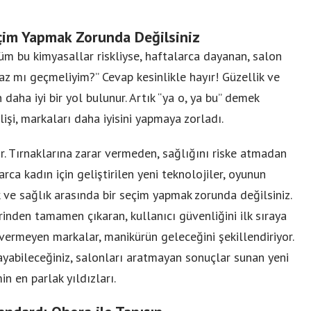
eçim Yapmak Zorunda Değilsiniz
Tüm bu kimyasallar riskliyse, haftalarca dayanan, salon
z mı geçmeliyim?” Cevap kesinlikle hayır! Güzellik ve
 daha iyi bir yol bulunur. Artık “ya o, ya bu” demek
elişi, markaları daha iyisini yapmaya zorladı.
r. Tırnaklarına zarar vermeden, sağlığını riske atmadan
ca kadın için geliştirilen yeni teknolojiler, oyunun
ik ve sağlık arasında bir seçim yapmak zorunda değilsiniz.
rinden tamamen çıkaran, kullanıcı güvenliğini ilk sıraya
ermeyen markalar, manikürün geleceğini şekillendiriyor.
yabileceğiniz, salonları aratmayan sonuçlar sunan yeni
n en parlak yıldızları.