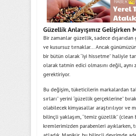
Güzellik Anlayışımız Gelişirken
Bir zamanlar güzellik, sadece dışarıdan gö
ve kusursuz tırnaklar… Ancak günümüzün m
bir bütün olarak “iyi hissetme” haliyle t
olarak tatmin edici olmasını değil, ayn
gerektiriyor.
Bu değişim, tüketicilerin markalardan tale
sırları” yerini “güzellik gerçeklerine” bırak
olabilecek kimyasallar araştırılıyor ve m
bilinçli yaklaşım, “temiz güzellik” (clea
kremlerimizden parabenleri ayıklarken, 
atladık. Manikür, bu bilinçli devrimde ad