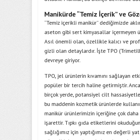
Manikürde “Temiz İçerik” ve Gö
“Temiz içerikli manikür” dediğimizde akl
aseton gibi sert kimyasallar içermeyen ü
Asıl önemli olan, özellikle kalıcı ve p
gizli olan detaylardır. İşte TPO (Trimetil
devreye giriyor.
TPO, jel ürünlerin kıvamını sağlayan etkil
popüler bir tercih haline getirmiştir. An
birçok yerde, potansiyel cilt hassasiyetl
bu maddenin kozmetik ürünlerde kullanımı
manikür ürünlerimizin içeriğine çok daha
işarettir. Tıpkı gıda etiketlerini okuduğu
sağlığımız için yaptığımız en değerli yat