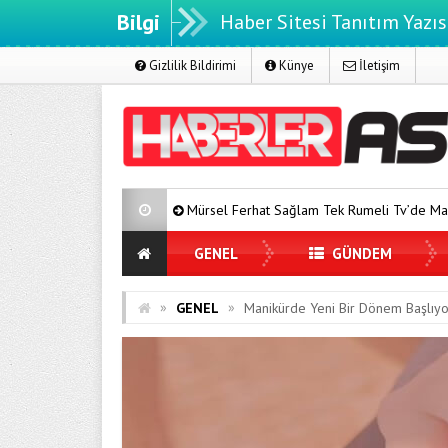
Bilgi
Haber Sitesi Tanıtım Yazıs
Gizlilik Bildirimi
Künye
İletişim
Mürsel Ferhat Sağlam Tek Rumeli Tv’de Marka Atölyesi Progr
GENEL
GÜNDEM
»
»
GENEL
Manikürde Yeni Bir Dönem Başlıyo