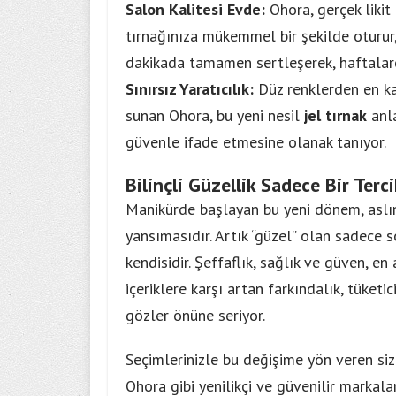
Salon Kalitesi Evde:
Ohora, gerçek likit
tırnağınıza mükemmel bir şekilde oturur,
dakikada tamamen sertleşerek, haftalarca
Sınırsız Yaratıcılık:
Düz renklerden en ka
sunan Ohora, bu yeni nesil
jel tırnak
anla
güvenle ifade etmesine olanak tanıyor.
Bilinçli Güzellik Sadece Bir Terc
Manikürde başlayan bu yeni dönem, aslı
yansımasıdır. Artık “güzel” olan sadece 
kendisidir. Şeffaflık, sağlık ve güven, en
içeriklere karşı artan farkındalık, tüket
gözler önüne seriyor.
Seçimlerinizle bu değişime yön veren sizle
Ohora gibi yenilikçi ve güvenilir markala