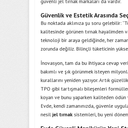
güvenli jel tırnak markaları da vardır.
Güvenlik ve Estetik Arasında S
Bu noktada aklınıza şu soru gelebilir: “
kalitesinde görünen tırnak hayalimden va
teknoloji bir araya geldiğinde, her zaman
zorunda değiliz. Bilinçli tüketicinin yüks
İnovasyon, tam da bu ihtiyaca cevap veri
bakımlı ve şık görünmek isteyen milyonlar
kurallarını yeniden yazıyor. Artık güzell
TPO gibi tartışmalı bileşenleri formülle
koyan ve bunu yaparken kaliteden ödün v
Evde, kendi zamanınızda, güvenle uygula
nesil
jel tırnak
sistemleri, bu yeni dönemi