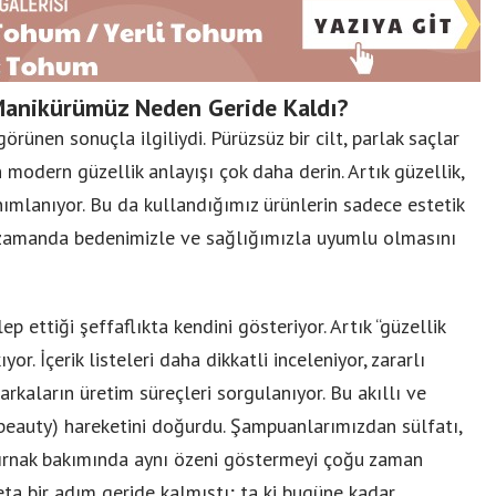
 Manikürümüz Neden Geride Kaldı?
rünen sonuçla ilgiliydi. Pürüzsüz bir cilt, parlak saçlar
odern güzellik anlayışı çok daha derin. Artık güzellik,
anımlanıyor. Bu da kullandığımız ürünlerin sadece estetik
ı zamanda bedenimizle ve sağlığımızla uyumlu olmasını
p ettiği şeffaflıkta kendini gösteriyor. Artık “güzellik
ıyor. İçerik listeleri daha dikkatli inceleniyor, zararlı
arkaların üretim süreçleri sorgulanıyor. Bu akıllı ve
n beauty) hareketini doğurdu. Şampuanlarımızdan sülfatı,
tırnak bakımında aynı özeni göstermeyi çoğu zaman
eta bir adım geride kalmıştı; ta ki bugüne kadar.