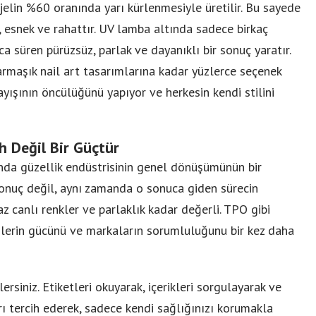
 jelin %60 oranında yarı kürlenmesiyle üretilir. Bu sayede
 esnek ve rahattır. UV lamba altında sadece birkaç
 süren pürüzsüz, parlak ve dayanıklı bir sonuç yaratır.
rmaşık nail art tasarımlarına kadar yüzlerce seçenek
yışının öncülüğünü yapıyor ve herkesin kendi stilini
ih Değil Bir Güçtür
nda güzellik endüstrisinin genel dönüşümünün bir
sonuç değil, aynı zamanda o sonuca giden sürecin
 az canlı renkler ve parlaklık kadar değerli. TPO gibi
icilerin gücünü ve markaların sorumluluğunu bir kez daha
rsiniz. Etiketleri okuyarak, içerikleri sorgulayarak ve
rı tercih ederek, sadece kendi sağlığınızı korumakla