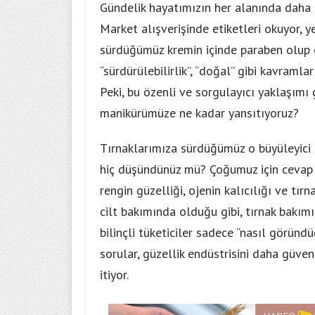
Gündelik hayatımızın her alanında daha b
Market alışverişinde etiketleri okuyor, y
sürdüğümüz kremin içinde paraben olup ol
“sürdürülebilirlik”, “doğal” gibi kavramlar
Peki, bu özenli ve sorgulayıcı yaklaşımı g
manikürümüze ne kadar yansıtıyoruz?
Tırnaklarımıza sürdüğümüz o büyüleyici r
hiç düşündünüz mü? Çoğumuz için cevap m
rengin güzelliği, ojenin kalıcılığı ve tı
cilt bakımında olduğu gibi, tırnak bakım
bilinçli tüketiciler sadece “nasıl göründ
sorular, güzellik endüstrisini daha güven
itiyor.