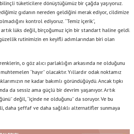
ilinçli tüketicilere dönüştüğümüz bir çağda yaşıyoruz.
ediğimiz gıdanın nereden geldiğini merak ediyor, cildimize
madığını kontrol ediyoruz. “Temiz içerik”,
 artık lüks değil, birçoğumuz için bir standart haline geldi.
üzellik rutinimizin en keyifli adımlarından biri olan
enklerin, o göz alıcı parlaklığın arkasında ne olduğunu
uhtemelen “hayır” olacaktır. Yıllardır odak noktamız
rnaklarımızın ne kadar bakımlı göründüğüydü. Ancak tıpkı
ında da sessiz ama güçlü bir devrim yaşanıyor. Artık
üğünü” değil, “içinde ne olduğunu” da soruyor. Ve bu
li, daha şeffaf ve daha sağlıklı alternatifler sunmaya