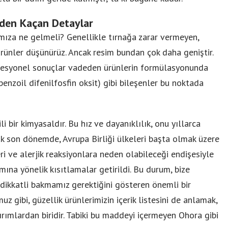
zden Kaçan Detaylar
ımıza ne gelmeli? Genellikle tırnağa zarar vermeyen,
rünler düşünürüz. Ancak resim bundan çok daha geniştir.
rofesyonel sonuçlar vadeden ürünlerin formülasyonunda
benzoil difenilfosfin oksit) gibi bileşenler bu noktada
i bir kimyasaldır. Bu hız ve dayanıklılık, onu yıllarca
cak son dönemde, Avrupa Birliği ülkeleri başta olmak üzere
eri ve alerjik reaksiyonlara neden olabileceği endişesiyle
na yönelik kısıtlamalar getirildi. Bu durum, bize
 dikkatli bakmamız gerektiğini gösteren önemli bir
muz gibi, güzellik ürünlerimizin içerik listesini de anlamak,
ırımlardan biridir. Tabiki bu maddeyi içermeyen Ohora gibi