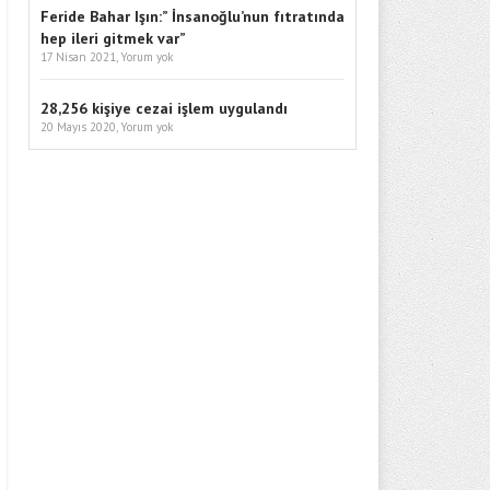
Feride Bahar Işın:” İnsanoğlu’nun fıtratında
hep ileri gitmek var”
17 Nisan 2021,
Yorum yok
28,256 kişiye cezai işlem uygulandı
20 Mayıs 2020,
Yorum yok