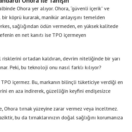
ndardı Ohora ile Tanışın
albinde Ohora yer alıyor. Ohora, “güvenli içerik” ve
Siber Casusluğun Yeni Yüz
bir köprü kurarak, manikür anlayışını temelden
 Herkes, sağlığından ödün vermeden, en yüksek kalitede
sefenin en net kanıtı ise TPO içermeyen
risklerini ortadan kaldıran, devrim niteliğinde bir yarı
nar. Peki, bu teknoloji onu nasıl farklı kılıyor?
 TPO içermez. Bu, markanın bilinçli tüketiciye verdiği en
rini en aza indirerek, güzelliğin keyfini endişesizce
, Ohora tırnak yüzeyine zarar vermez veya inceltmez.
iktir, bu da tırnaklarınızın doğal sağlığını korumanıza