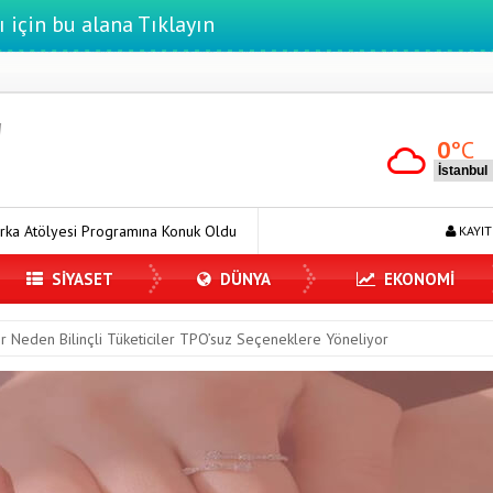
ı için bu alana Tıklayın
0
°C
amına Konuk Oldu
Dijitalleşme Ebelik Hizmetlerini Dönüştürüyor
KAYIT
SİYASET
DÜNYA
EKONOMİ
r Neden Bilinçli Tüketiciler TPO’suz Seçeneklere Yöneliyor