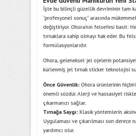
Evde Güvenli Manikürün Yeni Sta
İşte bu bilinçli güzellik devriminin tam k
“profesyonel sonuç” arasında mükemmel 
değiştiriyor. Ohora’nın felsefesi basit:
tırnaklara sahip olmayı hak eder. Bu fel
formülasyonlarıdır.
Ohora, geleneksel jel ojelerin potansiyel 
kürlenmiş jel tırnak sticker teknolojisi su
Önce Güvenlik:
Ohora ürünlerinin hiçbiri
önemli sözdür. Alerji ve hassasiyet riskle
çıkarmanızı sağlar.
Tırnağa Saygı:
Klasik yöntemlerin aksine
Uygulaması ve çıkarılması son derece naz
yardımcı olur.