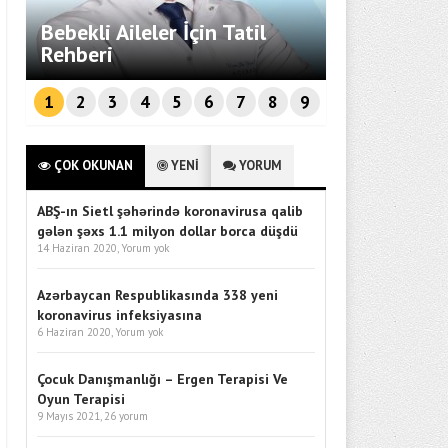
Endüstriyel
Bebekli Aileler İçin Tatil
Sistemleri
ü
Rehberi
Performans
1
2
3
4
5
6
7
8
9
ÇOK OKUNAN
YENİ
YORUM
ABŞ-ın Sietl şəhərində koronavirusa qalib
gələn şəxs 1.1 milyon dollar borca düşdü
14 Haziran 2020,
Yorum yok
Azərbaycan Respublikasında 338 yeni
koronavirus infeksiyasına
6 Haziran 2020,
Yorum yok
Çocuk Danışmanlığı – Ergen Terapisi Ve
Oyun Terapisi
9 Mayıs 2021,
26 yorum