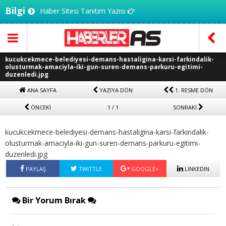
Bilgi
Haber Sitesi Tanıtım Yazısı
kucukcekmece-belediyesi-demans-hastaligina-karsi-farkindalik-
olusturmak-amaciyla-iki-gun-suren-demans-parkuru-egitimi-
duzenledi.jpg
ANA SAYFA
YAZIYA DÖN
1. RESME DÖN
ÖNCEKİ
1 / 1
SONRAKİ
kucukcekmece-belediyesi-demans-hastaligina-karsi-farkindalik-
olusturmak-amaciyla-iki-gun-suren-demans-parkuru-egitimi-
duzenledi.jpg
PAYLAŞ
TWITTLE
GOOGLE+
LINKEDIN
Bir Yorum Bırak