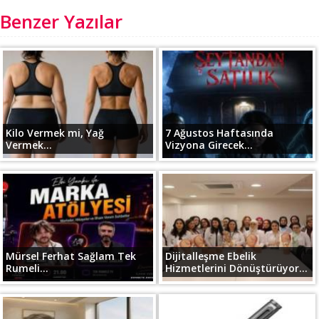
Benzer Yazılar
Kilo Vermek mi, Yağ
7 Ağustos Haftasında
Vermek...
Vizyona Girecek...
Mürsel Ferhat Sağlam Tek
Dijitalleşme Ebelik
Rumeli...
Hizmetlerini Dönüştürüyor...