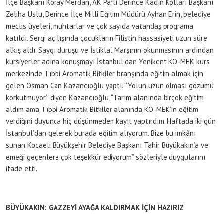
İlçe Başkanı Koray Merdan, AK Parti Derince Kadın Kolları Başkanı
Zeliha Uslu, Derince İlçe Milli Eğitim Müdürü Ayhan Erin, belediye
meclis üyeleri, muhtarlar ve çok sayıda vatandaş programa
katıldı. Sergi açılışında çocukların Filistin hassasiyeti uzun süre
alkış aldı. Saygı duruşu ve İstiklal Marşının okunmasının ardından
kursiyerler adına konuşmayı İstanbul’dan Yenikent KO-MEK kurs
merkezinde Tıbbi Aromatik Bitkiler branşında eğitim almak için
gelen Osman Can Kazancıoğlu yaptı. ‘’Yolun uzun olması gözümü
korkutmuyor’’ diyen Kazancıoğlu, “Tarım alanında birçok eğitim
aldım ama Tıbbi Aromatik Bitkiler alanında KO-MEK’in eğitim
verdiğini duyunca hiç düşünmeden kayıt yaptırdım. Haftada iki gün
İstanbul’dan gelerek burada eğitim alıyorum. Bize bu imkânı
sunan Kocaeli Büyükşehir Belediye Başkanı Tahir Büyükakın’a ve
emeği geçenlere çok teşekkür ediyorum” sözleriyle duygularını
ifade etti.
BÜYÜKAKIN: GAZZEYİ AYAĞA KALDIRMAK İÇİN HAZIRIZ