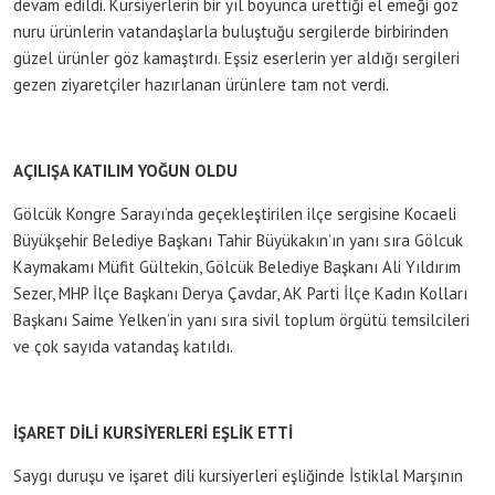
devam edildi. Kursiyerlerin bir yıl boyunca ürettiği el emeği göz
nuru ürünlerin vatandaşlarla buluştuğu sergilerde birbirinden
güzel ürünler göz kamaştırdı. Eşsiz eserlerin yer aldığı sergileri
gezen ziyaretçiler hazırlanan ürünlere tam not verdi.
AÇILIŞA KATILIM YOĞUN OLDU
Gölcük Kongre Sarayı’nda geçekleştirilen ilçe sergisine Kocaeli
Büyükşehir Belediye Başkanı Tahir Büyükakın’ın yanı sıra Gölcuk
Kaymakamı Müfit Gültekin, Gölcük Belediye Başkanı Ali Yıldırım
Sezer, MHP İlçe Başkanı Derya Çavdar, AK Parti İlçe Kadın Kolları
Başkanı Saime Yelken’in yanı sıra sivil toplum örgütü temsilcileri
ve çok sayıda vatandaş katıldı.
İŞARET DİLİ KURSİYERLERİ EŞLİK ETTİ
Saygı duruşu ve işaret dili kursiyerleri eşliğinde İstiklal Marşının