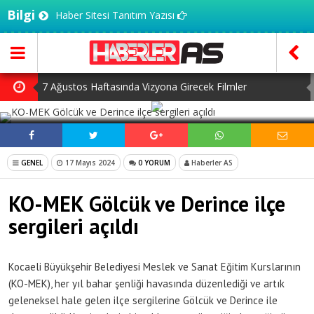
Bilgi
Haber Sitesi Tanıtım Yazısı
7 Ağustos Haftasında Vizyona Girecek Filmler
SOSYAL MEDYADA PAYLAŞ
Mürsel Ferhat Sağlam Tek Rumeli Tv’de Marka Atölyesi
Programına Konuk Oldu
Dijitalleşme Ebelik Hizmetlerini Dönüştürüyor
GENEL
17 Mayıs 2024
0 YORUM
Haberler AS
İnsanlar Saç Ekimi İçin Neden Türkiye’ye Geliyor?
KO-MEK Gölcük ve Derince ilçe
Kilo Vermek mi, Yağ Vermek mi? Aynı Şey Sanıyoruz Ama
sergileri açıldı
Değil!
Kocaeli Büyükşehir Belediyesi Meslek ve Sanat Eğitim Kurslarının
(KO-MEK), her yıl bahar şenliği havasında düzenlediği ve artık
geleneksel hale gelen ilçe sergilerine Gölcük ve Derince ile