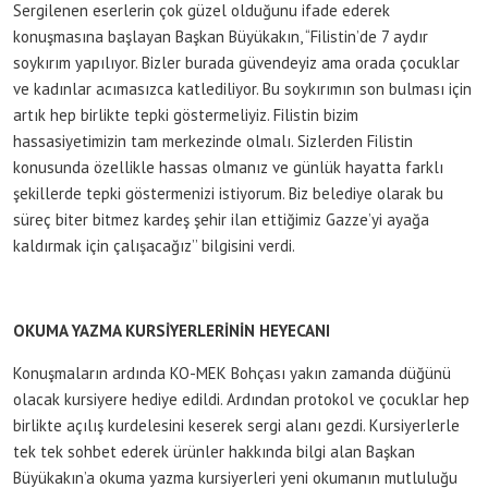
Sergilenen eserlerin çok güzel olduğunu ifade ederek
konuşmasına başlayan Başkan Büyükakın, “Filistin’de 7 aydır
soykırım yapılıyor. Bizler burada güvendeyiz ama orada çocuklar
ve kadınlar acımasızca katlediliyor. Bu soykırımın son bulması için
artık hep birlikte tepki göstermeliyiz. Filistin bizim
hassasiyetimizin tam merkezinde olmalı. Sizlerden Filistin
konusunda özellikle hassas olmanız ve günlük hayatta farklı
şekillerde tepki göstermenizi istiyorum. Biz belediye olarak bu
süreç biter bitmez kardeş şehir ilan ettiğimiz Gazze’yi ayağa
kaldırmak için çalışacağız’’ bilgisini verdi.
OKUMA YAZMA KURSİYERLERİNİN HEYECANI
Konuşmaların ardında KO-MEK Bohçası yakın zamanda düğünü
olacak kursiyere hediye edildi. Ardından protokol ve çocuklar hep
birlikte açılış kurdelesini keserek sergi alanı gezdi. Kursiyerlerle
tek tek sohbet ederek ürünler hakkında bilgi alan Başkan
Büyükakın’a okuma yazma kursiyerleri yeni okumanın mutluluğu