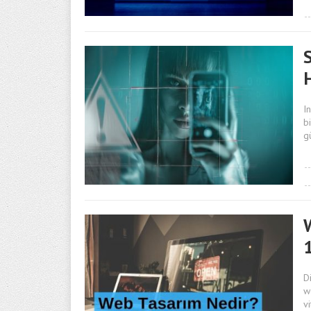
I
b
g
D
w
v