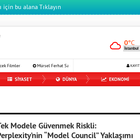
ı için bu alana Tıklayın
0
°C
Mürsel Ferhat Sağlam Tek Rumeli Tv’de Marka Atölyesi Programına K
KAYIT
SİYASET
DÜNYA
EKONOMİ
Tek Modele Güvenmek Riskli:
erplexity’nin “Model Council” Yaklaşımı