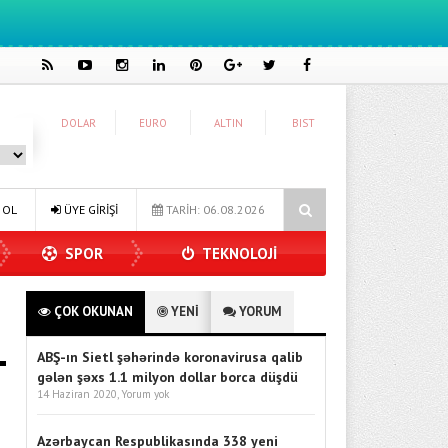
DOLAR
EURO
ALTIN
BIST
onuk Oldu
Dijitalleşme Ebelik Hizmetlerini Dönüştürüyor
İn
 OL
ÜYE GİRİŞİ
TARİH: 06.08.2026
SPOR
TEKNOLOJİ
ÇOK OKUNAN
YENİ
YORUM
ABŞ-ın Sietl şəhərində koronavirusa qalib
gələn şəxs 1.1 milyon dollar borca düşdü
14 Haziran 2020,
Yorum yok
Azərbaycan Respublikasında 338 yeni