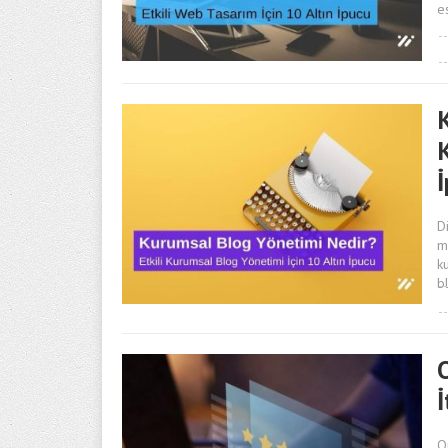
e
Di
m
k
b
O
İ
O