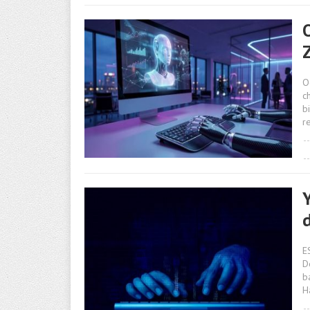
Z
O
c
b
r
Y
E
D
b
H