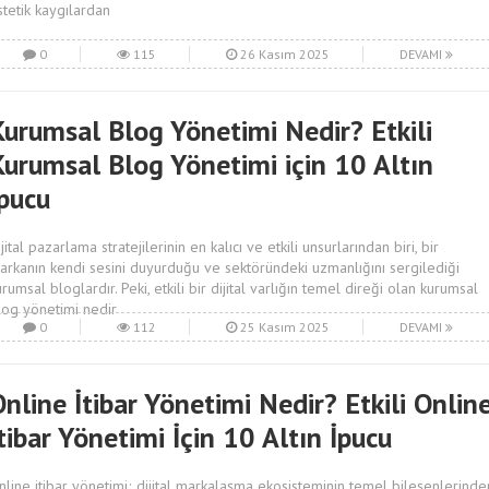
stetik kaygılardan
0
115
26 Kasım 2025
DEVAMI
Kurumsal Blog Yönetimi Nedir? Etkili
Kurumsal Blog Yönetimi için 10 Altın
İpucu
jital pazarlama stratejilerinin en kalıcı ve etkili unsurlarından biri, bir
arkanın kendi sesini duyurduğu ve sektöründeki uzmanlığını sergilediği
urumsal bloglardır. Peki, etkili bir dijital varlığın temel direği olan kurumsal
log yönetimi nedir
0
112
25 Kasım 2025
DEVAMI
nline İtibar Yönetimi Nedir? Etkili Onlin
tibar Yönetimi İçin 10 Altın İpucu
nline itibar yönetimi; dijital markalaşma ekosisteminin temel bileşenlerinde