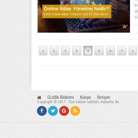
b
g
s
«
1
2
3
4
5
6
7
»
Gizlilik Bildirimi
Künye
İletişim
Copyright © 2017 - Tüm hakları saklıdır. Haberler As