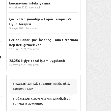
koronavirus infeksiyasına
6 Haziran 2020,
Yorum yok
Çocuk Danışmanlığı – Ergen Terapisi Ve
Oyun Terapisi
9 Mayıs 2021,
26 yorum
Feride Bahar Işın:” İnsanoğlu’nun fıtratında
hep ileri gitmek var”
17 Nisan 2021,
Yorum yok
?
28,256 kişiye cezai işlem uygulandı
20 Mayıs 2020,
Yorum yok
BAYRAMLAR BAĞ KURARDI: BUGÜN HÂLÂ
KURUYOR MU?
GÜZEL ANTALYA YENILENEN ARAYÜZÜ VE
FORMATIYLA YAYINDA