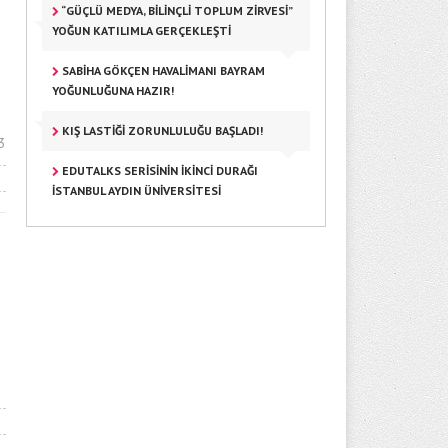
“GÜÇLÜ MEDYA, BILINÇLI TOPLUM ZIRVESI”
YOĞUN KATILIMLA GERÇEKLEŞTI
SABIHA GÖKÇEN HAVALIMANI BAYRAM
YOĞUNLUĞUNA HAZIR!
KIŞ LASTIĞI ZORUNLULUĞU BAŞLADI!
3
EDUTALKS SERISININ İKINCI DURAĞI
İSTANBUL AYDIN ÜNIVERSITESI