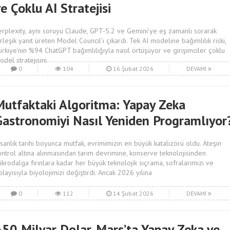
e Çoklu AI Stratejisi
erplexity, aynı soruyu Claude, GPT-5.2 ve Gemini’ye eş zamanlı sorarak
irleşik yanıt üreten Model Council’ı çıkardı. Tek AI modeline bağımlılık riski,
ürkiye’nin %94 ChatGPT bağımlılığıyla nasıl örtüşüyor ve girişimciler çoklu
odel stratejisini
0
104
16 Şubat 2026
DEVAMI
Mutfaktaki Algoritma: Yapay Zeka
Gastronomiyi Nasıl Yeniden Programlıyor
nsanlık tarihi boyunca mutfak, evrimimizin en büyük katalizörü oldu. Ateşin
ontrol altına alınmasından tarım devrimine, konserve teknolojisinden
ikrodalga fırınlara kadar her büyük teknolojik sıçrama, sofralarımızı ve
olayısıyla biyolojimizi değiştirdi. Ancak 2026 yılına
0
112
14 Şubat 2026
DEVAMI
650 Milyar Dolar, Mars’ta Yapay Zeka ve