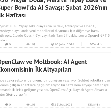
Super Bowl’da AI Savaşı: Şubat 2026’nın
lk Haftası
 Şubat 2026. Yapay zeka dünyasının iki devi, Anthropic ve OpenAI,
eredeyse aynı anda yeni modellerini duyurmak için düğmeye bastı.
nthropic, Claude Opus 4.6’yı yayınladı. Tam 27 dakika sonra OpenAI, GPT-5.
odex
0
109
10 Şubat 2026
DEVAMI
OpenClaw ve Moltbook: AI Agent
konomisinin İlk Altyapıları
apay zeka sektöründe önemli bir dönüşüm yaşanıyor. Sohbet robotlarından
tonom çalışan agent’lara geçiş hızlanıyor. Bu hafta hem altyapı hem sosyal
atmanda iki kritik gelişme yaşandı. OpenClaw: Açık Kaynak Agent Altyapısı
eter Steinberger’in
0
108
2 Şubat 2026
DEVAMI