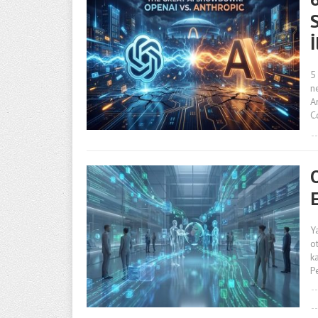
İ
5
n
A
C
E
Y
o
k
P