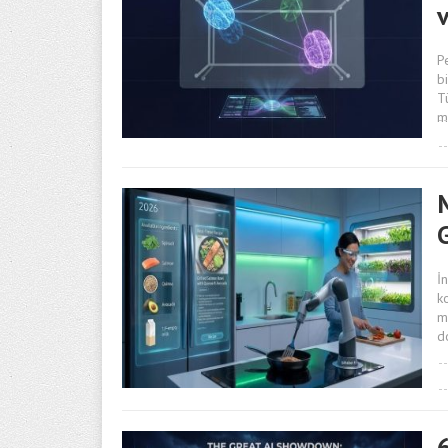
v
P
b
T
m
İ
k
m
d