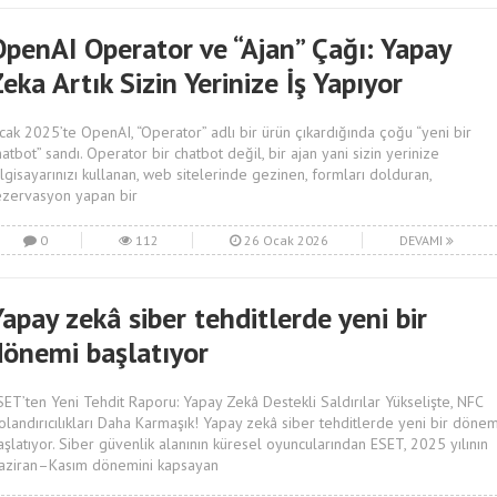
OpenAI Operator ve “Ajan” Çağı: Yapay
eka Artık Sizin Yerinize İş Yapıyor
cak 2025’te OpenAI, “Operator” adlı bir ürün çıkardığında çoğu “yeni bir
hatbot” sandı. Operator bir chatbot değil, bir ajan yani sizin yerinize
ilgisayarınızı kullanan, web sitelerinde gezinen, formları dolduran,
ezervasyon yapan bir
0
112
26 Ocak 2026
DEVAMI
apay zekâ siber tehditlerde yeni bir
dönemi başlatıyor
SET’ten Yeni Tehdit Raporu: Yapay Zekâ Destekli Saldırılar Yükselişte, NFC
olandırıcılıkları Daha Karmaşık! Yapay zekâ siber tehditlerde yeni bir dönem
aşlatıyor. Siber güvenlik alanının küresel oyuncularından ESET, 2025 yılının
aziran–Kasım dönemini kapsayan