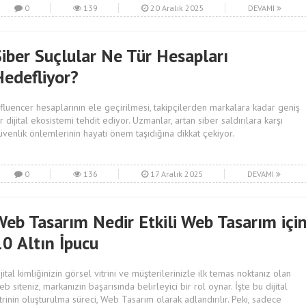
0
139
20 Aralık 2025
DEVAMI
Siber Suçlular Ne Tür Hesapları
Hedefliyor?
nfluencer hesaplarının ele geçirilmesi, takipçilerden markalara kadar geniş
ir dijital ekosistemi tehdit ediyor. Uzmanlar, artan siber saldırılara karşı
üvenlik önlemlerinin hayati önem taşıdığına dikkat çekiyor.
0
136
17 Aralık 2025
DEVAMI
Web Tasarım Nedir Etkili Web Tasarım içi
10 Altın İpucu
ijital kimliğinizin görsel vitrini ve müşterilerinizle ilk temas noktanız olan
eb siteniz, markanızın başarısında belirleyici bir rol oynar. İşte bu dijital
itrinin oluşturulma süreci, Web Tasarım olarak adlandırılır. Peki, sadece