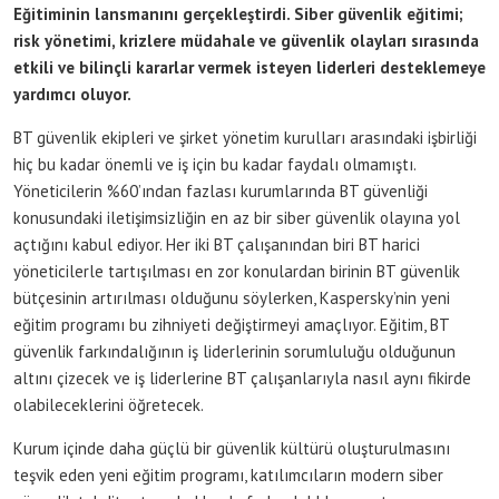
Eğitiminin lansmanını gerçekleştirdi. Siber güvenlik eğitimi;
risk yönetimi, krizlere müdahale ve güvenlik olayları sırasında
etkili ve bilinçli kararlar vermek isteyen liderleri desteklemeye
yardımcı oluyor.
BT güvenlik ekipleri ve şirket yönetim kurulları arasındaki işbirliği
hiç bu kadar önemli ve iş için bu kadar faydalı olmamıştı.
Yöneticilerin %60’ından fazlası kurumlarında BT güvenliği
konusundaki iletişimsizliğin en az bir siber güvenlik olayına yol
açtığını kabul ediyor. Her iki BT çalışanından biri BT harici
yöneticilerle tartışılması en zor konulardan birinin BT güvenlik
bütçesinin artırılması olduğunu söylerken, Kaspersky’nin yeni
eğitim programı bu zihniyeti değiştirmeyi amaçlıyor. Eğitim, BT
güvenlik farkındalığının iş liderlerinin sorumluluğu olduğunun
altını çizecek ve iş liderlerine BT çalışanlarıyla nasıl aynı fikirde
olabileceklerini öğretecek.
Kurum içinde daha güçlü bir güvenlik kültürü oluşturulmasını
teşvik eden yeni eğitim programı, katılımcıların modern siber