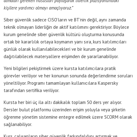
almaları gereken hususları paylaşarak liderlik pozisyonundaki
kişilere yardımcı olmayı amaçlıyoruz.”
Siber güvenlik sadece CISO’ların ve BT’nin değil, aynı zamanda
teknik olmayan liderliğin de aktif katılımını gerektiriyor. Böylece
kurum genelinde siber güvenlik kültürü oluşturma konusunda
ortak bir kararlılık ortaya koymanın yanı sıra, kurs katılımcıları
günlük olarak kullanılabilecekleri ve bir kurum genelinde
dağıtılabilecek materyallere erişimden de yararlanabiliyor.
Yeni bilgileri pekiştirmek üzere kursta katılımcılara pratik
görevler veriliyor ve her konunun sonunda değerlendirme soruları
yöneltiliyor. Programı tamamlayan kullanıcılara Kaspersky
tarafından sertifika veriliyor.
Kursta her biri üç ila altı dakikalık toplam 50 ders yer alıyor.
Dersler bulut platformu üzerinden erişim yoluyla veya şirketin
öğrenme yönetim sistemine entegre edilmek üzere SCORM olarak
sağlanabiliyor.
Kurs, çalışanların siber güvenlik farkındalığını artırmak ve