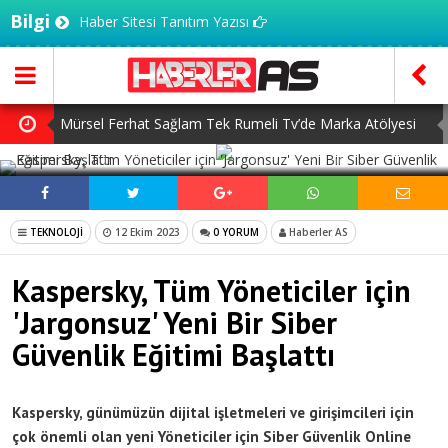
Bilgi
Haber Sitesi Tanıtım Yazısı
Mürsel Ferhat Sağlam Tek Rumeli Tv’de Marka Atölyesi
SOSYAL MEDYADA PAYLAŞ
Programına Konuk Oldu
Dijitalleşme Ebelik Hizmetlerini Dönüştürüyor
İnsanlar Saç Ekimi İçin Neden Türkiye’ye Geliyor?
TEKNOLOJİ
12 Ekim 2023
0 YORUM
Haberler AS
Başlangıç Seviyesi Dolma Kalem Gerçekten Fark Yaratır
Kaspersky, Tüm Yöneticiler için
mı?
7 Ağustos Haftasında Vizyona Girecek Filmler
'Jargonsuz' Yeni Bir Siber
Güvenlik Eğitimi Başlattı
Kaspersky, günümüzün dijital işletmeleri ve girişimcileri için
çok önemli olan yeni Yöneticiler için Siber Güvenlik Online