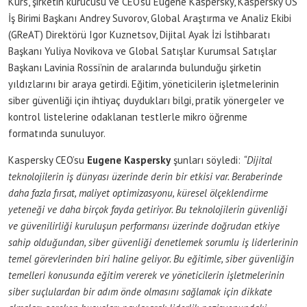
Kurs, şirketin kurucusu ve CEO’su Eugene Kaspersky, Kaspersky OS
İş Birimi Başkanı Andrey Suvorov, Global Araştırma ve Analiz Ekibi
(GReAT) Direktörü Igor Kuznetsov, Dijital Ayak İzi İstihbaratı
Başkanı Yuliya Novikova ve Global Satışlar Kurumsal Satışlar
Başkanı Lavinia Rossi’nin de aralarında bulunduğu şirketin
yıldızlarını bir araya getirdi. Eğitim, yöneticilerin işletmelerinin
siber güvenliği için ihtiyaç duydukları bilgi, pratik yönergeler ve
kontrol listelerine odaklanan testlerle mikro öğrenme
formatında sunuluyor.
Kaspersky CEO’su
Eugene Kaspersky
şunları söyledi:
“Dijital
teknolojilerin iş dünyası üzerinde derin bir etkisi var. Beraberinde
daha fazla fırsat, maliyet optimizasyonu, küresel ölçeklendirme
yeteneği ve daha birçok fayda getiriyor. Bu teknolojilerin güvenliği
ve güvenilirliği kuruluşun performansı üzerinde doğrudan etkiye
sahip olduğundan, siber güvenliği denetlemek sorumlu iş liderlerinin
temel görevlerinden biri haline geliyor. Bu eğitimle, siber güvenliğin
temelleri konusunda eğitim vererek ve yöneticilerin işletmelerinin
siber suçlulardan bir adım önde olmasını sağlamak için dikkate