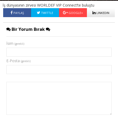
İş dünyasının zirvesi WORLDEF VIP Connect’te buluştu
PAYLAŞ
TWITTLE
GOOGLE+
LINKEDIN
Bir Yorum Bırak
İsim
(gerekli)
E-Posta
(gerekli)