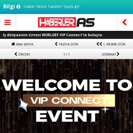
Bilgi
Haber Sitesi Tanıtım Yazısı
İş dünyasının zirvesi WORLDEF VIP Connect’te buluştu
ANA SAYFA
YAZIYA DÖN
1. RESME DÖN
ÖNCEKİ
1 / 1
SONRAKİ