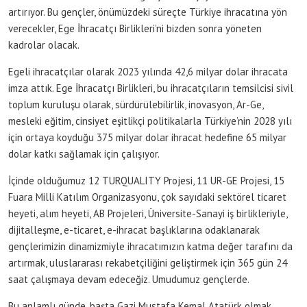
artırıyor. Bu gençler, önümüzdeki süreçte Türkiye ihracatına yön
verecekler, Ege İhracatçı Birlikleri’ni bizden sonra yöneten
kadrolar olacak.
Egeli ihracatçılar olarak 2023 yılında 42,6 milyar dolar ihracata
imza attık. Ege İhracatçı Birlikleri, bu ihracatçıların temsilcisi sivil
toplum kuruluşu olarak, sürdürülebilirlik, inovasyon, Ar-Ge,
mesleki eğitim, cinsiyet eşitlikçi politikalarla Türkiye’nin 2028 yılı
için ortaya koyduğu 375 milyar dolar ihracat hedefine 65 milyar
dolar katkı sağlamak için çalışıyor.
İçinde olduğumuz 12 TURQUALITY Projesi, 11 UR-GE Projesi, 15
Fuara Milli Katılım Organizasyonu, çok sayıdaki sektörel ticaret
heyeti, alım heyeti, AB Projeleri, Üniversite-Sanayi iş birlikleriyle,
dijitalleşme, e-ticaret, e-ihracat başlıklarına odaklanarak
gençlerimizin dinamizmiyle ihracatımızın katma değer tarafını da
artırmak, uluslararası rekabetçiliğini geliştirmek için 365 gün 24
saat çalışmaya devam edeceğiz. Umudumuz gençlerde.
Bu anlamlı günde, başta Gazi Mustafa Kemal Atatürk olmak