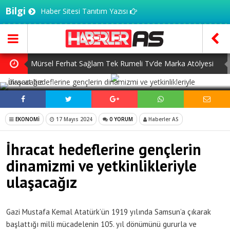
Bilgi
Haber Sitesi Tanıtım Yazısı
Mürsel Ferhat Sağlam Tek Rumeli Tv’de Marka Atölyesi
SOSYAL MEDYADA PAYLAŞ
Programına Konuk Oldu
Dijitalleşme Ebelik Hizmetlerini Dönüştürüyor
İnsanlar Saç Ekimi İçin Neden Türkiye’ye Geliyor?
EKONOMİ
17 Mayıs 2024
0 YORUM
Haberler AS
Başlangıç Seviyesi Dolma Kalem Gerçekten Fark Yaratır
İhracat hedeflerine gençlerin
mı?
7 Ağustos Haftasında Vizyona Girecek Filmler
dinamizmi ve yetkinlikleriyle
ulaşacağız
Gazi Mustafa Kemal Atatürk’ün 1919 yılında Samsun’a çıkarak
başlattığı milli mücadelenin 105. yıl dönümünü gururla ve