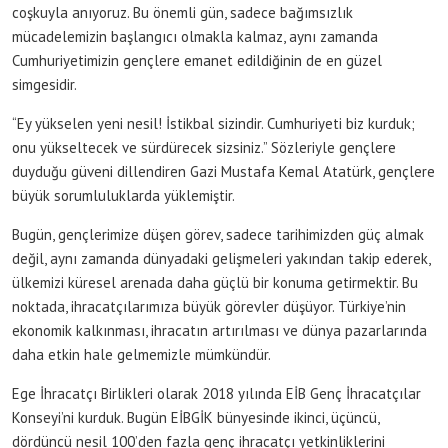
coşkuyla anıyoruz. Bu önemli gün, sadece bağımsızlık
mücadelemizin başlangıcı olmakla kalmaz, aynı zamanda
Cumhuriyetimizin gençlere emanet edildiğinin de en güzel
simgesidir.
“Ey yükselen yeni nesil! İstikbal sizindir. Cumhuriyeti biz kurduk;
onu yükseltecek ve sürdürecek sizsiniz.” Sözleriyle gençlere
duyduğu güveni dillendiren Gazi Mustafa Kemal Atatürk, gençlere
büyük sorumluluklarda yüklemiştir.
Bugün, gençlerimize düşen görev, sadece tarihimizden güç almak
değil, aynı zamanda dünyadaki gelişmeleri yakından takip ederek,
ülkemizi küresel arenada daha güçlü bir konuma getirmektir. Bu
noktada, ihracatçılarımıza büyük görevler düşüyor. Türkiye’nin
ekonomik kalkınması, ihracatın artırılması ve dünya pazarlarında
daha etkin hale gelmemizle mümkündür.
Ege İhracatçı Birlikleri olarak 2018 yılında EİB Genç İhracatçılar
Konseyi’ni kurduk. Bugün EİBGİK bünyesinde ikinci, üçüncü,
dördüncü nesil 100’den fazla genç ihracatçı yetkinliklerini