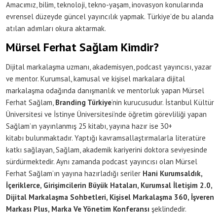
Amacımız, bilim, teknoloji, tekno-yaşam, inovasyon konularında
evrensel düzeyde güncel yayıncılık yapmak. Türkiye’de bu alanda
atılan adımları okura aktarmak.
Mürsel Ferhat Sağlam Kimdir?
Dijital markalaşma uzmanı, akademisyen, podcast yayıncısı, yazar
ve mentor. Kurumsal, kamusal ve kişisel markalara dijital
markalaşma odağında danışmanlık ve mentorluk yapan Mürsel
Ferhat Sağlam,
Branding Türkiye
‘nin kurucusudur. İstanbul Kültür
Üniversitesi ve İstinye Üniversitesi’nde öğretim görevliliği yapan
Sağlam’ın yayınlanmış 25 kitabı, yayına hazır ise 30+
kitabı bulunmaktadır. Yaptığı kavramsallaştırmalarla literatüre
katkı sağlayan, Sağlam, akademik kariyerini doktora seviyesinde
sürdürmektedir. Aynı zamanda podcast yayıncısı olan Mürsel
Ferhat Sağlam’ın yayına hazırladığı seriler
Hani Kurumsaldık,
İçeriklerce, Girişimcilerin Büyük Hataları, Kurumsal İletişim 2.0,
Dijital Markalaşma Sohbetleri, Kişisel Markalaşma 360, İşveren
Markası Plus, Marka Ve Yönetim Konferansı
şeklindedir.