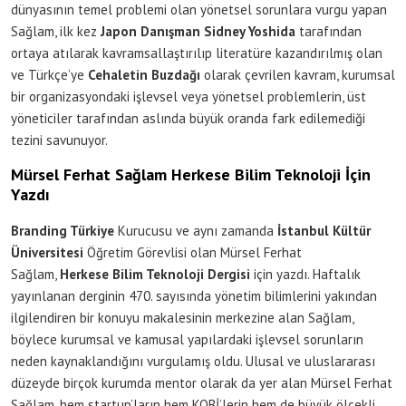
dünyasının temel problemi olan yönetsel sorunlara vurgu yapan
Sağlam, ilk kez
Japon Danışman Sidney Yoshida
tarafından
ortaya atılarak kavramsallaştırılıp literatüre kazandırılmış olan
ve Türkçe’ye
Cehaletin Buzdağı
olarak çevrilen kavram, kurumsal
bir organizasyondaki işlevsel veya yönetsel problemlerin, üst
yöneticiler tarafından aslında büyük oranda fark edilemediği
tezini savunuyor.
Mürsel Ferhat Sağlam Herkese Bilim Teknoloji İçin
Yazdı
Branding Türkiye
Kurucusu ve aynı zamanda
İstanbul Kültür
Üniversitesi
Öğretim Görevlisi olan Mürsel Ferhat
Sağlam,
Herkese Bilim Teknoloji Dergisi
için yazdı. Haftalık
yayınlanan derginin 470. sayısında yönetim bilimlerini yakından
ilgilendiren bir konuyu makalesinin merkezine alan Sağlam,
böylece kurumsal ve kamusal yapılardaki işlevsel sorunların
neden kaynaklandığını vurgulamış oldu. Ulusal ve uluslararası
düzeyde birçok kurumda mentor olarak da yer alan Mürsel Ferhat
Sağlam, hem startup’ların hem KOBİ’lerin hem de büyük ölçekli