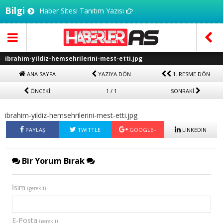
Bilgi
Haber Sitesi Tanıtım Yazısı
ibrahim-yildiz-hemsehrilerini-mest-etti.jpg
ANA SAYFA
YAZIYA DÖN
1. RESME DÖN
ÖNCEKİ
1 / 1
SONRAKİ
ibrahim-yildiz-hemsehrilerini-mest-etti.jpg
PAYLAŞ
TWITTLE
GOOGLE+
LINKEDIN
Bir Yorum Bırak
İsim
(gerekli)
E-Posta
(gerekli)