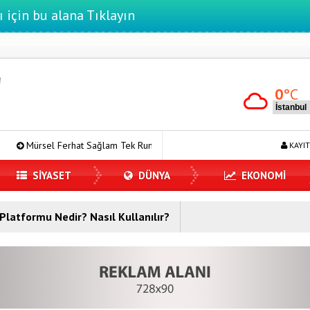
ı için bu alana Tıklayın
0
°C
el Ferhat Sağlam Tek Rumeli Tv’de Marka Atölyesi Programına Konuk Oldu
KAYIT
SİYASET
DÜNYA
EKONOMİ
Platformu Nedir? Nasıl Kullanılır?