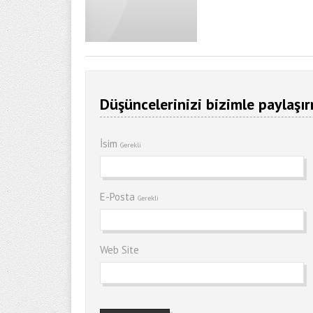
Düşüncelerinizi bizimle paylaşır
İsim
Gerekli
E-Posta
Gerekli
Web Site