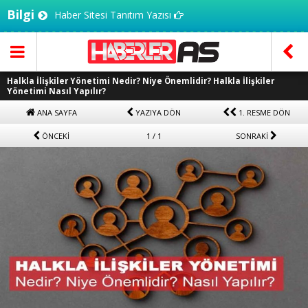
Bilgi
Haber Sitesi Tanıtım Yazısı
Halkla İlişkiler Yönetimi Nedir? Niye Önemlidir? Halkla İlişkiler
Yönetimi Nasıl Yapılır?
ANA SAYFA
YAZIYA DÖN
1. RESME DÖN
ÖNCEKİ
1 / 1
SONRAKİ