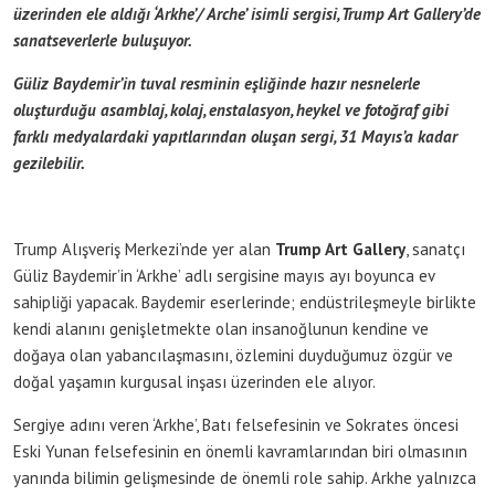
üzerinden ele aldığı ‘Arkhe’/ Arche’ isimli sergisi, Trump Art Gallery’de
sanatseverlerle buluşuyor.
Güliz Baydemir’in tuval resminin eşliğinde hazır nesnelerle
oluşturduğu asamblaj, kolaj, enstalasyon, heykel ve fotoğraf gibi
farklı medyalardaki yapıtlarından oluşan sergi, 31 Mayıs’a kadar
gezilebilir.
Trump Alışveriş Merkezi’nde yer alan
Trump Art Gallery
, sanatçı
Güliz Baydemir’in ‘Arkhe’ adlı sergisine mayıs ayı boyunca ev
sahipliği yapacak. Baydemir eserlerinde; endüstrileşmeyle birlikte
kendi alanını genişletmekte olan insanoğlunun kendine ve
doğaya olan yabancılaşmasını, özlemini duyduğumuz özgür ve
doğal yaşamın kurgusal inşası üzerinden ele alıyor.
Sergiye adını veren ‘Arkhe’, Batı felsefesinin ve Sokrates öncesi
Eski Yunan felsefesinin en önemli kavramlarından biri olmasının
yanında bilimin gelişmesinde de önemli role sahip. Arkhe yalnızca