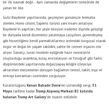
bir ‘ilk’ kaynak değil… Aynı zamanda değişimlerin temelinde de
yatan bir ilke.
Güliz Baydemir yapıtlarında; geçmişten günümüze Animalia
alemini, Homo cinsini, Sapiens türünü yani insanı anlatıyor.
Baydemir’in yapıtları, her şeyin bireysel irademiz dışında geliştiği
bir dünyada kendi düzenimizi yaratmaya çalışırken, güvendeymiş
gibi hissettiğimiz kendi parmaklıklarımız ardındaki kurgusal olarak
özgür ve doğal bir yaşam taklidini, sahte bir cennet inşasını ele
alıyor. Sanatçı, tuval resminin eşliğinde hazır nesnelerle
oluşturduğu asamblaj, kolaj, enstalasyon ve fotoğraf gibi farklı
disiplinlerdeki yapıtlarında doğal/yapay ikiliğini izleyiciye
aktarırken malzemenin dönüşen bağlamını temsil, taklit, inşa ve
entropi kavramları üzerinden sorguluyor.
Küratörlüğünü
Kenan Bahadır Derre
’nin üstlendiği sergi,
31
Mayıs
tarihine kadar
Trump Alışveriş Merkezi B2 katında
bulunan Trump Art Gallery’
de ziyaret edilebilir.