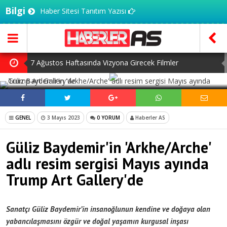
Bilgi
Haber Sitesi Tanıtım Yazısı
7 Ağustos Haftasında Vizyona Girecek Filmler
SOSYAL MEDYADA PAYLAŞ
Mürsel Ferhat Sağlam Tek Rumeli Tv’de Marka Atölyesi
Programına Konuk Oldu
Dijitalleşme Ebelik Hizmetlerini Dönüştürüyor
GENEL
3 Mayıs 2023
0 YORUM
Haberler AS
İnsanlar Saç Ekimi İçin Neden Türkiye’ye Geliyor?
Güliz Baydemir'in 'Arkhe/Arche'
Kilo Vermek mi, Yağ Vermek mi? Aynı Şey Sanıyoruz Ama
adlı resim sergisi Mayıs ayında
Değil!
Trump Art Gallery'de
Sanatçı Güliz Baydemir’in insanoğlunun kendine ve doğaya olan
yabancılaşmasını özgür ve doğal yaşamın kurgusal inşası