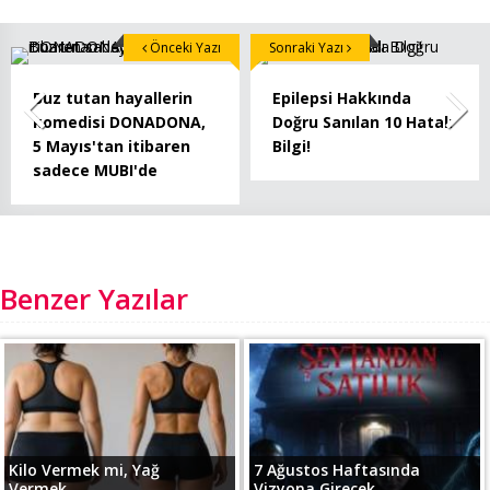
Önceki Yazı
Sonraki Yazı
Buz tutan hayallerin
Epilepsi Hakkında
komedisi DONADONA,
Doğru Sanılan 10 Hatalı
5 Mayıs'tan itibaren
Bilgi!
sadece MUBI'de
Benzer Yazılar
Kilo Vermek mi, Yağ
7 Ağustos Haftasında
Vermek...
Vizyona Girecek...