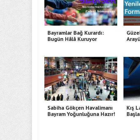
Bayramlar Bağ Kurardı:
Güzel
Bugün Hâlâ Kuruyor
Arayü
Sabiha Gökçen Havalimanı
Kış L
Bayram Yoğunluğuna Hazır!
Başla