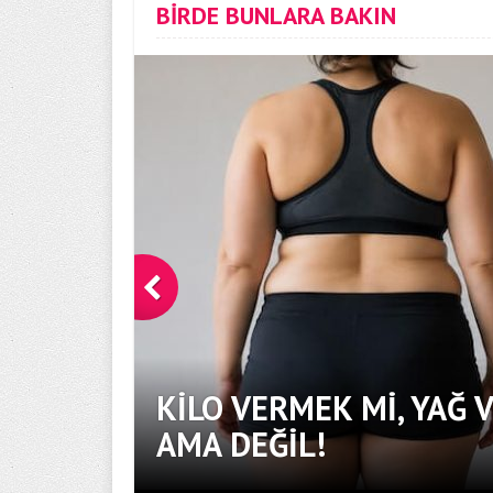
BİRDE BUNLARA BAKIN
KILO VERMEK MI, YAĞ 
AMA DEĞIL!