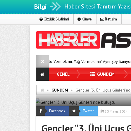
Bilgi
Haber Sitesi Tanıtım Yazıs
Gizlilik Bildirimi
Künye
İletişim
Kilo Vermek mi, Yağ Vermek mi? Aynı Şey Sanıyoruz Ama Değil!
GENEL
GÜNDEM
»
»
GÜNDEM
Gençler “3. Üni Uçuş Günleri”nd
Facebook
Twitter
20 Mayıs 2024
Gençler “3. Üni Uçuş 