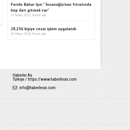
Feride Bahar Işın:” İnsanoğlu’nun fıtratında
hep ileri gitmek var”
17 Nisan 2021,
Yorum yok
28,256 kişiye cezai işlem uygulandı
20 Mayıs 2020,
Yorum yok
Haberler As
Türkiye / https://www.haberleras.com
info
@
haberleras.com