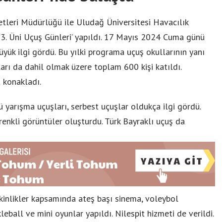
etleri Müdürlüğü ile Uludağ Üniversitesi Havacılık
l ‘3. Üni Uçuş Günleri’ yapıldı. 17 Mayıs 2024 Cuma günü
büyük ilgi gördü. Bu yılki programa uçuş okullarının yanı
ları da dahil olmak üzere toplam 600 kişi katıldı.
a konakladı.
arışma uçuşları, serbest uçuşlar oldukça ilgi gördü.
enkli görüntüler oluşturdu. Türk Bayraklı uçuş da
Etkinlikler kapsamında ateş başı sinema, voleybol
leball ve mini oyunlar yapıldı. Nilespit hizmeti de verildi.