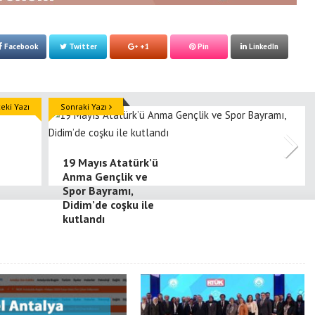
Facebook
Twitter
+1
Pin
LinkedIn
ki Yazı
Sonraki Yazı
19 Mayıs Atatürk’ü
Anma Gençlik ve
Spor Bayramı,
Didim’de coşku ile
kutlandı